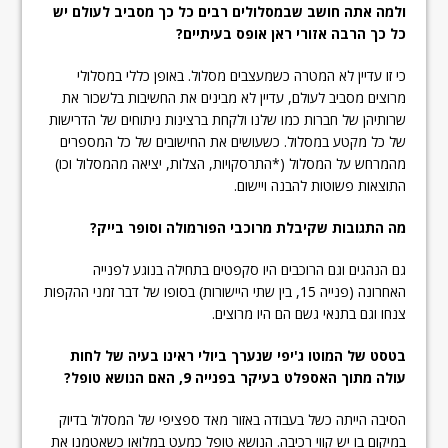
ולמה אתה חושב שבמסלולים רבים כל כך מסביב לעולם יש
כל כך הרבה אזורי ראן אופס בעיתיים?
כי זו עדיין לא המטרה כשמעצבים מסלול. באופן כללי במסלולי
מרוצים מסביב לעולם, עדיין לא מבינים את החשיבות בלשכור את
שרותיהן של חברות כמו שלנו ולקחת ברצינות ניתוחים של הדרישות
של כל מקטע במסלול. כשעושים את החישובים של כל המספרים
מהמרחש על המסלול (*התרסקויות, הצלות, יציאה מהמסלול וכו)
התוצאות פשוטות להבנה ויישום.
מה התגובות שקיבלת מרוכבי הפורמולה וסופר בייק?
גם הנהגים וגם הרוכבים היו סקפטים בתחילה בנוגע לפנייה
האחרונה (פנייה 15, בין שתי היישורות) בסופו של דבר זמני ההקפות
צנחו וגם בתנאי גשם הם היו מרוצים.
בטסט של המוטו ג'יפי שנערך ביולי ראינו בעיה של לחות
עולה מתוך האספלט בעיקר בפנייה 9, האם הנושא טופל?
הסיבה הייתה כשל בעבודה באזור מאד ספציפי של המסלול בדיוק
במיקום בו יש קווי רכיבה. הנושא טופל כמעט במלואו כשאטמנו את