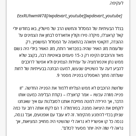
לעקיפה.
[wpdevart_youtube]EexRUhwmW78[/wpdevart_youtube]
בגלל הבעיתיות של המסלול והחשש הרב של מישלין, באו בחודש יולי
קאל קראצ'לו, מיקלה פירו וקולין אדוארדס לבחון את הצמיגים על
ההונדה, דוקאטי וימאהה בהתאמה על המסלול המשופץ, רק
שלעומת מזג האויר שהיה בפברואר רותח, מזג האוויר ביולי היה גשום
מאד והרוכבים הקיפו רק כ-15 פעמים ובאיטיות רבה, בקצב שלא
ממש נתן אינפורמציה על עמידות הצמיגים ולא אפשר לרוכבים
להביע דעה על השינויים שנעשו, למעט הבחנה בבעייתיות של לחות
שעלתה מתוך האספלט בפנייה מספר 9.
שלושת הרוכבים לא ממש הצליחו ללמוד את הפנייה החדשה. "זו
פנייה מוזרה עכשיו – אמר קראצ'לו – נקודת הבלימה כמעט אותו
הדבר, אך הירידה למטה מחייבת אותנו לסובלנות עם איך שאנחנו
לוקחים את היציאה ממנה. בפורמולה 1 הם לקחו אותה רחב עד כמה
שניתן בכדי להימנע מהקימור. זה לא עובד עם אופנועים, אבל ננסה,
ננסה כל קו אפשרי! לא נראה לי שהשינוי היה מחוייב המציאות, אך
נראה לי שזה יהיה יותר מסעיר לכולם".