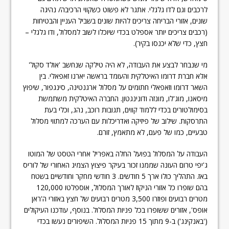
לרכבים וגם לדו גלגלי. אתגר לא פשוט כשקווי הרכיבה/ נהיגה
שונים, אזורי הבריחה צריכים להיות שונים בשביל העניין והבטיחות
(רכבים צריכים יותר אספלט בכדי שיוכלו לשוב למסלול, ודו גלגלי –
חצץ, כדי שלא יכנסו בקיר).
מי שנבחר לבצע את העבודה, לא היה טילקה שנחשב 'אולד סקול'
אלא חברת דרומו האיטלקית והעומד בראשה יארנו זאפאלי. בין
השאר דרומו וזאפאלי חתומים על מסלול ארגנטינה, סינגפור, שיפוץ
מיסאנו, מוג'לו, מונזה ודונינגטון. החברה האיטלקית משתמשת
בסימולטורים בכדי ללמוד קווים, תגובות רוכב, נהג, וכלי בעת
התרסקות. שילוב של פיזיקה ואדריכלות עם הערכה למתווי מסלול
טבעיים, כמו של פעם, לא מתאמץ, זורם.
העבודה על המסלול בפועל החלה באפריל אחרי הטסט של המוטו
ג'יפי טרום העונה שממנו זכור בעיקר פיצוץ הצמיג האחורי של לוריס
באז. התהליך כולו ארך 5 חודשים. 3 חודשי מחקר וחודשיים בשטח
בהם שופרו כל אזורי הניקוז לאורך המסלול, אוספלטו 120,000
מטרים רבועים ופוזרו 3,500 מטרים רבועים של חצץ באזורי ה'ראן
אופס', אזורים ששופרו בכל פניות המסלול. בנוסף, עודכנו העיקולים
('באנקינג') ב-9 מתוך 15 פניות המסלול. השיפורים נעשו בכדי