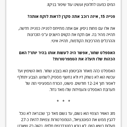
המים כמעט לחלוטין ועשינו עוד שיפור בניקוז.
פנייה 15, איזה רוכב אתה סקרן לראות לוקח אותה?
את אלו עם פחות ניסיון. אם אתה מתייחס לפנייה כפנייה חדשה,
תהייה מהיר בה. אם תקח את הקווים הישנים ע"פ הזכרונות
וההרגלים מהרכיבות הקודמות, תהייה איטי.
האספלט שחור, אפשר היה לעשות אותו בהיר יותר? האם
הכהות שלו תעלה את הטמפרטורות?
האספלט כהה מאחר והביטומן הוא בצבע שחור. מאז השיפוץ ועד
עכשיו הוא לא נשחק דיו ולא נחשף מספיק לשמש. הצבע יתחלף
לאפור תוך 12-24 חודשים. פשוט, הכורח הספציפי הזה של
תערובת האספלט והעמידות שלו מאד גדול.
* * *
מזג האוויר הצפוי הוא גשום, עד גשום מאד כך שכנראה לא נוכל
להבין ממש את הפוטנציאל, הטמפרטורות צפויות להיות כ-27
מעלות בשיא היום, לא נורא בסטנדרטים מלזים, נקווה רק שיארנו