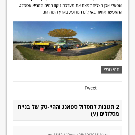
זאפאלי אכן הצליח לפצח את מערכת ניקוז המים ולהביא אספלט
המאפשר אחיזה באקלים הטרופי, בארץ היפה הזו.
תמי גורלי
Tweet
2 תגובות למסלול ספאנג וההיי-טק של בניית
מסלולים (V)
אני //
28/10/2016 um 16:53
Reply
//