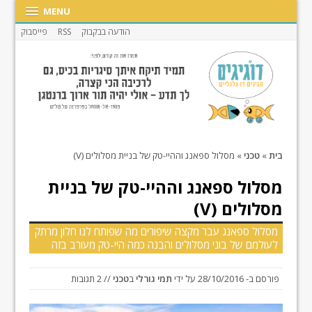
MENU
הודעה בבקבוק
RSS
פייסבוק
בית
»
טכני
»
מסלול ספאנג וההיי-טק של בניית מסלולים (V)
מסלול ספאנג וההיי-טק של בניית
מסלולים (V)
מסלול ספאנג עבר מקצה שיפורים מה שפותח לנו חלון מרתק
לעולמם של בוני מסלולים והבנה כמה היי-טק מעורב בזה
פורסם ב-
28/10/2016
על ידי
תמי גורלי
ב
טכני
// 2 תגובות