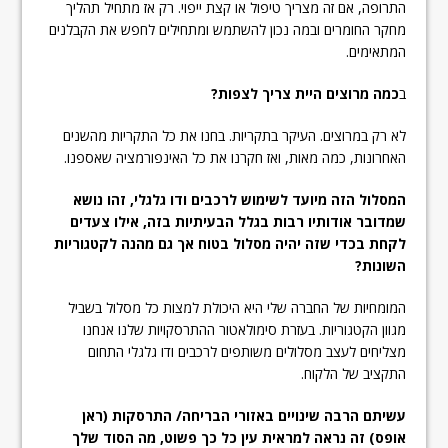
התרופה, אם זה מצריך טיפול או קצת ייפוי. רק אז מתחיל תהליך
מחקר החומרים ובמה נכון להשתמש ומתחילים לחפש את הקבלנים
המתאימים.
ב
כמה מרוצים היית צריך לצפות?
לא רק במרוצים. העיקר בתקריות. בחנו את כל התקריות מהשנים
האחרונות, כמה מאות, ואז חקרנו את כל האינפורמציה שאספנו.
המסלול הזה מיועד לשימוש לרכבים ודו גלגלי, זהו נושא
שמדובר אודותיו רבות בגלל הבעיתיות בזה, אילו צעדים
לקחת בכדי שזה יהיה מסלול בטוח אך גם מהנה לקטגוריות
השונות?
המומחיות של החברה שלי היא היכולת למצות כל מסלול בשביל
מגוון הקטגוריות. בעזרת סימולאטור ההתרסקויות שלנו אנחנו
מצליחים לעצב מסלולים משותפים לרכבים ודו גלגלי התחום
התקציב של הלקוח.
עשיתם הרבה שינויים באזורי הבריחה/ התרסקות (ראן
אופס) זה נראה למראית עין כל כך פשוט, מה הסוד שלך