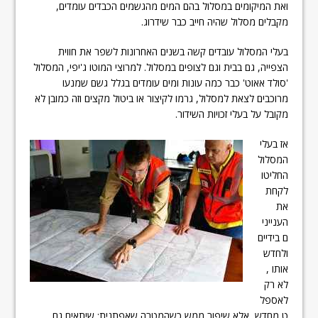
ואת המיקומים במסלול בהם המים מהגשמים הכבדים עומדים,
מקבלים מסלול שהיה חייב כבר שידרוג.
בעלי המסלול עובדים קשה בשנים האחרונות לשפר את חווית
הצפייה, גם בבית וגם לצופים במסלול. למרוצי המוטו ג'יפי, המסלול
'סולד אאוט' כבר כמה עונות ומים עומדים בגלל גשם שמנעו
מרוכבים לצאת למסלול, גרמו לקיצור או ביטול מקצים וזה כמובן לא
מקובל על בעלי זכויות השידור.
אז בעלי
המסלול
החליטו
לקחת
את
הענייני
ם בידיים
ולחדש
אותו ,
לא רק
לאספל
ט מחדש, אלא שיפור ממש כשהמטרה שאפתנית: שיתאים גם