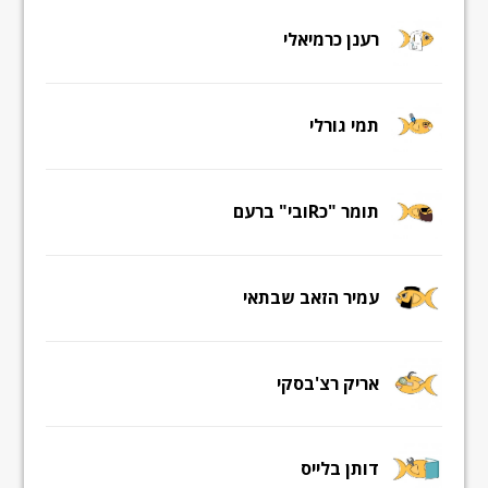
רענן כרמיאלי
תמי גורלי
תומר "כRובי" ברעם
עמיר הזאב שבתאי
אריק רצ'בסקי
דותן בלייס