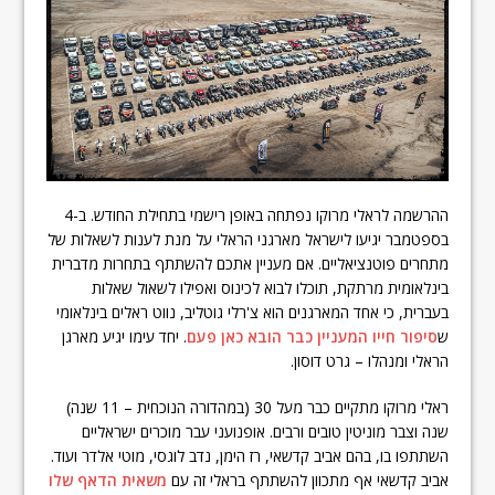
ההרשמה לראלי מרוקו נפתחה באופן רישמי בתחילת החודש. ב-4
בספטמבר יגיעו לישראל מארגני הראלי על מנת לענות לשאלות של
מתחרים פוטנציאליים. אם מעניין אתכם להשתתף בתחרות מדברית
בינלאומית מרתקת, תוכלו לבוא לכינוס ואפילו לשאול שאלות
בעברית, כי אחד המארגנים הוא צ'רלי גוטליב, נווט ראלים בינלאומי
ש
סיפור חייו המעניין כבר הובא כאן פעם
. יחד עימו יגיע מארגן
הראלי ומנהלו – גרט דוסון.
ראלי מרוקו מתקיים כבר מעל 30 (במהדורה הנוכחית – 11 שנה)
שנה וצבר מוניטין טובים ורבים. אופנועני עבר מוכרים ישראליים
השתתפו בו, בהם אביב קדשאי, רז הימן, נדב לוגסי, מוטי אלדר ועוד.
אביב קדשאי אף מתכוון להשתתף בראלי זה עם
משאית הדאף שלו