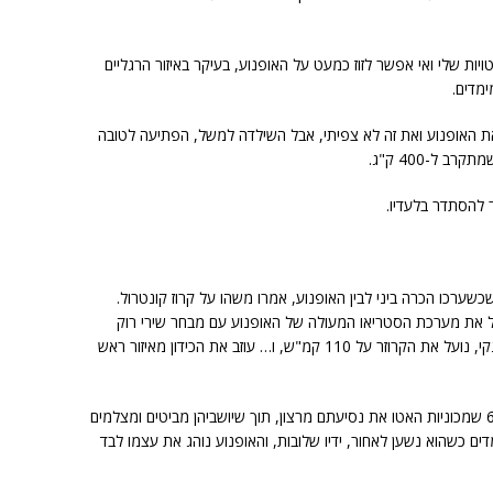
ת שלי ואי אפשר לזוז כמעט על האופנוע, בעיקר באיזור הרגליים
מדים.
 האופנוע ואת זה לא צפיתי, אבל השילדה למשל, הפתיעה לטובה
 ל-400 ק"ג.
 להסתדר בלעדיו.
ל
כביש 6 ופתאום נזכרתי שכשערכו הכרה ביני לבין האופנוע, אמרו משהו על קרוז קונטרול.
 את מערכת הסטריאו המעולה של האופנוע עם מבחר שירי רוק
ישנים שהניחו החבר'ה מהארלי על הדיסק-או-נקי, נועל את הקרוזר על 110 קמ"ש, ו… עוזב את הכידון מאיזור ראש
אני חושב שזו הפעם הראשונה בתולדות כביש 6 שמכוניות האטו את נסיעתם מרצון, תוך שיושביהן מביטים ומצלמים
ם כשהוא נשען לאחור, ידיו שלובות, והאופנוע נוהג את עצמו לבד