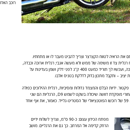
רוכב האדוו
ם את הראיה לטווח הקצרצר וצריך להביט מעבר לו או מתחתיו.
רגלית צד זו משימה של ממש ולא מעשה אגבי; רגלית ארוכה וכבדה,
שצריך רגל ארוכה כדי להגיע איתה לסוף מהלכה, ועכשיו לך תוריד כמעט 400 ק"ג לפני דלק ושמן בעדינות על
יציב – ותקבל מתכון בדוק לדלקת בטניס אלבו.
טור. ידיות הבלם והמצמד גדולות ומסיביות, רגלית ההילוכים כפולה
ובעלת 2 מנופים, קדימה ואחורה. על הבלם האחורי מופקדת דוושה שיכולה בשקט לשמש D9, הרגליות הם שני
משטחי ענק נועדו לאכלס את המגפיים במידה 59 של רוכשו הפוטנציאלי של הסטריט-גלייד. כאמור, את אף אחד
מפתח הכידון עצום: כ-90 ס"מ, וצריך לשלוח ידיים
הרחק קדימה אל המרחב. כך גם את הרגליים. מושב