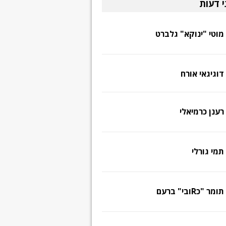
י דעות
מוטי "ינוקא" גלברט
דוגיגאי אורח
רענן כרמיאלי
תמי גורלי
תומר "כRובי" ברעם