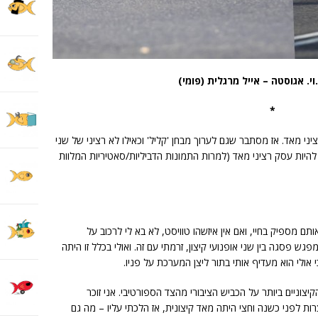
י. אגוסטה – אייל מרגלית (פומי)
*
ני מאד. אז מסתבר שגם לערוך מבחן 'קליל' וכאילו לא רציני של שני
 להיות עסק רציני מאד (למרות התמונות הדביליות/סאטיריות המלוות
תם מספיק בחיי, ואם אין איזשהו טוויסט, לא בא לי לרכוב על
ש פסגה בין שני אופנועי קיצון, זרמתי עם זה. ואולי בכלל זו היתה
י אולי הוא מעדיף אותי בתור ליצן המערכת על פניו.
צוניים ביותר על הכביש הציבורי מהצד הספורטיבי. אני זוכר
רכבתי עליו קצרצרות לפני כשנה וחצי היתה מאד קיצונית, אז הלכתי עליו – מה גם