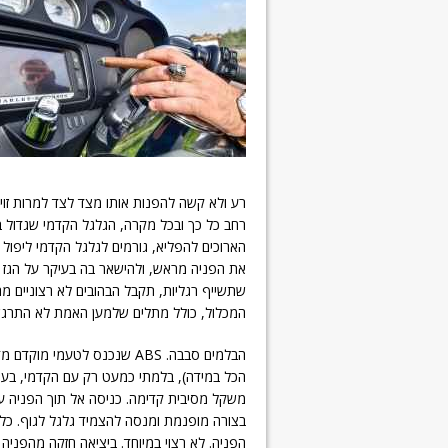
רע ולא קשה להפנות אותו מצד לצד למרות זוית
רחב כל כך ובכל מקרה, הגלגל הקדמי שגדול ב
את הפניה מראש, ולהישאר בה בעיקר על הגז 
שתשייף רגליות, תקבל הבהובים לא רצוניים מה
המכלול, כולל מתלים שלמען האמת לא התרגש
הבלמים סבבה. ABS שנכנס לטע
הכל במידה), בלמתי כמעט רק עם הקדמי, בעי
משקל מסיבית קדימה. כניסה אל תוך הפניה על
בצורה מופנמת ומנסה להצמיד גלגל לגוף. כלו
הפניה. לא רצוי במיוחד. ביציאה חזקה מהפני