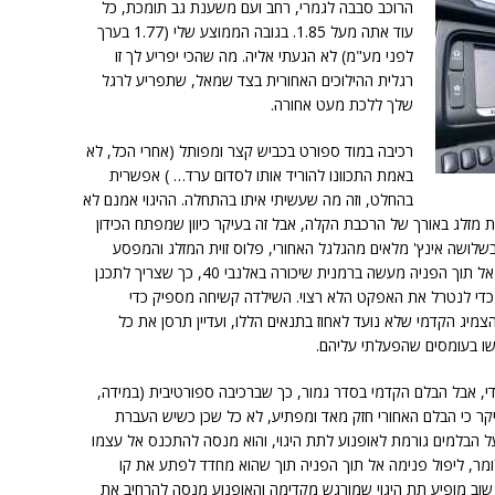
הרוכב סבבה לגמרי, רחב ועם משענת גב תומכת, כל
עוד אתה מעל 1.85. בגובה הממוצע שלי (1.77 בערך
לפני מע"מ) לא הגעתי אליה. מה שהכי יפריע לך זו
רגלית ההילוכים האחורית בצד שמאל, שתפריע לרגל
שלך ללכת מעט אחורה.
רכיבה במוד ספורט בכביש קצר ומפותל (אחרי הכל, לא
באמת התכוונו להוריד אותו לסדום ערד… ) אפשרית
בהחלט, וזה מה שעשיתי איתו בהתחלה. ההיגוי אמנם לא
 מזלג באורך של הרכבת הקלה, אבל זה בעיקר כיוון שמפתח הכידון
שלושה אינץ' מלאים מהגלגל האחורי, פלוס זוית המזלג והמפסע
הארוכים להפליא, גורמים לגלגל הקדמי ליפול אל תוך הפניה מעשה ברמנית שיכורה באלנבי 40, כך שצריך לתכנן
כדי לנטרל את האפקט הלא רצוי. השילדה קשיחה מספיק כדי
צמיג הקדמי שלא נועד לאחוז בתנאים הללו, ועדיין תרסן את כל
ו בעומסים שהפעלתי עליהם.
מי מוקדם מדי, אבל הבלם הקדמי בסדר גמור, כך שברכיבה ספורטיבית (במידה,
קר כי הבלם האחורי חזק מאד ומפתיע, לא כל שכן כשיש העברת
 הבלמים גורמת לאופנוע לתת היגוי, והוא מנסה להתכנס אל עצמו
מר, ליפול פנימה אל תוך הפניה תוך שהוא מחדד לפתע את קו
ה שוב מופיע תת היגוי שמורגש מקדימה והאופנוע מנסה להרחיב את