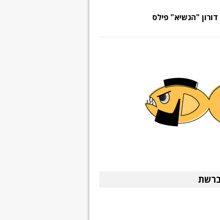
דורון "הנשיא" פילס
ברשת