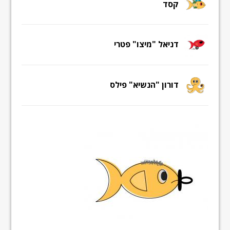
קסד
דניאל "מיצו" פטרי
דורון "הנשיא" פילס