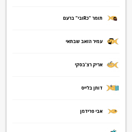
תומר "כRובי" ברעם
עמיר הזאב שבתאי
אריק רצ'בסקי
דותן בלייס
אבי פרידמן