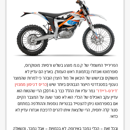
הפרירייד החשמלי של ק.ט.מ מוצע בשלש ורסיות: מוטוקרוס,
סופרמוטו ואנדורו (בתמונת ראש העמוד). בארץ הם עדיין לא
משווקים ובגישוש של היבואן אל מול היצרן הובהר כי למרות שהמוצר
נעטף בסטנדרטי הייצור הגבוהים ביותר שיש (
כריס דניסון ממגזין
'דירט-ריידר'
גמר עליו את ההלל כבר ב-2014) הרי שהטווח הוא
עדיין עקב האכילס של הכלי: הוא לא סוגר שעה על המצבר הקיים.
אם בסופרמוטו ניתן להצטייד בבטריות נוספות וההחלפה במתחם
סגור קלה יחסית, הרי שלצאת איתו להרים לרכיבת אנדורו עדיין לא
כדאי.
ובכל זאת – הכלי נמכר באירופה. לא בכמויות – אבל נמכר, והשאלה