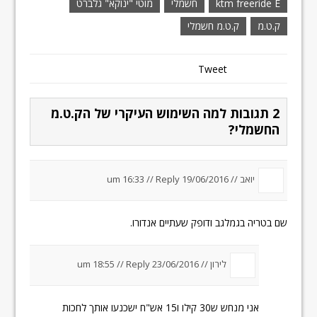
ktm freeride E
חשמלי
מוטי "ינוקא" גלברט
ק.ט.מ
ק.ט.מ חשמלי
Tweet
2 תגובות למה השימוש העיקרי של הק.ט.מ
החשמלי?
יואב //
19/06/2016 um 16:33
Reply
//
שם בטריה בגמלגב ודופק שעתיים אנדורו.
לירון //
23/06/2016 um 18:55
Reply
//
אני מנחש ש30 קילו ו15 אש"ח ישכנעו אותך לחכות