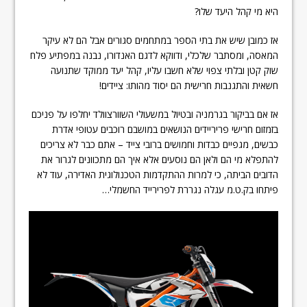
היא מי קהל היעד שלו?
אז כמובן שיש את בתי הספר במתחמים סגורים אבל הם לא עיקר
המאסה, ומסתבר שלכלי, ודווקא לדגם האנדורו, נבנה במפתיע פלח
שוק קטן ובלתי צפוי שלא חשבו עליו, קהל יעד ממוקד שתנועה
חשאית והתגנבות חרישית הם יסוד מהותו: ציידים!
אז אם בביקור בגרמניה ובטיול במשעולי השוורצוולד יחלפו על פניכם
בזמזום חרישי פריריידים הנושאים במושבם רוכבים עטופי אדרת
כבשים, מגפיים כבדות וחמושים ברובי צייד – אתם כבר לא צריכים
להתפלא מי הם ולאן הם נוסעים אלא איך הם מתכוונים לגרור את
הדובים הביתה, כי למרות ההתקדמות הטכנולוגית האדירה, עוד לא
פיתחו בק.ט.מ עגלה נגררת לפרירייד החשמלי…