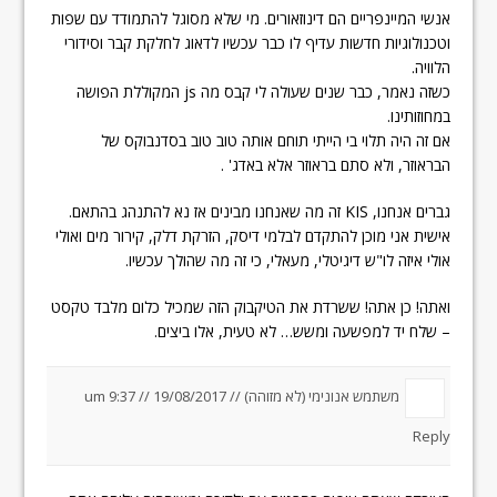
אנשי המיינפריים הם דינוזאורים. מי שלא מסוגל להתמודד עם שפות
וטכנולוגיות חדשות עדיף לו כבר עכשיו לדאוג לחלקת קבר וסידורי
הלוויה.
כשזה נאמר, כבר שנים שעולה לי קבס מה js המקוללת הפושה
במחוזותינו.
אם זה היה תלוי בי הייתי תוחם אותה טוב טוב בסדנבוקס של
הבראוזר, ולא סתם בראוזר אלא באדג' .
גברים אנחנו, KIS זה מה שאנחנו מבינים אז נא להתנהג בהתאם.
אישית אני מוכן להתקדם לבלמי דיסק, הזרקת דלק, קירור מים ואולי
אולי איזה לו"ש דיגיטלי, מעאלי, כי זה מה שהולך עכשיו.
ואתה! כן אתה! ששרדת את הטיקבוק הזה שמכיל כלום מלבד טקסט
– שלח יד למפשעה ומשש… לא טעית, אלו ביצים.
משתמש אנונימי (לא מזוהה) //
19/08/2017 um 9:37
//
Reply