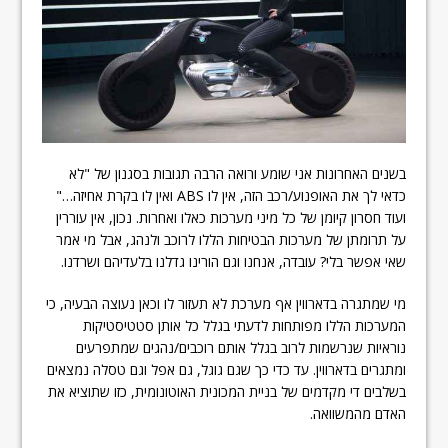
בשנים האחרונות אני שומע ורואה הרבה תגובות בסגנון של "לא
כדאי לך את האופנוע/רכב הזה, אין לו ABS ואין לו בקרת אחיזה…"
ועוד חסרון קיומן של כל מיני מערכות כאלו ואחרות. נכון, אין עוררין
על תרומתן של מערכות הבטיחות הללו לרוכב ולנהג, אבל מי אמר
שאי אפשר בלי? עובדה, אנחנו וגם הורינו גדלנו בלעדיהם ושרדנו.
מי שמתגרה בדארווין אף מערכת לא תעזור לו וכאן נעוצה הבעיה, כי
המערכות הללו מפותחות לדעתי בגלל כל אותן סטטיסטיקות
נוראיות שנרשמות לרוב בגלל אותם רוכבים/נהגים שמתפרעים
ומתגרים בדארווין. עד כדי כך שגם גוגל, גם אפל וגם טסלה נמצאים
בשלבים די מקדמים של בניית המכונית האוטונומית, כזו שתוציא את
האדם מהמשוואה.