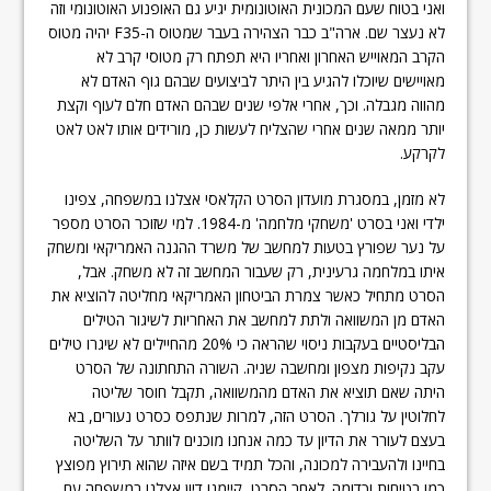
ואני בטוח שעם המכונית האוטונומית יגיע גם האופנוע האוטונומי וזה
לא נעצר שם. ארה"ב כבר הצהירה בעבר שמטוס ה-F35 יהיה מטוס
הקרב המאוייש האחרון ואחריו היא תפתח רק מטוסי קרב לא
מאויישים שיוכלו להגיע בין היתר לביצועים שבהם גוף האדם לא
מהווה מגבלה. וכך, אחרי אלפי שנים שבהם האדם חלם לעוף וקצת
יותר ממאה שנים אחרי שהצליח לעשות כן, מורידים אותו לאט לאט
לקרקע.
לא מזמן, במסגרת מועדון הסרט הקלאסי אצלנו במשפחה, צפינו
ילדי ואני בסרט 'משחקי מלחמה' מ-1984. למי שזוכר הסרט מספר
על נער שפורץ בטעות למחשב של משרד ההגנה האמריקאי ומשחק
איתו במלחמה גרעינית, רק שעבור המחשב זה לא משחק. אבל,
הסרט מתחיל כאשר צמרת הביטחון האמריקאי מחליטה להוציא את
האדם מן המשוואה ולתת למחשב את האחריות לשיגור הטילים
הבליסטיים בעקבות ניסוי שהראה כי 20% מהחיילים לא שיגרו טילים
עקב נקיפות מצפון ומחשבה שניה. השורה התחתונה של הסרט
היתה שאם תוציא את האדם מהמשוואה, תקבל חוסר שליטה
לחלוטין על גורלך. הסרט הזה, למרות שנתפס כסרט נעורים, בא
בעצם לעורר את הדיון עד כמה אנחנו מוכנים לוותר על השליטה
בחיינו ולהעבירה למכונה, והכל תמיד בשם איזה שהוא תירוץ מפוצץ
כמו בטיחות וכדומה. לאחר הסרט, קיימנו דיון אצלנו במשפחה עם