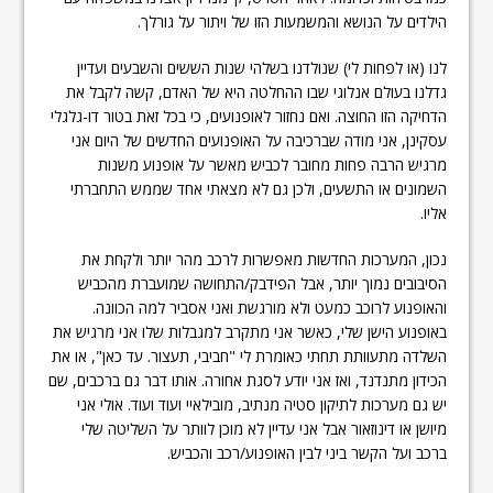
הילדים על הנושא והמשמעות הזו של ויתור על גורלך.
לנו (או לפחות לי) שנולדנו בשלהי שנות הששים והשבעים ועדיין
גדלנו בעולם אנלוגי שבו ההחלטה היא של האדם, קשה לקבל את
הדחיקה הזו החוצה. ואם נחזור לאופנועים, כי בכל זאת בטור דו-גלגלי
עסקינן, אני מודה שברכיבה על האופנועים החדשים של היום אני
מרגיש הרבה פחות מחובר לכביש מאשר על אופנוע משנות
השמונים או התשעים, ולכן גם לא מצאתי אחד שממש התחברתי
אליו.
נכון, המערכות החדשות מאפשרות לרכב מהר יותר ולקחת את
הסיבובים נמוך יותר, אבל הפידבק/התחושה שמועברת מהכביש
והאופנוע לרוכב כמעט ולא מורגשת ואני אסביר למה הכוונה.
באופנוע הישן שלי, כאשר אני מתקרב למגבלות שלו אני מרגיש את
השלדה מתעוותת תחתי כאומרת לי "חביבי, תעצור. עד כאן", או את
הכידון מתנדנד, ואז אני יודע לסגת אחורה. אותו דבר גם ברכבים, שם
יש גם מערכות לתיקון סטיה מנתיב, מובילאיי ועוד ועוד. אולי אני
מיושן או דינוזאור אבל אני עדיין לא מוכן לוותר על השליטה שלי
ברכב ועל הקשר ביני לבין האופנוע/רכב והכביש.