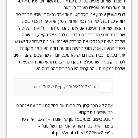
העובדה שאתם צופים בסרטים עם ילדיכם ומשוחחים עליהם אתם-
זה מאד מרשים ואפילו מעורר השראה.
לגבי העניין עצמו, אני רוכב קטן מאד אבל נראה לי שלא מדובר פה
דווקא על הבדל של דור (כמו שרומז קסד) אלא על ההבדל בסוג
ההנאה שאתה מחפש. האם אתה נהנה מ"מהירות" או מ"שליטה".
שהרי גם חובבי הטכנולוגיה מבקשים להגיע אל הקצה, כך שמה
שקרה בעצם שהגדילו את המרחק שאנחנו צריכים לעבור עד שנגיע
לפחד המענג. אגב, תוכל לראות תופעה דומה מאוד אך מוקצנת
יותר בעולם רכבי השטח בו יש לא מעט חבר'ה שחושבים שהם יודעים
לנהוג רק בגלל שהמפלצות בהן הם יושבים מתעלמות מהשגיאות
שלהם במקומות שהסיקסים היו מסבירים להם במה טעו…
קסד //
19/08/2017 um 17:12
Reply
//
אתה לא רוכב קטן. רק תרווח את הטקסט שלך עם אנטרים
כדי שיהיה נוח לקרוא.
לנוגע בייצוב עצמי בסירטון של עונדה – זה כבר עלה פה
בעבר והייתי בטוח שזה פרענק כמו של גוגל –
https://youtu.be/LSZPNwZex9s