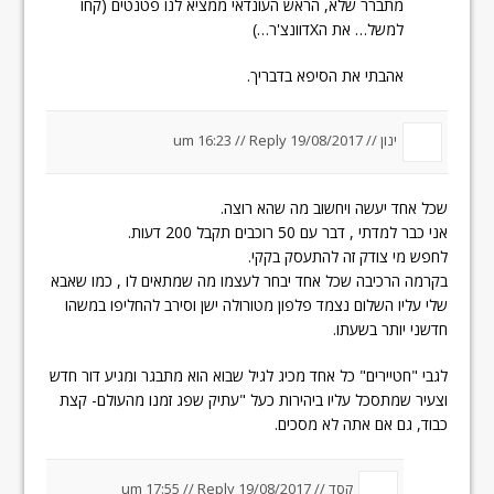
מתברר שלא, הראש העונדאי ממציא לנו פטנטים (קחו
למשל… את הXדוונצ'ר…)
אהבתי את הסיפא בדבריך.
ינון //
19/08/2017 um 16:23
Reply
//
שכל אחד יעשה ויחשוב מה שהא רוצה.
אני כבר למדתי , דבר עם 50 רוכבים תקבל 200 דעות.
לחפש מי צודק זה להתעסק בקקי.
בקרמה הרכיבה שכל אחד יבחר לעצמו מה שמתאים לו , כמו שאבא
שלי עליו השלום נצמד פלפון מטורולה ישן וסירב להחליפו במשהו
חדשני יותר בשעתו.
לגבי "חטיירים" כל אחד מכיג לגיל שבוא הוא מתבגר ומגיע דור חדש
וצעיר שמתסכל עליו ביהירות כעל "עתיק שפג זמנו מהעולם- קצת
כבוד, גם אם אתה לא מסכים.
קסד //
19/08/2017 um 17:55
Reply
//