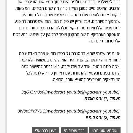
ברור לי שילדינו ונכדינו שנולדים היום לתוך המציאות הזו יקבלו את
הרכבים האוטונומיים כמובן מאליו כי זה מה שהם מכירים, והמציאות
לוקחת אותנו לעולם שבו המחשבים יחליפו אותנו בכל תחום עד
שנהפוך למיותרים. אבל עדיין יש פינות מסויימות שמסרבות להיכנע
לתכתיבים הללו ואחת מהן דווקא מגלגלת הרבה כסף. זוהי סדרת
הנאסקר האמריקאית שם התקנון אוסר לחלוטין על שימוש במערכות
אלקטרוניות לנהיגה.
אני מניח שמתי שהוא במסגרת גל רטרו כזה או אחר האדם ינסה
לחזור אחורה לימים שבהם זה היה הוא ששלט במשוואה ולא עמד
וצפה סתם מהצד. אבל עד שזה יקרה, בואו ננסה להישאר כמה
שיותר בפנים ונפסיק להתחרות עם דארווין כדי לא לתת לכל
המצקצקים מוטיבציה להוציא אותנו החוצה.
[wpdevart_youtube]3qGX3rn3s0I[/wpdevart_youtube]
העתיד (1) ע"פ הונדה
[wpdevart_youtube]0W8p9Pc7VUQ[/wpdevart_youtube]
העתיד (2) ע"פ ב.מ.וו
אופנוע אוטונומי
רכב אוטונומי
רענן כרמיאלי