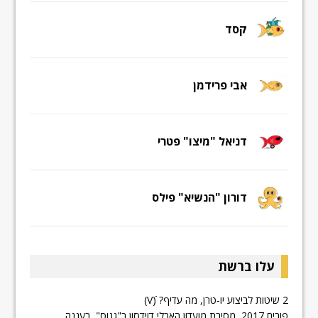
קסד
אבי פרידמן
דניאל "מיצו" פטרי
דורון "הנשיא" פילס
עלו ברשת
2 שיטות לביצוע יו-טרן, מה עדיף? ׁׁׁ(V)
פורים 2017, מסיבת מועדון הארלי דוידסון ב"גגוס", רעננה