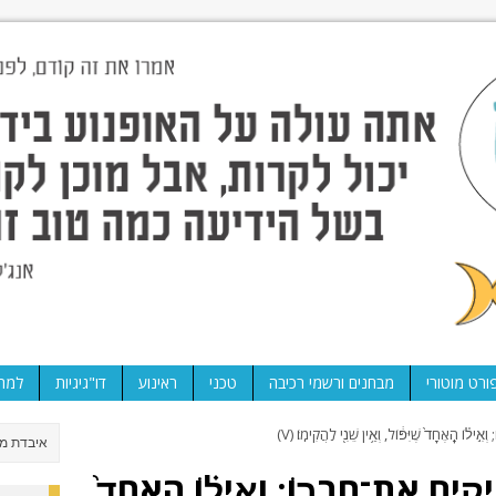
ורט מוטורי
מבחנים ורשמי רכיבה
טכני
ראינוע
דו"גיגיות
למה 
יל֗וֹ הָֽאֶחָד֙ שֶׁיִּפּ֔וֹל, וְאֵ֥ין שֵׁנִ֖י לַהֲקִימֽוֹ׃ (V)
יָקִ֣ים אֶת־חֲבֵר֑וֹ; וְאִ֣יל֗וֹ הָֽאֶחָד֙