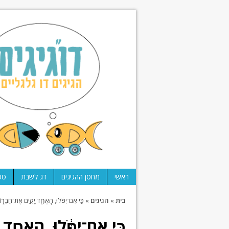
ראשי
מחסן ההגיגים
דג לשבת
ספ
בית
»
הגיגים
»
כִּ֣י אִם־יִפֹּ֔לוּ, הָאֶחָ֖ד יָקִ֣ים אֶת־חֲבֵר֑וֹ; וְאִ֣
כִּ֣י אִם־יִפֹּ֔לוּ, הָאֶחָ֖ד 