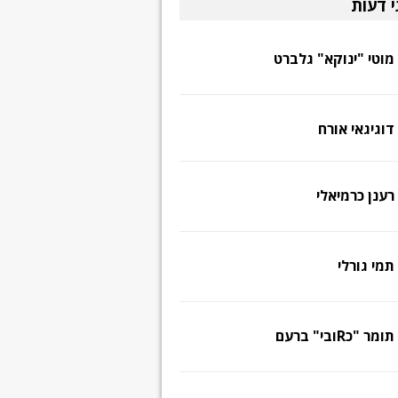
י דעות
מוטי "ינוקא" גלברט
דוגיגאי אורח
רענן כרמיאלי
תמי גורלי
תומר "כRובי" ברעם