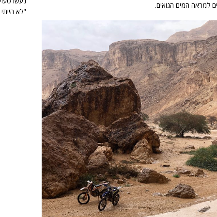
נעשו טעוי
ם למראה המים הגואים.
"לא הייתי