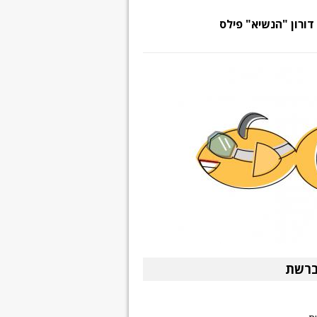
דורון "הנשיא" פילס
ברשת