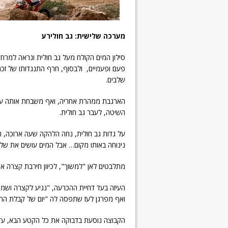
מערכה שלישית:
גב חולירע
סילון המים הקולח מעל גב חולית ונראה למרחק
פעם ופעמיים, ולבסוף, חרף התנגדותו של זכר
שלבים.
הארנבת ממהרת אחריה, ואף משבחת אותה ע
השיטה, לעבר גב חולית.
נינוחה באותו מקום… אבל המים עושים את שלהם
מתלבטים לאן "למשוך", לכיוון חירבת קצרה או ל
העיזה בעד דחיית ההכרעה, "נגיע לקצרה ושמ
ואף מפרגן לעז שתפסה לה "יום של קבלת הח
הקבוצה נוסעת בדבוקה את כל הקטע הבא, עד 