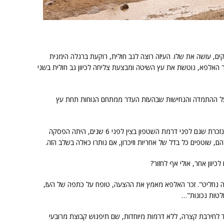
ים, עושה את שלו. העיזה רוצה לגב חולית, רוקעת ברגלה הימנית
 האלפא, נוטשת את עץ השיטה ומבצעת צליחה לכיוון גב חולית בשני
ל ההתמדה והנחישות שבהעזת העדר ממתחם הנוחות תחת עץ
על גדות גב חולית, נחה הלהקה שעה ארוכה, ונזכרת שגם לפני דרמת השטפון בצין לפני 6 שנים, היתה הפסקה
, שוטפים כל בדל של אחריות וזיכרון, אם נותרו כאלה בשלב הזה.
כיוון אחר, אולי אף לחזור?
ה נחליט". זכר האלפא מאמץ את ההצעה, טופח על כתפה של העז,
לטות נכונות"…
לחירבת קצרה, ללא דרמות מיוחדות, שם תיפגוש קבוצת מרובעי