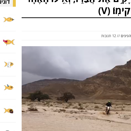
דוגיג
ִימֽוֹ׃ (V)
גיגים
// 12 תגובות