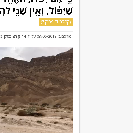
שֶׁיִּפּ֔וֹל, וְאֵ֥ין שֵׁנִ֖י לַהֲק
(קהלת ד' פסוק י')
פורסם ב-
03/06/2018
על ידי
אריק רצ'בסקי
ב
ה