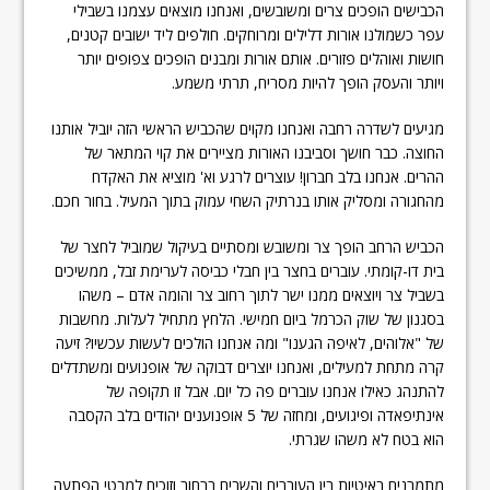
הכבישים הופכים צרים ומשובשים, ואנחנו מוצאים עצמנו בשבילי
עפר כשמולנו אורות דלילים ומרוחקים. חולפים ליד ישובים קטנים,
חושות ואוהלים פזורים. אותם אורות ומבנים הופכים צפופים יותר
ויותר והעסק הופך להיות מסריח, תרתי משמע.
מגיעים לשדרה רחבה ואנחנו מקוים שהכביש הראשי הזה יוביל אותנו
החוצה. כבר חושך וסביבנו האורות מציירים את קוי המתאר של
ההרים. אנחנו בלב חברון! עוצרים לרגע וא' מוציא את האקדח
מהחגורה ומסליק אותו בנרתיק השחי עמוק בתוך המעיל. בחור חכם.
הכביש הרחב הופך צר ומשובש ומסתיים בעיקול שמוביל לחצר של
בית דו-קומתי. עוברים בחצר בין חבלי כביסה לערימת זבל, ממשיכים
בשביל צר ויוצאים ממנו ישר לתוך רחוב צר והומה אדם – משהו
בסגנון של שוק הכרמל ביום חמישי. הלחץ מתחיל לעלות. מחשבות
של "אלוהים, לאיפה הגענו" ומה אנחנו הולכים לעשות עכשיו? זיעה
קרה מתחת למעילים, ואנחנו יוצרים דבוקה של אופנועים ומשתדלים
להתנהג כאילו אנחנו עוברים פה כל יום. אבל זו תקופה של
אינתיפאדה ופיגועים, ומחזה של 5 אופנוענים יהודים בלב הקסבה
הוא בטח לא משהו שגרתי.
מתמרנים באיטיות בין העוברים והשבים ברחוב וזוכים למבטי הפתעה