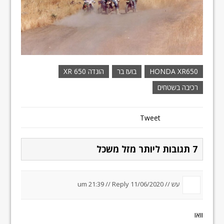
HONDA XR650
בועז בר
הונדה 650 XR
רכיבה בשטחים
Tweet
7 תגובות ליותר מזל משכל
עש //
11/06/2020 um 21:39
Reply
//
וואו