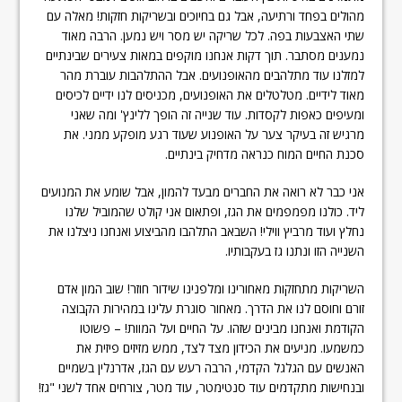
מהולים בפחד ורתיעה, אבל גם בחיוכים ובשריקות חזקות! מאלה עם
שתי האצבעות בפה. לכל שריקה יש מסר ויש נמען. הרבה מאוד
נמענים מסתבר. תוך דקות אנחנו מוקפים במאות צעירים שבינתיים
למזלנו עוד מתלהבים מהאופנועים. אבל ההתלהבות עוברת מהר
מאוד לידיים. מטלטלים את האופנועים, מכניסים לנו ידיים לכיסים
ומעיפים כאפות לקסדות. עוד שנייה זה הופך ללינץ' ומה שאני
מרגיש זה בעיקר צער על האופנוע שעוד רגע מופקע ממני. את
סכנת החיים המוח כנראה מדחיק בינתיים.
אני כבר לא רואה את החברים מבעד להמון, אבל שומע את המנועים
ליד. כולנו מפמפמים את הגז, ופתאום אני קולט שהמוביל שלנו
נחלץ ועוד מרביץ ווילי! השבאב התלהבו מהביצוע ואנחנו ניצלנו את
השנייה הזו ונתנו גז בעקבותיו.
השריקות מתחזקות מאחורינו ומלפנינו שידור חוזר! שוב המון אדם
זורם וחוסם לנו את הדרך. מאחור סוגרת עלינו במהירות הקבוצה
הקודמת ואנחנו מבינים שזהו. על החיים ועל המוות! – פשוטו
כמשמעו. מניעים את הכידון מצד לצד, ממש מזיזים פיזית את
האנשים עם הגלגל הקדמי, הרבה רעש עם הגז, אדרנלין בשמיים
ובנחישות מתקדמים עוד סנטימטר, עוד מטר, צורחים אחד לשני "גז!