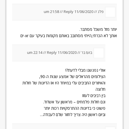
פלג //
11/06/2020 um 21:58
Reply
//
יותר מזל משכל מסתבר.
אותך לא הכרתי,הייתי מסתובב באותם מקומות בעיקר עם xr-ים
בועז בר //
11/06/2020 um 22:14
Reply
//
אולי נפגשנו מבלי לדעת?!
הצילומים מהראלים של אמצע שנות ה-90,
והאיזורים החביבים עלי במיוחד היו אז הדיונות של חולות
חלוצה
בין רביבים לעזוז
וגם חולות פלמחים – מראשון עד אשדוד.
פשוט כי בדיונות ההתרסקויות רכות יותר
וביום ראשון היה צריך לחזור שלם לעבודה…