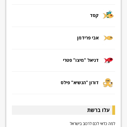
קסד
אבי פרידמן
דניאל "מיצו" פטרי
דורון "הנשיא" פילס
עלו ברשת
למה כדאי לכם לרכוב בישראל