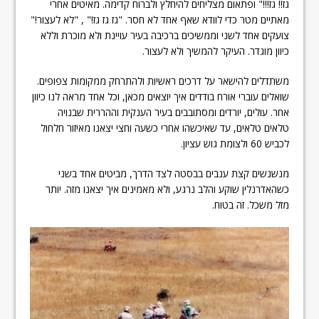
גז!! גז!!!" ופתאום מצליחים להיחלץ ולברוח קדימה. מאיטים אחרי
מאתיים מטר כדי לוודא שאף אחד לא חסר. "גז גז גז!" , "לא לעצור!"
צועקים אחד לשני וממשיכים ברכיבה בעיר עויינת ולא מוכרת וללא
כיוון מוגדר. העיקר להמשיך ולא לעצור.
משתדלים להישאר על דרכים ראשיות ולהתרחק ממקומות צפופים.
שואלים עוברי אורח בודדים איך יוצאים מכאן, וכל אחד מראה לנו כיוון
אחר. עולים, יורדים ומסתובבים בעיר הענקית וההררית שבנויה
טלאים טלאים, עד שאיכשהו אחרי כשעה וחצי יצאנו מאיזור חלחול
לכביש 60 ולצומת גוש עציון.
מנשנשים קצת ענבים בבסטה לצד הדרך, מביטים אחד בשני
כשהאדרנלין שוקע והלב נרגע, ולא מאמינים איך יצאנו מזה. יותר
מזל משכל. זה בטוח.