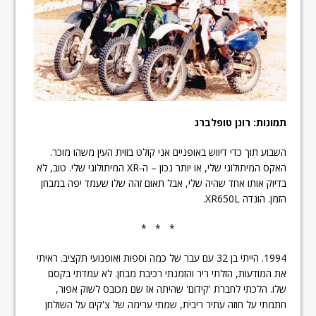
תמונות: רונן טופלברג
השבוע תוך כדי דיווש באופניים אני קולט בזוית העין משהו מוכר.
האקס המיתולוגי שלי, או יותר נכון – ה-XR המיתולוגי שלי. טוב, לא
בדיוק אותו אחד שהיה שלי, אבל תאום זהה שלו שעמד יפה במבחן
הזמן. הונדה XR650L.
* * *
1994. הייתי בן 32 עם עבר של כמה וספות ואופנועי תקציב. ראיתי
את המודעות, הזלתי ריר והזמנתי רכיבת מבחן. לא עמדתי בקסם
שלו. הלכתי לחברת 'קידום' שהיתה אז שם מכובס לשוק אפור,
חתמתי על חוזה עתיר ריבית, שמתי ערימה של צ'קים על השולחן