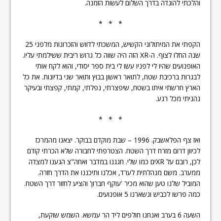
והלכתי להונדה בדרך השלום לעשות הזמנה.
* * *
הקפתי את המיתולוגי הקשיש, המשכתי לדווש והזכרונות מלפני 25
שנה החלו לצוף. ה-XR הזה היה שווה כל גרוש ריבית ששילמתי עליו.
האופנועים שהיו לי לפניו עשו לי בית ספר יסודי, והוא לקח אותי
לבגרות ברכיבת שטח, לתואר ראשון בבוץ ותואר שני בדיונות. את כל
הארץ חרשתי איתו בשטח, שיפצרתי, נפלתי, קמתי, קפצתי ובעיקר
נהניתי מכל רגע.
* * *
ואז צף הפלאשבק. 1996 – שבת מוקדם בבוקר. יצאנו מהמרכז
לכיוון דרום מזרח דרך השטח. הצטרפתי לחבורה שלא הכרתי קודם
לכן, רובם על XRים כמו שלי. חגגנו במדבר ואחה"צ הגענו למצדה
ממערב. משם מנהלתית לערד, אכלנו ותיכננו את הדרך חזרה.
המוביל שלנו טען שהוא מכיר 'עוקף חברון' והציע לחזור דרך השטח.
כמה פרשו לכביש ונשארנו 5 אופנועים.
השעה 6 בערב ואנחנו חולפים ליד הר עמשא. השמש שוקעת,