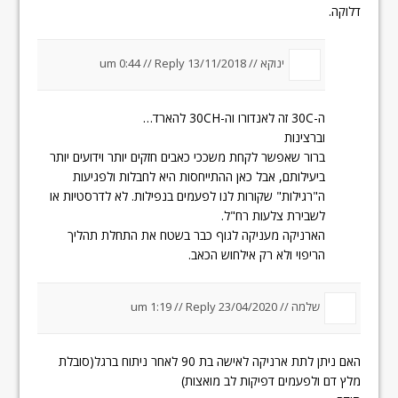
דלוקה.
ינוקא //
13/11/2018 um 0:44
Reply
//
ה-30C זה לאנדורו וה-30CH להארד…
וברצינות
ברור שאפשר לקחת משככי כאבים חזקים יותר וידועים יותר
ביעילותם, אבל כאן ההתייחסות היא לחבלות ולפגיעות
ה"רגילות" שקורות לנו לפעמים בנפילות. לא לדרסטיות או
לשבירת צלעות רח"ל.
הארניקה מעניקה לגוף כבר בשטח את התחלת תהליך
הריפוי ולא רק אילחוש הכאב.
שלמה //
23/04/2020 um 1:19
Reply
//
האם ניתן לתת ארניקה לאישה בת 90 לאחר ניתוח ברגל(סובלת
מלץ דם ולפעמים דפיקות לב מואצות)