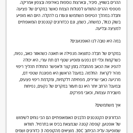
ההרים בשוויץ, סיביר, ובארצות נוספות באירופה ובצפון אמריקה.
מטפסי ההרים התוודעו לסגולות הצמח כאשר במקרים של פציעה
וחבלה במהלך הטיפוס השתמשו ונעזרו בו להקלה. היום הוא מופיע
בשוק כנוזל, כמשחה, כשמן, וגם ככדורונים קטנטנים הומאופתיים
למציצה ובליעה.
במה היא טובה לנו האופנוענים?
במקרים של חבלה כתוצאה מנפילה או תאונה כשהאזור כואב, נפוח,
כשרקמות וכלי דם נפגעו ומופיע שטף דם תת עורי, היא יכולה
להפיג את הכאב מהחבלה בזמן קצר ולאפשר התחלת תהליך ריפוי
מהיר לקראת החלמה. במעגל הראשון היא מפוגגת שטפי דם,
מרגיעה כאבי שרירים, מפחיתה דלקתיות, ומקדמת ריפוי פצעים,
ובמעגל הרחב יותר היא גם תעזור במקרים של נקעים, נפיחות
משבירת עצמות, וכאבי מפרקים.
איך משתמשים?
הכדורונים הקטנטנים הלבנים האומאופתיים הם הכי נוחים לשימוש
של אופנוען. קופסה קטנה שנמצאת בכיס או בתרמיל. תוודאו
שמופיעה עליה הכיתוב 30C. מוציאים מהקופסה 3 כדורונים ושמים