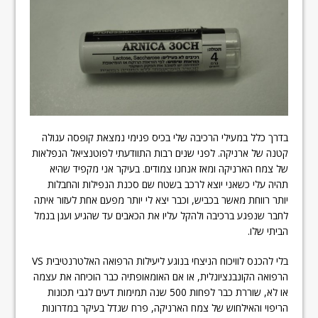
בדרך כלל במעילי הרכיבה שלי בכיס פנימי נמצאת קופסה עגולה
קטנה של ארניקה. לפני שנים רבות התוודעתי לפוטנציאל הנפלאות
של צמח הארניקה ומאז אנחנו צמודים. בעיקר אני מקפיד שהיא
תהיה עלי כשאני יוצא לרכב בשטח שם סכנת הנפילות והחבלות
יותר רווחת מאשר בכביש, וכבר יצא לי יותר מפעם אחת לעזור איתה
לחבר שנפגע ברכיבה ולהקל עליו את הכאבים עד שהגיע ועגן בנמל
הביתי שלו.
בלי להכנס לוויכוח הניצחי בנוגע ליעילות הרפואה האלטרנטיבית VS
הרפואה הקונבנציונלית, או אם האומאופתיה כבר הוכיחה את עצמה
או לא, שוררת כבר לפחות 500 שנה תמימות דעים לגבי תכונות
הריפוי והאילחוש של צמח הארניקה, פרח שגדל בעיקר במדרונות