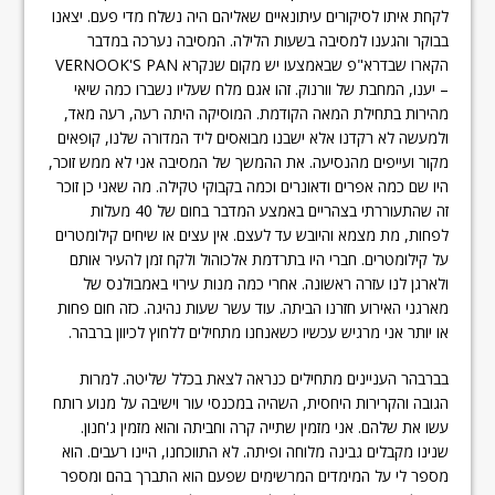
לקחת איתו לסיקורים עיתונאיים שאליהם היה נשלח מדי פעם. יצאנו
בבוקר והגענו למסיבה בשעות הלילה. המסיבה נערכה במדבר
הקארו שבדרא"פ שבאמצעו יש מקום שנקרא VERNOOK'S PAN
– יענו, המחבת של וורנוק. זהו אגם מלח שעליו נשברו כמה שיאי
מהירות בתחילת המאה הקודמת. המוסיקה היתה רעה, רעה מאד,
ולמעשה לא רקדנו אלא ישבנו מבואסים ליד המדורה שלנו, קופאים
מקור ועייפים מהנסיעה. את ההמשך של המסיבה אני לא ממש זוכר,
היו שם כמה אפרים ודאונרים וכמה בקבוקי טקילה. מה שאני כן זוכר
זה שהתעוררתי בצהריים באמצע המדבר בחום של 40 מעלות
לפחות, מת מצמא והיובש עד לעצם. אין עצים או שיחים קילומטרים
על קילומטרים. חברי היו בתרדמת אלכוהול ולקח זמן להעיר אותם
ולארגן לנו עזרה ראשונה. אחרי כמה מנות עירוי באמבולנס של
מארגני האירוע חזרנו הביתה. עוד עשר שעות נהיגה. כזה חום פחות
או יותר אני מרגיש עכשיו כשאנחנו מתחילים ללחוץ לכיוון ברבהר.
בברבהר העניינים מתחילים כנראה לצאת בכלל שליטה. למרות
הגובה והקרירות היחסית, השהיה במכנסי עור וישיבה על מנוע רותח
עשו את שלהם. אני מזמין שתייה קרה וחביתה והוא מזמין ג'חנון.
שנינו מקבלים גבינה מלוחה ופיתה. לא התווכחנו, היינו רעבים. הוא
מספר לי על המימדים המרשימים שפעם הוא התברך בהם ומספר