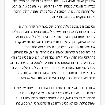
את לחץ האוויר. מ-40 ל-36 נניח. מתחיל להיות חם, חם מאד והיד
כבדה על הוונטיל. בשניה ירד האוויר ל-20 PSI. השפם נותן בי מבט
של "תראה מה עשית, חכמולוג", אבל למזלנו תחנת הדלק קרובה
ואנחנו מתקנים את הנזק במהירות.
אני מצליח לשכנע לעלות להרים, שם בטח יהיה קריר יותר, או
לפחות פחות לוהט. בצומת אשתאול אנחנו פונים מזרחה ומתחילים
לטפס. באמת הולך ונהיה נסבל יותר, ועם הצל של החורשות על
הכביש העסק הופך לנעים, בתנאי שאתה נשאר עם חולצה קצרה.
אני נשארתי עם חולצה קצרה, הוא עם חליפה סגורה עד
למעלה וכפפות שלמות: "כשאני נכנס למוד של חום, אני מפסיק
להתייחס אליו וזהו". אצלי זה לא עובד. אנחנו משייטים לכיוון בר גיורא
ועם תחילת הירידות הטמפרטורה מתחילה לטפס ביחס ישיר לירידה.
על כל שני מטר שאנחנו יורדים הטמפרטורה עולה במעלה. מגיעים
לבר גיורא והחום מטריף את הדעת. משהו כמו 48 מעלות. עמיר
חושב שאני סתם מגזים וקטנוני ועכשיו לא יותר מ-47.9 מעלות.
אנחנו רוכבים, ואני נזכר במסיבת הטראנס הכי מבאסת שהייתי בה
בימי חיי. זה היה בדרא"פ לפני כשעשרים שנה ולקח לנו, ארבעה
חברים על רד בול גבישי, להגיע למסיבה אחרי משהו כמו 10-11
שעות נהיגה, עם תא מטען מלא בציוד שהנטר ס. תומפסון, נהג