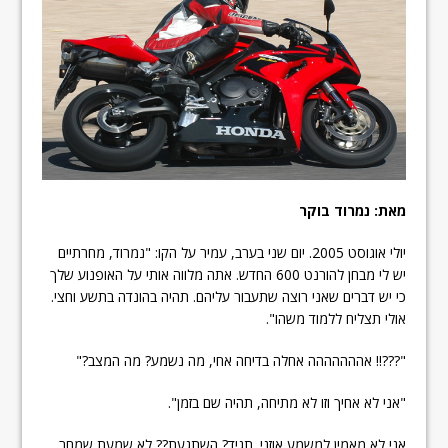
מאת: נמרוד בוקר
יולי אוגוסט 2005. יום שני בערב, עמיר על הקו: "נמרוד, מחרתיים
יש לי מבחן להורנט 600 החדש. אתה מלווה אותי על האופנוע שלך
כי יש דברים שאני רוצה שתעבור עליהם. תהיה בהונדה בתשע וחצי.
אולי תצליח ללמוד משהו".
"???!! אההההההה אחלה בדיחה אחי, מה נשמע? מה המצב?"
"אני לא אחיך וזו לא מתיחה, תהיה שם בזמן".
אני לא מאמין למשמע אוזני. תגיד? השתגעת?? לא שמעת שמחר