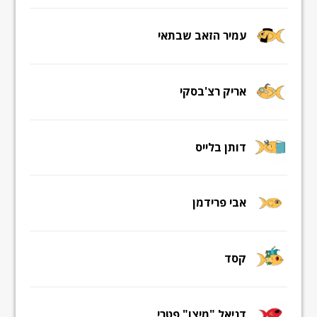
עמיר הזאב שבתאי
אריק רצ'בסקי
דותן בלייס
אבי פרידמן
קסד
דניאל "מיצו" פטרי