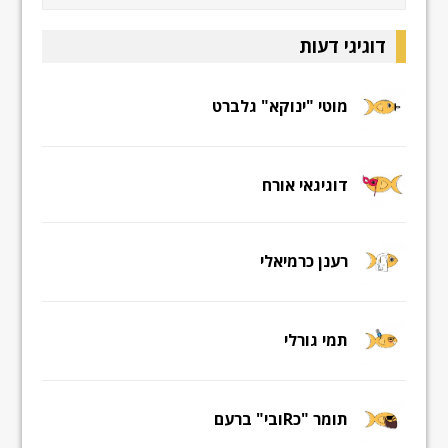
דוגיגי דעות
מוטי "ינוקא" גלברט
דוגיגאי אורח
רענן כרמיאלי
תמי גורלי
תומר "כRובי" ברעם