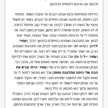
ולבסוף אנו מגיעים לתחתית הגיהינום.
הירידות מסתיימות וכעת אנחנו רוכבים על מחבת השאול. מתחתי
לבה רותחת, אין תנועה ואנחנו היחידים על הכביש. באוויר יש חשמל
סטטי של משהו רע שהולך לקרות. אני מוריד קצב ומתחיל להיזהר,
זה לא משחק. פונים שמאלה לכיוון נחשון, ועוצרים (שוב) לנוח. אני
מתעלף לי על מרפסת מסעדה קטנה שעל הצומת, ועמיר יוצא
לבחון את התנהגות האופנוע בפיתולים בהמשך הדרך (
עמיר:
ילדה
). כשהוא חוזר הוא מבקש ממני לבדוק את התנהגות האופנוע
גם כן. אני אומר שחם לי, זה לא שאני לא רוצה, אני פשוט לא יכול
(
עמיר: י-ל-ד-ה!
) אבל מבט מצמית של העורך מקים אותי לבדיקת
המתלים או משהו כזה. חמישה שישה פאסים אחרי זה, והדבר הכי
מובחן באופנוע זה פיזור החום הרע שלו (
עמיר: הייתי מביא את
הבת שלי היתה מתלוננת פחות
) אבל הוא ממשיך לחפור לי עד
שהוא מקבל את התשובה שחיפש ממני. מצידי, אני מקבל תשובה
על מה שהתביישתי לשאול: זה דווקא יגדל. למדנו שבחום החומר
מתפשט ובקור הוא מתכווץ. זה יגדל בטוח.
אני חוזר לכיוון העורך וכמעט עף לתוך העצים שבצד הדרך כשבגלל
התדהמה אני שוכח ללחוץ את הבלמים. תארו לכם, ארבעים ושמונה
מעלות חום, שריפות יער בכל הארץ, עורך וארוך מתכווצים מהחום,