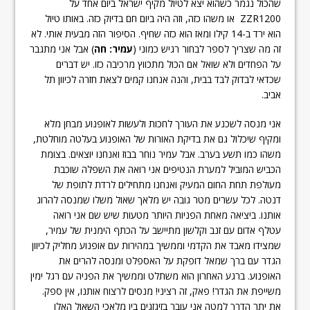
שהכול נגמר כשהוא יצא לטיול מקיף ישראל ביום אחד על
ZZR1200 או משהו כזה, וזה היה ביום חם בדיוק כזה. באותו טיול
הוא ירד ב-14 קילו ומאז הוא כזה שחיף. הסיפור הזה מבעית אותי. לא
זה מה שצריך לספר לבחור רגיש כמוני (
עמיר: חה
) אבל אני מתגבר
על הפחדים ולא שואל אם הכול מתכווץ מרכיבה כזו. יש דברים
שכדאי לבדוק לבד בבית, והנה אנחנו קמים לצאת חזרה לכיוון תל
אביב.
אני מנסה לשכנע את העורך לחכות ולעשות לאופנוע מבחן מלא
ומקיף שיכלול גם את בדיקת האורות של האופנוע בעלטה מוחלטת,
משהו כמו תשע בערב. אבל עמיר נוחר בבוז ואנחנו יוצאים. בצומת
הכביש המוביל למערת הנטיפים אני רואה את השפלה שוכבת
מעולפת תחת החום המעיק ואנחנו מתחילים לרדת לתופת של
דנטה. לכל עשרים מטר גובה יש מלאך שאול משלו שמנסה להרוג
אותנו. ביציאה מאחת הפניות היותר מטעות שיש שם אני רואה
עטלף אדום עם זנב וקלשון מתיישב על הכתף הימנית של עמיר,
שמצידו מאבד את הקדמי וממשיך במהירות עם אופנוע מחליק לכיוון
הגדר עם ברך שמאל דופקת על האספלט ומנסה להרים את
האופנוע. ברגע האחרון הוא משתלט וממשיך את הפניה עם רגל ימין
משייפת את הגדר! פאק, זה רציני! מנסים לרצוח אותנו, אין ספק.
את יתר הדרך למטה אני עובר בזיגזגים בין מלאכי השאול האלו