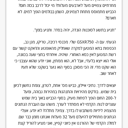
מחרתיים צפויים מעל לארבעים מעלות? מי יכול לרכב בכזה חום?
הכביש מתמוסס מתחת לצמיגים, השמן בבולמים הופך למים. לא
חארם?
"תגיע בתשע לסוכנות הונדה, יהיה בסדר. ותגיע בזמן".
הגעתי. עם ה- GSXR750 שלי. מכנסי רכיבה, טריקו, מגן גב,
הכפפות בתא המטען למקרה שאחליק מהאופנוע והז'אקט קשור עם
רשת המטען לאין כסא האחורי. שיהיה. איחרתי בחצי שעה בכוונה,
אולי הוא ייצא בלעדי, אבל לא, הוא ממתין, ואני יודע שהוא עצבני כי
הוא שקט מדי. זה הכי מסוכן. בסוף הוא גוער בשקט: שלא תעיז
לאחר שוב.
יוצאים לדרך. נתיבי איילון, כביש מס' אחת, לטרון, צומת נחשון לכיוון
בית שמש.. בודקים מהירויות והתנהגות במהירות גבוהה, ומעל
ל-200 החום הופך לפחות מעיק. בסוף הכביש בואך בית שמש
עוצרים לנוח. הקדמי לא מסתדר לעורך. משהו עם העברת הנתונים
מהצמיג לידיות משתבש לו בדרך. צמיג? מתלה? לא יודע. אצלי
הנתונים מתחילים להיעלם מעל 32 מעלות ואנחנו מזמן כבר שם.
למזלג הקדמי של ההורנט אין כיווני קפיץ, ואני מציע להוריד קצת