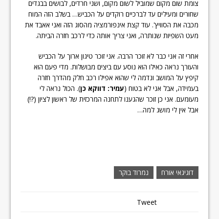
צומת שום מקום שמוביל לשום מקום, ושני חרדים, לבושים בבגדים
שחורים ומעילים עד לברכיים רוקדים על הכביש… בשלב הזה המוח
מכבה את הסוויץ'. עוד קצת אינפורמציה מהסוג הזה ואני אאבד את
מעט השפיות שנותרה, ואני צריך אותה כדי לרכב חזרה הביתה.
אחרי זה אני כבר לא זוכר הרבה. אני זוכר טיגון ארוך על הכביש
והעורך נראה כאילו הוא נוסע עם ביצים מבושלות. מדי פעם הוא
קיפץ על המושב ונדמה לי שהוא אפילו רכב חלק מהדרך חזרה
בעמידה, אבל אני לא בטוח (
עמיר: דווקא כן
). הכול נראה לי
מעומעם. אני כן זוכר שהגענו לתחנה המרכזית של ראשון לציון (?!)
אבל אין לי מושג למה…
דוגיגאי אורח
נמרוד בוקר
Tweet