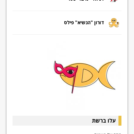
דורון "הנשיא" פילס
עלו ברשת