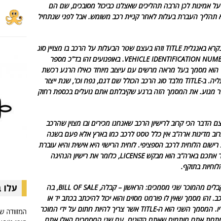
ל אמינות לכן הרבה תהליכים שאצלנו כביכול מסובכים, שם הם
א תהליך העברת בעלות לאחר קניית רכב משומש. אבל לפני שנתחיל
לכל רכב ישנם שני מסמכים חשובים הראשון נקרא באנגלית TITLE וזהו בעצם שטר הבעלות על הרכב בו מצויין סוג
הרכב, ומספר הזיהוי של הרכב VIN כלומר VEHICLE IDENTIFICATION NUMBER. באופנועים זהו בד"כ מספר
השילדה המכיל 17 מספרים ואותיות. ה-TITLE הוא מסמך בעל מראה מרשים עם עיצוב מיוחד כאילו הרגע רכשת
את האחוזה של ביל גייטס וזה שטר הבעלות עליה. ב-TITLE מלבד סוג הרכב הכולל שם דגם, נפח וכו', שנת ייצור
א מספר מנוע. את המסמך הזה ברגע שקיבלתם אתם נועלים בכספת רחוק
נקרא REGISTRATION, זהו בעצם הדבר הכי קרוב לרישיון הרכב שאנחנו מכירים ובו מצוין שהרכב
 ברוב מדינות ארה"ב אין כלל טסט לרכב כמו בארץ אלא פעם בשנה
שום הלוחית לרכב הספציפי. לוחית הרישוי היא אישית והיא עוברת
אתכם מרכב לרכב. בגלל זה כאשר שוטר עוצר אתכם בארה"ב הוא מבקש LICENSE, כלומר את רישיון הנהיגה
עלו 
בקנית רכב, גם מאדם פרטי, בארה"ב אתם מקבלים מהמוכר שני מסמכים: הראשון – קבלה, BILL OF SALE, בה
. זהו מסמך שאין לו פורמט מסוים והוא יכול להיכתב בכתב יד או
מודפס אך לבסוף המוכר צריך להיות חתום עליו. המסמך השני הוא ה-TITLE אשר צריך להיות חתום על ידי המוכר
המזוודה של
. מתחת אתם חותמים שאתם הקונים. עם שני המסמכים האלו אתם