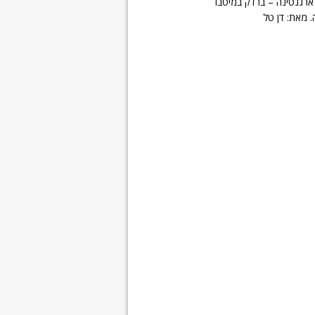
 ארגנטינה – ברדק במיטבו
 מאת: דן טל