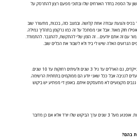
ון על הספה בחדר האורחים שלו ובתוכי מפעם רצון להתרסק על
ות ה-30 שלי ויש לי פחות מ-500 דולר בכיס והצעת עבודה אחת קלושה. ובמצב כזה, בכנות, מתעורר שוב
אפילו חזק מאוד. אבל אני מסתכל על זה כמו נרקומן בתהליך גמילה.
גמור עם זה אתם יודעים… זה הזמן שלי להתקשח, להתגבר. להתמודד.
 הגרועים האלה שיש לי ביד ולא לשבור את הכלים שוב.
בעיקר סופר-ספורט, אחרי כן ספורט-טורינג, נייקדים, גם הארלים עד גיל 3 שנים ולעיתים רחוקות עד 10 שנים.
ועדים לגניבה אבל ככל שאני יודע הם ממוקמים בתחתית הרשימה.
 גנבים מקצועיים לא מתעסקים איתם. באופן די מפתיע יש ביקוש
לא באותה תדירות כמו סופר ספורט, אבל קיימת. אופנוע מעל 3 שנים ערך הביקוש שלו יורד אלא אם כן מדובר
ת בהם?