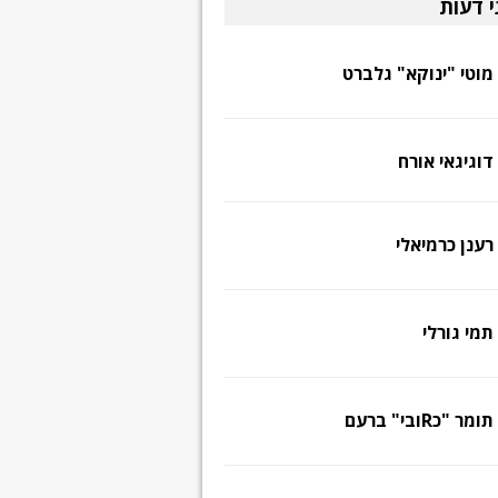
י דעות
מוטי "ינוקא" גלברט
דוגיגאי אורח
רענן כרמיאלי
תמי גורלי
תומר "כRובי" ברעם