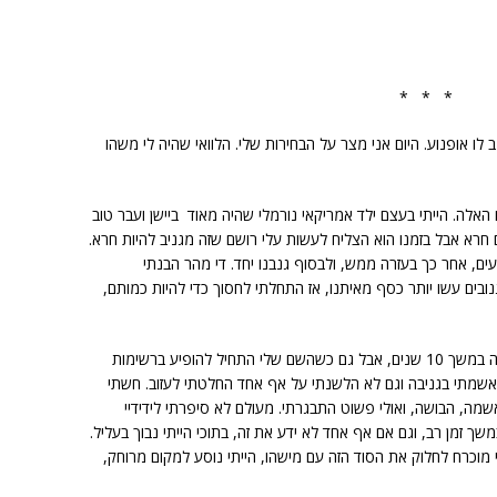
* * *
ו אופנוע. היום אני מצר על הבחירות שלי. הלוואי שהיה לי משהו
האלה. הייתי בעצם ילד אמריקאי נורמלי שהיה מאוד ביישן ועבר טוב
חרא אבל בזמנו הוא הצליח לעשות עלי רושם שזה מגניב להיות חרא.
עים, אחר כך בעזרה ממש, ולבסוף גנבנו יחד. די מהר הבנתי
נובים עשו יותר כסף מאיתנו, אז התחלתי לחסוך כדי להיות כמותם,
לפני שהבנתי איך ומה כבר הייתי מעורב בסצנה במשך 10 שנים, אבל גם כשהשם שלי התחיל להופיע ברשימות
מתי בגניבה וגם לא הלשנתי על אף אחד החלטתי לעזוב. חשתי
שמה, הבושה, ואולי פשוט התבגרתי. מעולם לא סיפרתי לידידיי
ך זמן רב, וגם אם אף אחד לא ידע את זה, בתוכי הייתי נבוך בעליל.
 מוכרח לחלוק את הסוד הזה עם מישהו, הייתי נוסע למקום מרוחק,