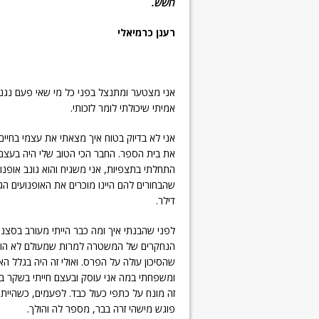
חשש.
רענן כרמיאלי
אני מצטער ומתנצל בפני כל מי שאי פעם נגנב ל
אמיתי שיכולתי לומר לזכותי.
אני לא בדיוק בטוח איך מצאתי את עצמי בחיים 
את בית הספר. החבר הכי הטוב שלי היה בעצם 
התחלתי בתצפיות, אני משגיח והוא גונב אופנו
שהבחורים להם היינו מוכרים את האופנועים הג
דילר.
הנחקרים של המשטרה למרות שמעולם לא הואש
שהסיכון עולה על הפרס. ואולי זה היה בגלל הא
ומשפחתי במה אני עוסק ובעצם חייתי בשקר במש
זה מונח על כתפי כעול כבד. לפעמים, כשהייתי
פוגש מישהי זרה בבר, מספר לה והולך.