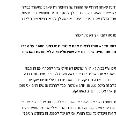
 לדעת שאתה אחראי על הההרגשה האיומה הזו שאדם מתעורר בבוקר
יצאתי מהעולם הזה הייתי הולך לישון בטרנינג וסווטשירט כי ידעתי
חד הדלת שלי תפרץ בבעיטה ואני אושלך לכלא. רציתי שיהיה לי נוח
ם כל גרוש. מדכא אותי לראות אדם אינטליגנטי כמוך מספר על עברו
תר עם החיים שלך. כנראה שאינטליגנציה לא מונעת מאנשים
ים שלי בבית לא היו מושלמים לא הייתי צריך להסחף עם זה ולבוא
אני לא יודע איך זה קרה". כנראה שאין כללים לקרימינליות. הרבה
כמים בצורה מבריקה. יותר מאכזבים הם בעלי חנויות שקונים
לם זה ביזנס נטו. אני יודע שגרמתי סבל להרבה אנשים והיום אני מוכן
. אולי אסע להתנדב באפריקה.
חיר ותאמינו או לא הפשע לא משתלם. אולי זה ינחם אתכם אבל את כל
זאת יש איזשהי קארמה נכונה באויר. הדבר אולי הכי טוב שעשיתי עם
את איבדתי כל נכס חומרי. אני לא יכול לכעוס, זה בהחלט מגיע לי.