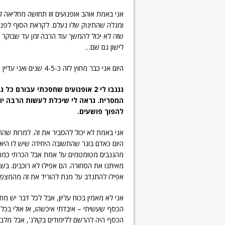
אני באמת אוהב אופנועים וזו תחושה מחליאה
ומגלה שהתינוק שלו נעלם. לקראת הסוף לפני ש
שזה לא יכול להמשך עוד הרבה זמן עד שבוקר א
לישון גם שם…
היום אני כבר מחוץ לזה כ-4-5 שנים ואני עדיין מנסה להבין איך הפכתי לכזה".
נגנבו לי 2 אופנועים שחסכתי עבור
המסריח. נראה לי שיכלת לעשות הרבה יו
להפוך פושעים.
אני באמת לא יכול להסביר את זה. למרות שהחי
היום כאדם בוגר שהתשובה היחידה שיש לו היא "
מהגנבים מטומטמים על אמת אבל הכרתי כמה ח
מאיתנו את הסחורה. הם אפילו לא רוכבים. בשבי
אפילו להתנדב על מנת להוריד את זה מהמצפון
אני לא מאמין בכוח עליון, אבל לכל דבר יש מ
הכסף שעשיתי – איבדתי איכשהו, אז אולי בכל 
הכסף היה להרשם ללימודים בקולג', אבל מלבד ז