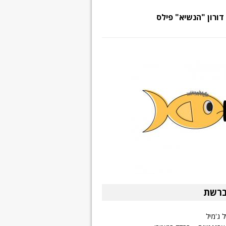
דורון "הנשיא" פילס
ברשת
 ג'מיל