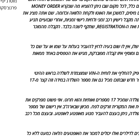
מוטו ג'יפי
מגיעים לבד, המוכר לא צריך להיות נוכח אתכם כלל, לכל מקום שבו ניתן להוציא מה שנקרא MONEY ORDER
פרנצ'סקה.
ם מיסים, למשכן את האוטו ולקחת הלוואה וכדומה. שם אתה מציג את
תה מקבל רישיון רכב זמני ולחיות רישוי זמניות, אחרי שבועיים תגיע
לאותו מקום ותקבל את לוחיות הרישוי הקבועות ואת ה-REGISTRATION, שתקף לשנה בלבד. הקבלה מהמוכר
כשיו, כאשר אדם גונב רכב יחד עם ה-TITLE שלו, אין לו שום בעיה לרוץ להעביר בעלות על שמו או על שם כל
ומוסיף איזו קבלה מפוברקת, מגיש את הטפסים באחד ממאות
במידה והגנב גנב את הרכב ללא ה-TITLE, מספיק להחליף את לוחית ה-VIN שמוצמדת לשלדה בראש ההיגוי
וסוגרים ענין. מחליפים אותה באחרת עם מספר חדש שבתוכו מכיל גם את מספר השלדה במידה וזה קצר מ-17
באופנועים שבהם ה-VIN הוא בעצם מספר השלדה שמכיל 17 מספרים ואותיות והוא חרוט. אזי פשוט מפרקים את
ת ואת המקורית זורקים לפח. מכיוון שבארה"ב אין רישום של מספר
 בעצם מספר השלדה, ניתן בעצם להעביר מנוע מאופנוע לאופנוע. ובעצם מכל רכב
ים לדילרים ואלו יכולים למכור את האופנועים הלאה כמעט ללא כל