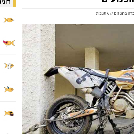
דוגיג
ברט
ב
הגיגים
// 6 תגובות