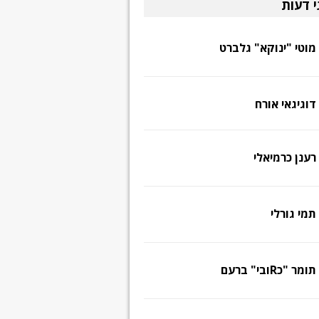
י דעות
מוטי "ינוקא" גלברט
דוגיגאי אורח
רענן כרמיאלי
תמי גורלי
תומר "כRובי" ברעם