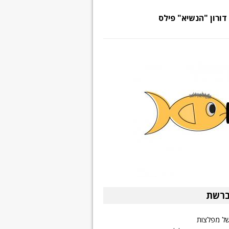
דורון "הנשיא" פילס
ברשת
של מפלצות