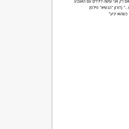
אם רק אני עושה לילדים עם האצבע
(דורון "הנשיא" פילס)
כשהוא יגיע"