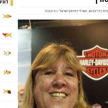
דוגיג
ברט
ב
דו"גיגיות
,
הארלי דוידסון ישראל
// 6 תגובות