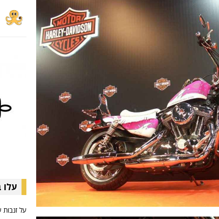
עלו 
על זנבות 