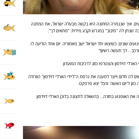
נועים. איך שנגמרה החתונה היא בקשה מבעלה ישראל, את המתנה
ה שנתן לה "סיבוב" במגרש וקבע מידית: "מתאים לך".
ועים שונים. כשיצאו יחד ישראל ישב מאחוריה. יום אחד הודיעה לו
ורכב… לך תעשה רשיון!"
הארלי דוידסון והצטרפו כזוג לרכיבות המועדון.
 לה חלום וייצר למענה את גרסת ה"ליידי הארלי דוידסון" הוורודה
 כוון ל'יום האשה' והכל יצא פרפקט.
ה את האופנוע בחזרה… בהשאלה לתצוגה בדוכן הארלי דוידסון