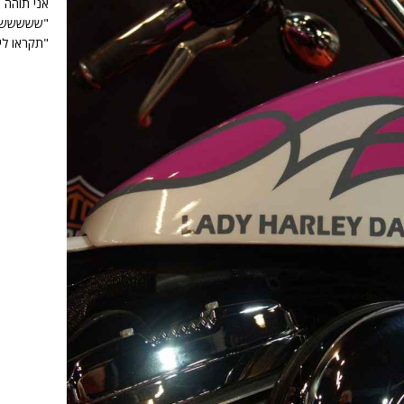
אני תוהה 
"ששששש…" 
"תקראו לי 