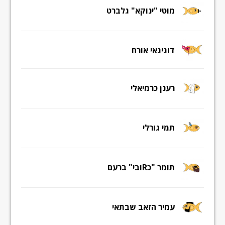
מוטי "ינוקא" גלברט
דוגיגאי אורח
רענן כרמיאלי
תמי גורלי
תומר "כRובי" ברעם
עמיר הזאב שבתאי