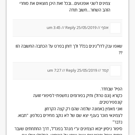
צמיגים לשני אופנועים…ובכל זאת היכן מוצאים את סוחרי
הזהב השחור…חשוב תודה
אסף //
25/05/2019 um 3:45
Reply
//
שאפו ענק לדו״גיגים בכלל ולך דותן בפרט על הכתבה החשובה הזו
??
קסד //
25/05/2019 um 7:27
Reply
//
הפיל שבחדר.
כקורא (וגם טרול) ותיק בפורומים נחשפתי לסיפורי זוועה
קונספירטיבים.
ואני מאמין באמונה שלמה שהם רק קצה הקרחון.
לצמיגאי מוכר בענף יצא שם של לא נוקב מחירים בטלפון. "תבוא.
נדבר"
סיפור ניסיון ייבוא הצמיגים ע"י מנהל בפגז"ל, דרך החתחתים שעבר