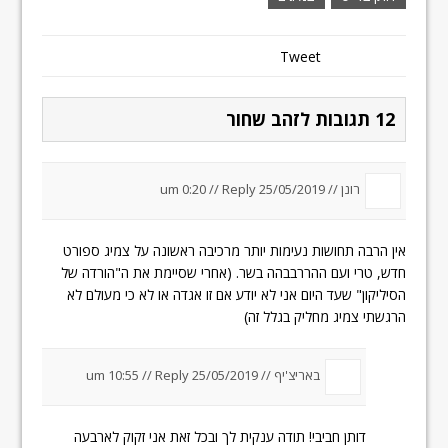
Tweet
12 תגובות לזהב שחור
רונן //
25/05/2019 um 0:20
Reply
//
אין הרבה תחושות נעימות יותר מרכיבה ראשונה על צמיג ספורט
חדש, טרי ועם ההררבבהה בשר. (אחרי שסיימת את ה"הורדה של
הסיליקון" שעד היום אני לא יודע אם זו אגדה או לא כי מעולם לא
הרגשתי צמיג מחליק בגלל זה)
באריצ'יף //
25/05/2019 um 10:55
Reply
//
דותן חביבי! תודה ענקית לך ובכל זאת אני זקוק לארבעה