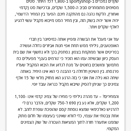
שקלים נמכרים ב-sportyshop ב-1,800 לכל היותר. סטים
מסוימים מתומחרים סביב ה-1,500 שקלים, וברכישת סט (קדמי
ואחורי), הלקוח נהנה גם מהתקנה חינם. הפער בין המחיר ה'רשמי',
יהיה אשר יהיה בשוק הזה, ובין מחיר הסט מייבוא מקביל עשוי להגיע
לאלף שקלים ויותר.
עוד אני מעכל את הבשורה ומפיץ אותה כמיסיונר בין חברי
האופנוענים, גיליתי ממש תחת אפי חנות אביזרים גדולה ועשירה
בפריטים אשר ממוקמת בצפון. נסתפק בכך ולא נחשוף את שם בית
העסק כיוון שבשיחה עמו הוא הזכיר כי 'גורמים בענף' מפעילים כח
מתמשך ומושכים בחוטים על מנת לגדוע את היבוא המקביל שעליו
פרנסתו. בין השיטין חלחלה בי ההבנה כי הוא אינו היחיד. באותה
שיחה הוא גילה את אזני כי בזה הרגע הוא מחזיק מלאי של 15 אלף
צמיגים כך שניתן להסיק שייבוא מקביל כנראה עובד יופי.
והמחירים? – עד מהרה גיליתי כי מחירו של צמיג קדמי אינו 1,100-
1,200 שקלים, אלא נע בין 690 ל-750 שקלים, והדבר גרם לי
להרגיש כאלכימאי שמצא נוסחת קסם שהופכת עופרת לזהב. לא
אחת צבטתי את עצמי, כדי לוודא שאינני בעיצומו של חלום מתוק
שממנו אתעורר חזרה לתוך המציאות העכורה של שוק הצמיגים
המקומי.