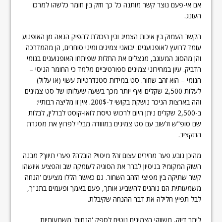
אם אי-פעם נוצר קשר מותנה כל כך חזק בין חומר כלשהו למרכז
העונג.
הקשר העמוק בין איכות הצמיג ובין היכולת להפיק הנאה מן האופנוע
עומד לרועץ לאופנוענים. יבואני צמיגים ומיני סוחרים, הן מהמדרכה
והן מהסוג המעונב, מנצלים את התלות שפיתחו האופנוענים בגומי
הדביק. עיון במחירוני צמיגים ספורטיביים מלמד כי החומר הניסי –
הגומי – הוא זהב שחור. סט במידות סטנדרטיות עשוי (או עלול)
לעלות 2,500 שקלים ואף יותר מכך בשעה שעלותו של סט צמיגים
זהה בארצות הניכר נושקת בקושי ל-200$. אין זו מליצה רבותיי:
ב-2,500 שקלים ניתן היום לרכוש טיסת לואו-קוסט לברלין, לבלות
שם סופ"ש ולשוב עם סט צמיגים במזוודה מבלי לפרוץ את מסגרת
התקציב.
מהיכן נובע פער מחירים עצום זה? מיסוי? הובלה? פערי תיווך? מבנה
השוק המקומי? בניסיון לברר את הסוגיה לעומקה שב והפציע איזשהו
קשר שתיקה בין מפיצי הזהב השחור. גם כאשר הללו מציעים 'הנחה'
משמעותית הם נוהגים להשביע אותך, פעם באמך ופעמים בתנ"ך,
לבל תפיץ חלילה את דבר ההנחה שקיבלת.
ליתר דיוק, משווקי הצמיגים נוטים לספק 'הנחות' משמעותיות