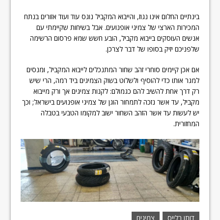
בינתיים החלום אינו נגוז, והייבוא המקביל נוגס עוד ועוד אזורים בנתח
המכירות הארצי של צמיגי אופנועים. אבל בשיחות שקיימתי עם
אנשים העוסקים בייבוא מקביל, הובע חשש שמא פרסום הרשימה
שלפניכם יזיק בסופו של דבר לצרכן.
אם אכן קיימים סוחרי זהב שחור המתנכלים לייבוא המקביל, ומנסים
למגר אותו כדי להוסיף ולשלוט בשוק הצמיגים ביד רמה, הרי שיש
רק דרך אחת להשיב להם כגמולם: לקנות צמיגים אך ורק מייבוא
מקביל, עד אשר נזכה לתמחור הוגן של צמיגי אופנועים בישראל; וכך
יש לעשות עד אשר הזהב השחור ישוב למקומו הטבעי בטבלה
המחזורית.
דותן בלייס
צמיגים