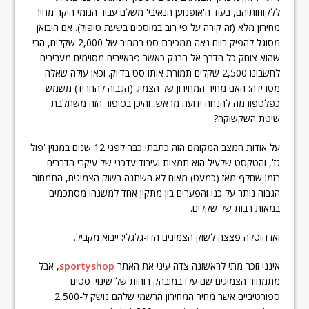
ללקוחותיהם, בעוד ה'אופנוען הנאיבי' משלם עבור הגומי היקר מחיר
מחירון מלא (זה קורה על פי רוב במוסכים בשעת טיפול). אם היבואן
מסוגל להפיק רווח נאה ממכירת סט במחיר של 2,000 שקלים, הרי
שהוא צוחק כל הדרך אל הבנק כאשר פראיירים מסוימים מעבירים
לחשבונו 2,500 שקלים תמורת אותו סט בדיוק. וכאן עולה שאלה
מטרידה: האם מחיר המחירון של הצמיג (הגבוה להחריד) משמש
כפלטפורמה להנחה ידועה מראש, והיכן בסיפור הזה משתלבת
שיטת השקשוקה?
על אודות המצב המקומם הזה כתבתי כבר לפני 12 שנים במגזין 'פול
גז', והטקסט שלעיל הוא תמצות ועיבוד עדכני של עיקרי הדברים.
בזמן שחלף מאז (כמעט) מאום לא השתנה בשוק הצמיגים, התמחור
הגבוה נותר על כנו והפערים בין מתקין אחד למשנהו מסתכמים
במאות רבות של שקלים.
ואז הוטלה פצצה לשוק הצמיגים הדו-גלגלי: ייבוא מקביל.
אינני זוכר מתי לראשונה צדה עיני את האתר
sportyshop
, אבל
מתמחור הצמיגים שם עלו במובהק רוחות של שינוי. סטים
ספורטיביים אשר מחיר המחירון הרשמי שלהם נושק ל-2,500