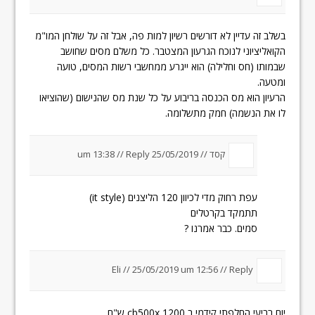
בשלב זה עדיין לא דורשים רשיון למות פה, אבל זה על שולחן המו"מ
הקואליציוני לנוכח הגרעון המצטבר. כל משלם מסים שחושב
שבמותו (חס וחלילה) הוא ייגרע ממחשבי רשות המסים, טועה
ומטעה.
הרעיון הוא מס הכנסה בריבוע על כל שנת מס שהנישום (שהוציאו
לו את הנשמה) חמק מתשלומה.
קסד //
25/05/2019 um 13:38
Reply
//
עפת רחוק מדי לכיוון 120 הליצנים (it style)
תתמקד בקרטלים
סמים. כבר אמרנו ?
Eli //
25/05/2019 um 12:56
//
Reply
יום רביעי החלפתי קידמי ב cb500x 1200 ש"ח