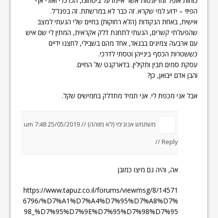
כוחות אופל ומריונטות אשר איימו על ביטחונו, הכלכלי ואולי אף
הפיזי – ידוע למי שקרא. זה כבר לא במרשתת. זה בפגז"ל.
אישית, באחת הנקודות (הלא רחוקות) בחיים שלי הגעתי למצב
שהפעלתי קשרים, הגעתי לתחנת דלק אקראית, המתין לי שם איש
עם ארבעה צמיגים בבגאז', אחד מהם בשבילי, לחצנו ידיים
כששטרות הכסף בינייהן וטסתי לדרכי.
עסקת סמים תבין ותקילין. בדארקנט של החיים.
והבן אדם ייבואן, כן?
אבל אני מכפת לי. אני תמיד מתדלק בחמישים שקל.
משתמש אנונימי (לא מזוהה) //
25/05/2019 um 7:48
//
Reply
אה, והיה גם מיצו כמובן
https://www.tapuz.co.il/forums/viewmsg/8/14571
6796/%D7%A1%D7%A4%D7%95%D7%A8%D7%
98_%D7%95%D7%9E%D7%95%D7%98%D7%95