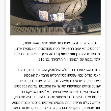
ההוגה הצרפתי רולאן בארת כתב פעם: "יותר מאשר חומר,
הפלסטיק הוא עצם הרעיון של הטרנספורמציה האינסופית שלו…
ומבחינה זו הוא אכן
חומר ניסי
(הדגשה שלי)… הוא פחות אובייקט
ויותר עקבות של תנועה" ('מיתולוגיות' עמ' 210).
עבורנו האופנוענים הגומי ולא הפלסטיק הוא חומר ניסי, כמעט
מאגי. מדרס גומי ששטחו קטן להפליא מחבר את האופנוע
לאספלט, מזרים אינפורמציה לרוכב, מלטש את הדרך, סופח
זעזועים ובידיים המתאימות 'מיישר את הסיבובים'. בדומה לפלסטיק
גם הגומי השחור שממנו עשוי הצמיג הוא "פחות אובייקט ויותר
עקבות של תנועה", תרתי משמע: תכליתו להיות בתנועה סיבובית,
צידית, לעולם מהירה ותחת עומסים משתנים. ברכיבה טכנית הגומי,
יותר מהמנוע, מופקד על ההנאה, ופרט לסמים נרקוטיים אני בספק