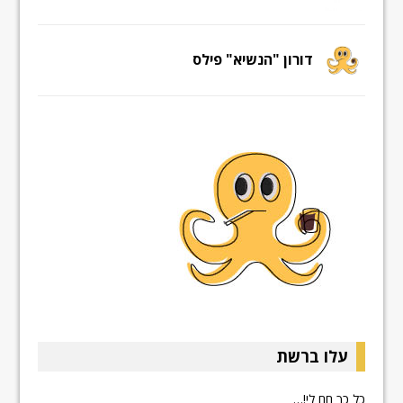
דורון "הנשיא" פילס
עלו ברשת
כל כך חם לי!…