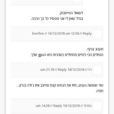
לעזאזל הפייסבוק.
בגלל שאין לי אני מפסיד כל כך הרבה.
bonfire //
16/12/2018 um 12:58
//
Reply
תענוג צרוף.
הטיולים הכי כיפיים מתחילים כשהרוח היא הgps שלך.
רוי //
18/12/2018 um 21:18
Reply
//
טור שעושה געגוע, מזיז את הנפש קצת ומייצב איזו ג'ולה בגרון…
תודה.
נמרוד //
19/12/2018 um 14:28
Reply
//