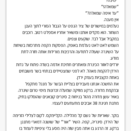
״ימינה?״
״שמאלה!״
״עד איפה שמאלה?״
אין מענה.
נעלמים במישורים של ציר הנפט על הגבול הסורי לתוך הענן
השחור. הוא מקדים אותנו ומשאיר אחריו אספלט רטוב. רוכבים
במקביל אבל לבד. שוקעים וצפים.
השמש לאט לאט נעלמת באופק. הפסקות הקפה מתרכזות בשיחות
על השיגרה שעולה לתודעה והרכיבות מורידות אותה חזרה לתת
מודע.
יורדים לאזור הכינרת ומאתרים חתיכת אדמה בשדה פתוח על גדות
הירדן להקמת מאהל. לא לפני שמצטיידים בנתחי בשר משובחים
באחת הקצביות בעמק ירדן.
את החשכה אנחנו מעבירים בצליית הבשר על מנגל מתקפל
ובהקמת מדורה. ברקע מוזיקה שמעלה זכרונות מימי טרום שיגרה.
באויר עשן מדורה מהול בניחוח 2 סיגרים קובאנים שהוסלקו בתיק.
מתנת חגיגת 38 אביבים מתעתעים לעצמי.
בוקר. שאריות של גשם קל מהלילה. הקליימקס. לקום לצלילי הזרימה
של הירדן. סיגריה, קפה. השיר ״אור״ של שושנה דמארי מתנגן
ברקע. זה הרגע בו אתה מבין שזה היה מסע בלי ציפיות לעמוד בו