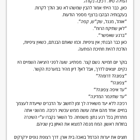
המילה טיול. רכיבה נקודה.
כאן, כבר הייתי אמור להבין שמשהו לא טוב הולך לקרות.
בעקבותיה הבהבו ברצף מספר הודעות.
״אוהל, מנגל, שק״ש, קפה״.
״לאן שתיקח הרוח״.
״ברגע שאפשר״.
כאן כבר הבנתי; אין ציפיות. וכמו שאתם הבנתם, כשאין ציפיות,
הולכת להיות חתיכת הפתעה.
בוקר יום חמישי. גשם קצר. מפתיע. שעה לפני היציאה השמיים היו
נקיים. יוצאים לדרך, אבל לאן? דיון מהיר במערכת הקשר.
״צפונה? דרומה?״
״צפונה!״
״עד איפה צפונה?״
״עד שתיגמר המדינה״
רכיבה ללא יעד משאירה לך זמן לחשוב על הדברים שייעדת לעצמך
בחיים. אחד מהם אתה עושה ממש עכשיו: רכיבה. מהשני אתה
מתרחק בכל רגע נתון: משפחה. כל השאר נקברו ע״י השיגרה
בחולות ראשון. המח מנסה למצוא את האיזון בין שניהם.
חוצים את יערות הכרמל בואכה בית אורן. דרך רצופת נופים ירקרקים