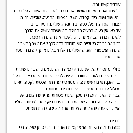
עובדים קשה יותר.
כל אחד ואחת מאיתנו עושים את דרכם לשיגרה ומהשיגרה על בסיס
יומי. שוב ושוב. בית. קסדה. מעיל. כפפות. התנעה. שוליים. חנייה.
עבודה. קסדה. מעיל. כפפות. התנעה. שוליים. חנייה. בית.
עד כאן אין בעיה. הבעיה מתחילה בזה שאתה עושה את הדרך
לשיגרה בדרך שבה אתה נוהג לשבור את השיגרה. רכיבה.
כל מטר רכיבה בשוליים הוא תזכורת חדה לכך שאתה צריך לשבור
שיגרה. האבסורד הוא, שהשוליים האלו מובילים אותך לשיגרה. מטר
אחרי מטר.
כחלק ממסורת של שנים, מידי כמה חודשים, אנחנו שוברים שיגרת
רכיבת שוליים לעבודה וחזרה ביציאה לטיול. שיחות טקסט ארוכות על
גבי הענן, תאום רשימת ציוד מפורטת עד רמת הכפית לקפה, תאום
מסלול עד רמת מספרי כבישים ורכיבה מתוזמנת.
שבירות השיגרה יכלו להמשך שעות ספורות עד ימים רצופים של
רכיבה לאורכה ורוחבה של המדינה. ידענו בדיוק למה לצפות בטיולים
האלו. כשאתה יודע למה לצפות, אתה לא יכול להיות מופתע.
״רכיבה״.
ככה התחילה השיחת המפוקסלת האחרונה. בלי סימן שאלה. בלי