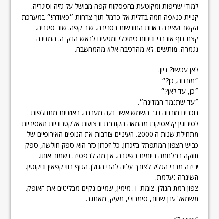
למודי שריפות ומקוטעת בהפסקות קפה מבושל על גזיה וסיגריה.
קניית כנאפה חמה בדלית אל כרמל תוך צרחות ״פאודה!״ במערכת
הקשר ועצירה באחת החורשות בסביבה. שוב קפה. שוב סיגריה.
קצת נוף אורבני וניחוח כימיכלי ומגיעים לראש הנקרה. המדינה
נגמרה. מותשים. לא מהרכיבה אלא מהמחשבה.
לאן עכשיו? דיון.
״מזרחה, כן?״
״כן, עד לאן?״
״עד שתגמר המדינה״.
רוכבים מזרחה נגד השמש אשר נעה מערבה. באוזניות מתחלפות
לסירוגין קלאסיקות מהמאה הקודמת ורצועות אלקטרוניות מאסיביות
מתחילת שנות ה 2000. העיניים צורבות את הנופים האירופיים של
כביש הצפון המתפתל בזיכרון. כל זיכרון כזה הוא ספק חולשה, ספק
חוזקה במלחמה היומית בשיגרה. אין מה להפסיד. נשמור אותו.
ירידה מהרי הגליל לצורך עליה להרי הגולן. הגוף רווי קפאין וניקוטין.
השיגרה נעלמת.
צפון רמת הגולן. צומת T. מימין, שמיים נקיים מבליטים את האופק.
משמאל ענן שחור, סימבולי, מעיק, מאתגר.