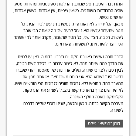
ועמדת בהן היטב. מסע שנותב מהחלטות ספונטניות ומהירות. מסע
שהיה התבודדות משותפת. כשאין ציפיות, אין אכזבות. כשאין אכזבות,
יש שקט נפשי.
מכאן, הכל ירידה. לא גאוגרפית, נפשית. מניעים לכיוון הבית. כל
מטר שתעבור עכשיו הוא ניצול לרעה של מה שאתה הכי אוהב
לעשות. רכיבה. מצד שני, כל מטר שתעבור, מקרב אותך למי שאתה
הכי רוצה להיות אתו. למשפחה. פארדוקס.
הדרך חזרה נעשית באווירת טקס יום הזכרון. בדומיה. רצון עז לסיים
את הדרך כמה שיותר מהר. לא ליצור ערבוב בין רכיבה לשם רכיבה,
לבין רכיבה לצורכי שיגרה. מילים אחרונות של מאסטר יהודי שעברו
בקשר היו ״בשבוע הבא אני חותם משכנתא״. אז אתה מבין את
המעבר החד: מחופש ללא גבולות חוזרים לגבולות הכי מוחשיים שיש.
לא היה שום צורך במערכת קשר בשביל לשמוע את התרסקות
הקליימקס בואכה מחלף השיגרה.
מערכת הקשר כבתה. מכאן והלאה, שנינו רוכבי שוליים בדרכם
לשיגרה.
דורון "הנשיא" פילס