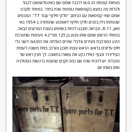
מציאת קופסת הנ.ס.או דרבנה אותם שם באינגולשטאט לנבור
ולגלות מה נמצא בקופסאות נוספות שהיו בחדר. במיוחד סקרנו
אותם שתי קופסאות עם הכיתוב "חלקי חילוף עבור TT". המכסים
שנפתחו גילו בפנים חלקי חילוף לאופנוע שהתחרה ב-1954 באי
מאן, R-11, וכנראה תוכננו להיות בשימוש בעונת המרוצים הבאה.
במיוחד הרשים אותם אותו מנוע בן 125 סמ"ק 4 פעימות שמערכת
הינע המורכבת מצירים וגלגלי שיניים העלתה את התנועה לשני גלי
זיזים עליונים בראש. הראש עצמו תוכנן והורכב בזוית משונה לעומת
הצילינדר והגוף כאילו נקע את צווארו בתאונה. לך תבין ראש של
מהנדס. יש להניח שהיו שם כמה זקנים שהוצפו ברגשות נוסטלגיה
עזים באותו יום.