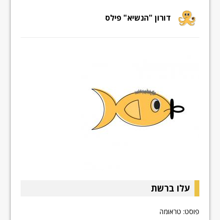
דורון "הנשיא" פילס
עלו ברשת
פוסט: טראומה