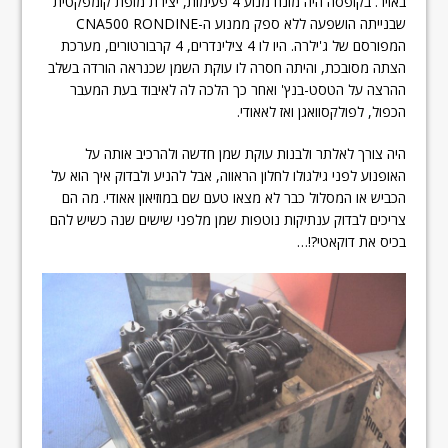
באויר. בקופסה היה מונח מנוע 4 פעימות, יצירת מופת קומפקטית
שבנייתה הושפעה ללא ספק ממנוע ה-CNA500 RONDINE
המפורסם של ג'ילרה. היו לו 4 צילינדרים, 4 קרבורטורים, מערכת
הצתה מסובכת, והיתה חסרה לו עוקת השמן שכנראה הורדה בשלב
ההרצה על הטסט-בנץ' ואחר כך הלכה לה לאיבוד בעת המעבר
הכפול, לפולקסוואגן ואז לאאודי.
היה צורך לאלתר ולבנות עוקת שמן חדשה ולהרכיב אותה על
האופנוע לפני גילגולו לחלון הראווה, אבל להניע ולבדוק איך הוא על
הכביש או המסלול כבר לא מצאו טעם שם במוזיאון אאודי. מה הם
צריכים לבדוק ענתיקות נוטפות שמן מלפני שישים שנה כשיש להם
בכיס את דוקאטי?!…