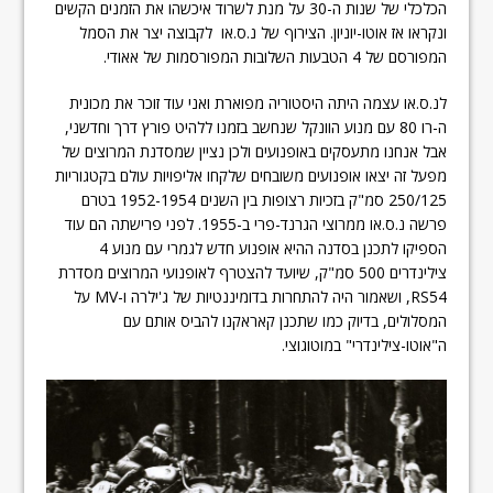
הכלכלי של שנות ה-30 על מנת לשרוד איכשהו את הזמנים הקשים
ונקראו אז אוטו-יוניון. הצירוף של נ.ס.או לקבוצה יצר את הסמל
המפורסם של 4 הטבעות השלובות המפורסמות של אאודי.
לנ.ס.או עצמה היתה היסטוריה מפוארת ואני עוד זוכר את מכונית
ה-רו 80 עם מנוע הוונקל שנחשב בזמנו ללהיט פורץ דרך וחדשני,
אבל אנחנו מתעסקים באופנועים ולכן נציין שמסדנת המרוצים של
מפעל זה יצאו אופנועים משובחים שלקחו אליפויות עולם בקטגוריות
250/125 סמ"ק בזכיות רצופות בין השנים 1952-1954 בטרם
פרשה נ.ס.או ממרוצי הגרנד-פרי ב-1955. לפני פרישתה הם עוד
הספיקו לתכנן בסדנה ההיא אופנוע חדש לגמרי עם מנוע 4
צילינדרים 500 סמ"ק, שיועד להצטרף לאופנועי המרוצים מסדרת
RS54, ושאמור היה להתחרות בדומיננטיות של ג'ילרה ו-MV על
המסלולים, בדיוק כמו שתכנן קאראקנו להביס אותם עם
ה"אוטו-צילינדרי" במוטוגוצי.