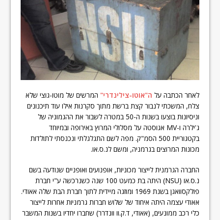
לאחר הכתבה על
ה"אוטו-צילינדרי"
המרשים של מוטו-גוצי שלא
צלח, המשכתי לנבור קצת ברשת מתוך סקרנות אילו עוד תיכנונים
וניסיונות בוצעו בשנות ה-50 במטרה לשבור את ההגמוניה של
ג'ילרה ו-MV אגוסטה על מסלולי המרוץ באירופה ובמיוחד
בקטגוריית 500 הסמ"ק. מפה לשם התגלגלתי ונכנסתי לתולדות
מכונות המרוצים בגרמניה, ומשם לנ.ס.או.
החברה הגרמנית לייצור מכוניות, אופנועים ואופניים שנודעה בשם
נ.ס.או (NSU) היתה בת כמעט 100 שנה כשנרכשה ע"י חברת
פולקסוואגן בשנת 1969 ומוזגה מיידית לתוך חברת הבת שלה אאודי.
אאודי עצמה היתה איחוד של שלוש חברות גרמניות אחרות לייצור
כלי רכב ממונעים, (אאודי, ד.ק.וו וונדרר) שחברו יחדיו בשנות המשבר