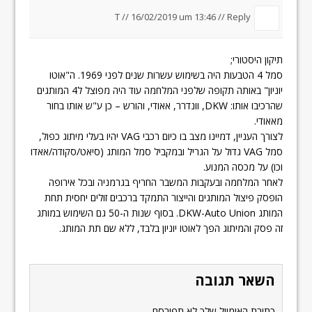
T //
16/02/2019 um 13:46
//
Reply
תיקון היסטורי;
סמל 4 הטבעות היה בשימוש עשרות שנים לפני 1969. ה"אוטו
יוניון" באותה תקופה שלפני המלחמה עוד היה מפוצל ל4 המותגים
שהרכיבו אותו: DKW, וונדרר, אאודי, והורש – כן ע"ש אותו בחור
מאאודי.
לצורך העניין, דמיינו מצב בו כיום רכבי VAG יהיו בעלי מיתוג כפול,
סמל VAG גדול על הגריל ובמקביל סמל המותג (סיאט/סקודה/אאדו
וכו) על מכסה המנוע.
לאחר המלחמה ובעקבות המשבר החריף בגרמניה ובכל אירופה
הופסק פיצול המותגים והייצור התמקד ברכבים זולים יחסית תחת
המותג DKW-Auto Union. בסוף שנות ה-50 גם השימוש במותג
זה פסק והמיתוג הפך לאוטו יוניון בלבד, ללא שם תת המותג.
השאר תגובה
כתובת האימייל שלך לא תפורסם