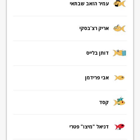
עמיר הזאב שבתאי
אריק רצ'בסקי
דותן בלייס
אבי פרידמן
קסד
דניאל "מיצו" פטרי