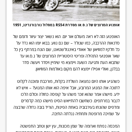
אופנוע המרוצים של נ.ס.או מסדרת RS54 במסלול נורבורגרינג, 1951
האופנוע הזה לא ראה מעולם אור יום. הוא נשאר יצור עיוור ודומם של
סדנאות ההרכבה, כמו שנולד – שם גם גווע. בבוא יומו הוא נדד על
כל חלקיו למוזיאון של אאודי באינגולשטאט, שם הונח במרתף בין כל
שאר אופנועי התהילה ופריטי היסטוריית המרוצים של נ.ס.או עד
שתבוא העת ותגיעה השעה ויימצא מי שימיין ויסדר ויעשה סדר
בבלגן, ואולי אפילו יימצא להם מקום באולמות המוזיאון.
כשהגיע אותו היום נמצאה השלדה בקלות, מורכבת ומוכנה לקלוט
לתוכה את המנוע המרובע, אבל איפה הוא אותו המנוע? – איש לא
ידע. מישהו אמר שהוא זוכר משהו על קופסה כחולה וכולם הלכו
לנבור במרתפים. כשחשבו להתייאש הסיט מישהו כמה קלסרים
ומדפים שהונחו בעירבוביה באחת הפינות, הוריד בובה גדולה שרבצה
על שמיכה מרופטת ותחתיה נגלתה התיבה.
המכסה נפתח וארומה של שמן מכונות, עץ ישן וטחב התפשטה