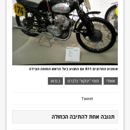
אופנוע המרוצים R11 עם המנוע בעל הראש המוטה הצידה
אאודי
מוטי "ינוקא" גלברט
נ.ס.או
Tweet
תגובה אחת להתיבה הכחולה