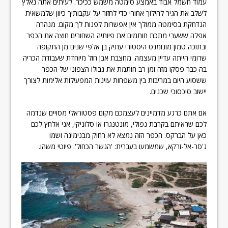
עמוד חשמל אבוד באמצע סימטה משמש ככיכר. לעיתים אתה נאלץ
לשלב את הגיר להילוך אחורי כדי לחזור על עקבותיך כיוון שלמשאית
הנדחקת בסימטה ממולך אין אפשרות לפנות לך מקום. מנהרה
אפלה ששערי מתכת חותמים את פיותיה השחורים חוצה את הכפר
ובתוכה טמון מונומנט היסטורי עתיק בן אלפי שנים מן התקופה
שרומי הייתה עדיין מעצמה. מחצבת אבן חול מיוחדת שעבודת הכריה
בה כבר פסקו מזה זמן רב חותמת את גבולו הצפוני של הכפר
ששסוע היום במריבות בין משפחות עוינות המפעילות אלימות לצורך
יישוב סיכסוכי שכנים.
אם אתם כרגע מדמיינים לעצמכם מקום פסטוראלי מסויים שנדמה
לכם שראיתם בקרבת נפולי, מונטנגרו או סלוניקי, אני אלחץ לכם
כאן על הברקס. הכפר הזה נמצא לא רחוק מבנימינה ושמו
ג'סר-אל-זרקא, שמשמעו בעברית: 'הגשר הכחול'. פיוטי משהו.