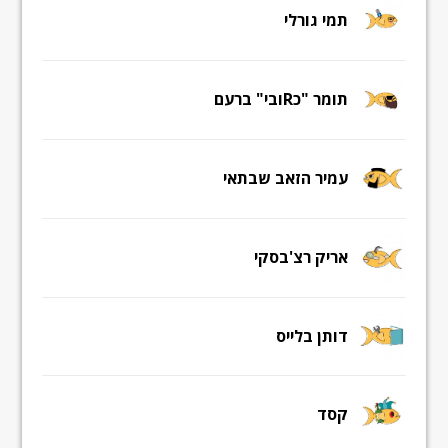
תמי גורלי
תומר "כRובי" ברעם
עמיר הזאב שבתאי
אריק רצ'בסקי
דותן בלייס
קסד