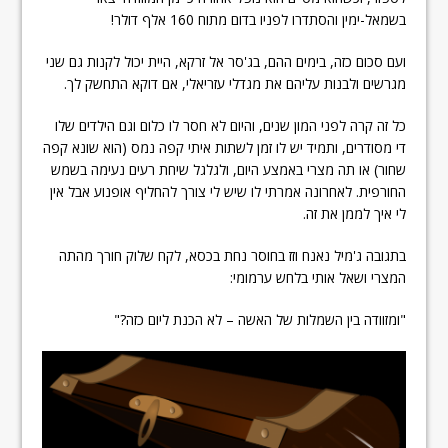
בשמאל-ימין והסתדרו לפניו בדום מתוח 160 אלף דולר!
ועם סכום כזה, בימים ההם, בג'סר אל זרקא, היית יכול לקנות גם שני
מגרשים ולבנות עליהם את מגדלי עזריאלי, אם דוקא התחשק לך.
כל זה קרה לפני המון שנים, והיום לא חסר לו כלום וגם הילדים שלו
די מסודרים, ותמיד יש לו זמן לשתות איתי קפה נמס (הוא שונא קפה
שחור) או תה מצרי באמצע היום, ולגלגל שיחת רעים נעימה בשמש
החורפית. לאחרונה אמרתי לו שיש לי צורך להחליף אופנוע אבל אין
לי איך לממן את זה.
בתגובה ג'מיל נאנח וזז בחוסר נחת בכסא, לקח שלוק חורך מהתה
המצרי ושאל אותי בלחש ערמומי:
"ומזוודה בין השמלות של האשה – לא הכנת ליום כזה?"