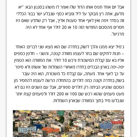
אבל יום אחד תפס אותו הדוד שלו ואמר לו משהו בסגנון הבא: "יא
מלעון, אתה רץ מבוקר עד ליל ומביא כסף שנבלע ישר בבור הכללי
וזה בסדר ויפה ואין לאף אחד טענות אליך, אבל רק שתדע שאם היו
חסרים מהסכום החודשי הזה 10 או 20 דולר אף אחד לא היה
מרגיש".
ג'מיל יצא ממנו והלך לשוק בחדרה שם הוא מצא שני דברים: האחד
– חנות לתיקים שם בחר לעצמו מזוודה קטנה, והשני – חלפן כספים
אליו בא עם קבלת המשכורת ורכש 10 דולר. את המזוודה הוא הטמין
יפה-יפה בארון הבגדים בחדרו מאחורי השמלות של אשתו ולא סיפר
על כך לאף אחד. מעתה, עם קבלת כל משכורת, הוא היה עובר
בשוק בחדרה וקונה כמה דולרים. בהתחלה הרשה לעצמו להחסיר מן
הסכום שהגיע הביתה רק דולרים ספורים, אבל עם השנים היו גם לא
מעט פעמים שהוא רכש שם 100 או 200 דולר ולפעמים קצת יותר
שנבלעו מיד בתוך המזוודה שבארון השמלות.