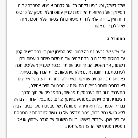
שקל לשקל, וכשרצינו לקחת הלוואה לקנות אופנוע הסתבר שלוח
הסילוקין של ההלוואות הקודמות עדיין עמוס ומלא ומעיק על כרטיס
הויזה ואין ברירה אלא לדחות סיפוקים ולהצטער שלא חסכת איזה
שקל לבן ליום אפור.
פסטורליה
על צלע של גבעה נמוכה לחופי הים התיכון שוכן לו כפר דייגים קטן.
על החולות הלבנים היורדים למים עוד מוטלות סירות מועטות ובהן
רשתות, אך מעטים הם הדייגים שנותרו בכפר שעדיין משליכים חכה
לפרנסתם. הרחובות אינם אלא סימטאות צרות הנדחקות בפיתול
כאיגואנות בין הבתים שהוקמו כאילו לפי גחמות רגע. בשל אילוצים
לא ברורים וחוסר בפיקוח הם אינם שומרים על חזית אחידה,
מתערבלים זה בזה בערבסקות פראיות, מתפרצים אל תוך הדרך
הציבורית ומסתיימים במפתיע בחיתוך צורם. כמו בסלוואדור דה בהיה
בברזיל הכפר כולו הוא זרימה מפותלת של מבנים המעורבבים זה בזה
ללא תוואי גבול ברור, גיבוב מדהים של גג נושק למרפסת שמטפסת
על בית שכן, שנדחק בייאוש ובזויות משונות אל הגדר שבחוץ או אל
הפטיו הפנימי של החצר המשותפת.