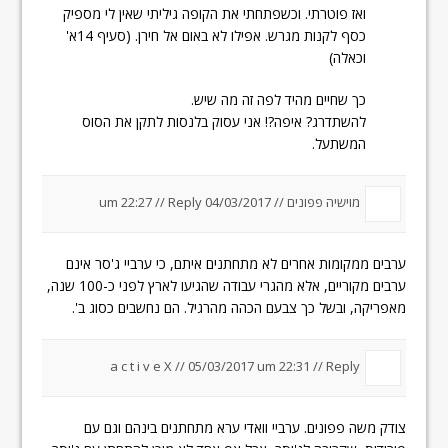
ואז פוטרתי. וכשפתחתי את הקופה גיליתי שאין לי מספיק
כסף לקנות מגרש. אפילו לא באום אל חירן. (סעיף 14א'
וכאלה)
כך שחיים מהיד לפה זה מה שיש.
להשתדרג? איפה?! אני עסוק בלנסות לתקן את הסוס
המשתעל.
מוישיה פפונים //
04/03/2017 um 22:27
Reply
//
ערבים ממקומות אחרים לא מתחתנים איתם, כי ערביי ג'סר אינם
ערבים מקוריים, אלא מהגרי עבודה שהגיעו לארץ לפני כ-100 שנה,
מאפריקה, ובשל כך צבעם הכהה מהרגיל. הם נחשבים כסוג ב'.
a c t i v e X //
05/03/2017 um 22:31
//
Reply
צודק משה פפונים. ערביי וואדי ערא מתחתנים בינהם וגם עם