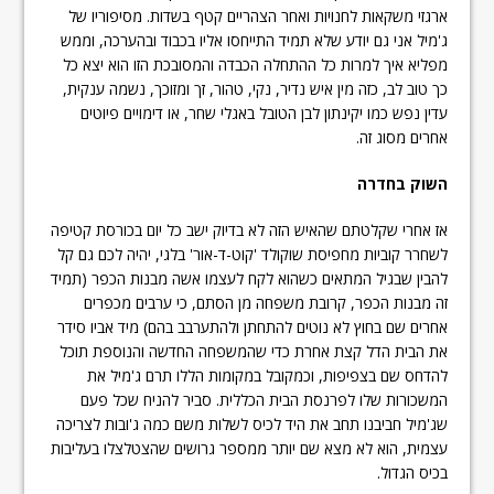
ארגזי משקאות לחנויות ואחר הצהריים קטף בשדות. מסיפוריו של
ג'מיל אני גם יודע שלא תמיד התייחסו אליו בכבוד ובהערכה, וממש
מפליא איך למרות כל ההתחלה הכבדה והמסובכת הזו הוא יצא כל
כך טוב לב, כזה מין איש נדיר, נקי, טהור, זך ומזוכך, נשמה ענקית,
עדין נפש כמו יקינתון לבן הטובל באגלי שחר, או דימויים פיוטים
אחרים מסוג זה.
השוק בחדרה
אז אחרי שקלטתם שהאיש הזה לא בדיוק ישב כל יום בכורסת קטיפה
לשחרר קוביות מחפיסת שוקולד 'קוט-ד-אור' בלגי, יהיה לכם גם קל
להבין שבגיל המתאים כשהוא לקח לעצמו אשה מבנות הכפר (תמיד
זה מבנות הכפר, קרובת משפחה מן הסתם, כי ערבים מכפרים
אחרים שם בחוץ לא נוטים להתחתן ולהתערבב בהם) מיד אביו סידר
את הבית הדל קצת אחרת כדי שהמשפחה החדשה והנוספת תוכל
להדחס שם בצפיפות, וכמקובל במקומות הללו תרם ג'מיל את
המשכורות שלו לפרנסת הבית הכללית. סביר להניח שכל פעם
שג'מיל חביבנו תחב את היד לכיס לשלות משם כמה ג'ובות לצריכה
עצמית, הוא לא מצא שם יותר ממספר גרושים שהצטלצלו בעליבות
בכיס הגדול.