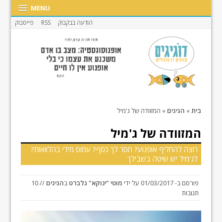
MENU
הודעה בבקבוק
RSS
פייסבוק
בית
»
הגיגים
»
המזוודה של ג'מיל
המזוודה של ג'מיל
רוצה להחליף אופנוע? חסר לך כסף? עמוס מידי בהלוואות?
לג'מיל יש שיטה בשבילך
פורסם ב-
01/03/2017
על ידי
מוטי "ינוקא" גלברט
ב
הגיגים
// 10
תגובות