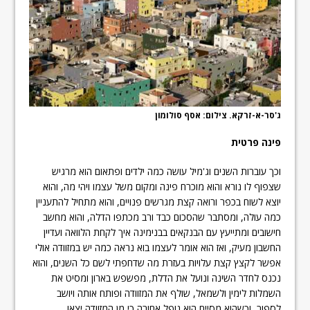
ג'סר-א-זרקא. צילום: אסף סולומון
פינה פרטית
וכך עוברות השנים וג'מיל עושה כמה ילדים ופתאום הוא מרגיש
שצפוף לו נורא והוא מוכרח פינה ומקום משל עצמו ויהי מה, והוא
יוצא לשוח בכפר ורואה קצת מגרשים פנויים, והוא מתחיל להתעניין
כמה עולה, ומסתבר שהסכום כבד ורב מכתפו הדלה, והוא מחשב
חישובים ומתייעץ עם הבנקאים בבנימינה איך לקחת הלוואה ועדיין
החשבון מעיק, ואז הוא אומר לעצמו בוא נראה כמה יש במזוודה אולי
אפשר לקצץ קצת עלויות בעזרת מה שדחפתי לשם כל השנים, והוא
נכנס לחדר השינה ונועל את הדלת, מפשפש בארון ומסיט את
השמלות לימין ולשמאל, שולף את המזוודה ופותח אותה ויושב
לספור, וכשהוא מסיים הוא נופל אחורה כי מן המזוודה יצאו