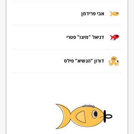
אבי פרידמן
דניאל "מיצו" פטרי
דורון "הנשיא" פילס