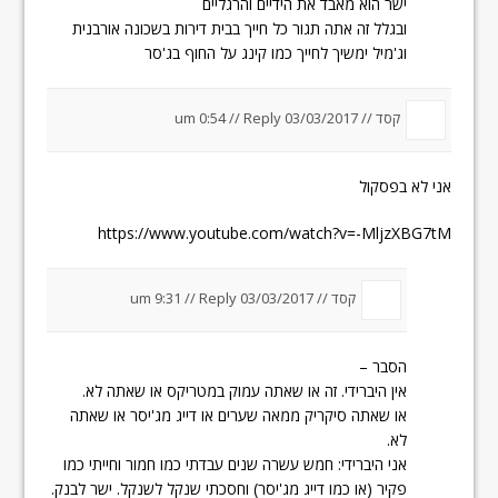
ישר הוא מאבד את הידיים והרגליים
ובגלל זה אתה תגור כל חייך בבית דירות בשכונה אורבנית
וג'מיל ימשיך לחייך כמו קינג על החוף בג'סר
קסד //
03/03/2017 um 0:54
Reply
//
אני לא בפסקול
https://www.youtube.com/watch?v=-MljzXBG7tM
קסד //
03/03/2017 um 9:31
Reply
//
הסבר –
אין היברידי. זה או שאתה עמוק במטריקס או שאתה לא.
או שאתה סיקריק ממאה שערים או דייג מג'יסר או שאתה
לא.
אני היברידי: חמש עשרה שנים עבדתי כמו חמור וחייתי כמו
פקיר (או כמו דייג מג'יסר) וחסכתי שנקל לשנקל. ישר לבנק.