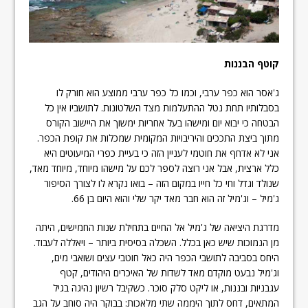
קוטף הבננות
ג'אסר הוא כפר ערבי, וכמו כל כפר ערבי ממוצע הוא חורק לו
בסבלותיו תחת נטל ההתעלמות מצד השלטונות. לתושביו אין כל
הבטחה כי יבוא יום ומישהו בעל אחריות ימשוך את היישוב הקורס
מתוך ביצת התככים והיריבויות המקומית שמכלות את קופת הכפר.
אני לא אדחף את חוטמי לעניין הזה כי בעיית כפרי המיעוטים היא
כלל ארצית, אבל אני רוצה לספר לכם על מישהו מיוחד, מיוחד מאד,
שנולד וגדל וחי כל חייו במקום הזה – בואו נקרא לו לצורך הסיפור
ג'מיל – וג'מיל זה הוא חבר מאד יקר שלי והוא היום בן 66.
מדרגת היציאה של ג'מיל אל החיים בתחילת שנות החמישים, היתה
מן הנמוכות שיש כאן בכלל. השכלה בסיסית ביותר – ויאללה לעבוד.
היחס בסביבה לתושבי הכפר היה כאל חוטבי עצים ושואבי מים,
וג'מיל נבעט מוקדם מאד לשדות של האיכרים היהודים, קטף
עגבניות ובננות, או ליקט סלק סוכר. כשקיבל רשיון נהיגה בגיל
המתאים, דחס לתוך היממה שתי מלאכות: בבוקר היה סוחב על הגב