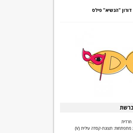
דורון "הנשיא" פילס
ברשת
 חרדית
 מתפתחות: תצוגת-קסדה עילית (V)