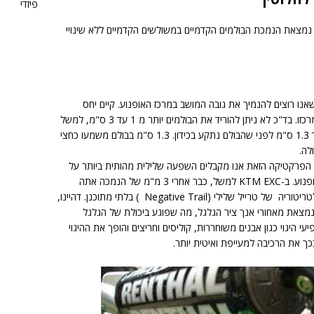
פיזדי
מצאת הנמכת הבולמים הקדמיים במשולשים הקדמיים ללא שינויי
אנו רוצים להנמיך את גובה המושב במרכז האופנוע. קיים יחס
גיאומטרי מסויים בין קדמת האופנוע למרכזו. בד"כ לא ניתן להוריד את הבולמים יותר מ 1 עד 3 ס"מ, למשל
ברוב דגמי KTM EXC אתה יכול להוריד 1.3 ס"מ לפני שהבולם נתקע בכידון. 1.3 ס"מ בבולם משמעו כחצי
לה.
הפרקטיקה הזאת אנו מקבלים השפעה שלילית מהותית ביותר על
התכונות הדינמיות של היגוי ויציבות האופנוע. ב-KTM EXC למשל, כבר אחרי 3 מ"מ של הנמכה אתה
מתחיל להכניס את גאומטריית ההיגוי לטריטוריה של טרייל שלילי (Negative Trail ) בלתי מתוכנן. דהיינו,
צאת מאחורי אנך ציר הגלגל, מה שפוגע ביכולת של הגלגל
היגוי כגון אבנים משוחררות, קוליסים וחריצים והופך את ההיגוי
בכך את הרכיבה למעייפת ואיטית יותר.