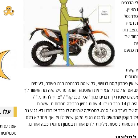
י הדברים
צויין.
"מ, סטפן פטרהנסל
ות תמיד
במצב נתון
החוד של
שאת
בין ה-185 ס"מ למעל 190 ס"מ כמעט
ו קיפח
מנוסים
: אין פתרון קסם לנושא, כל שיטה להנמכה הנה פשרה, לעיתים
ים. אם החלטת להנמיך את האופנוע ואתה מרגיש שזה מה שיעזור לך
ים שיגידו לך דברים כגון: "הכל טכניקה" / "צריך להתרגל" /
"תשים מגביהים במגף" וכו'. כשגרהם ג'ארוויס היה בן 14 כבר היו לו 4 שנות נסיון ברכיבה תחרותית, עשרות
נצחונות בליגות הטריאל לילדים בבריטניה וגובה של בערך 160 ס"מ. לטכניקה שהייתה לו כבר אז רובנו לא נגיע גם
עלו 
יאל מוקטן שמתאים למבנה הגוף הקטן שהיה לו אז ואף אחד לא חלם
אופנוענות
טכנולוגיות
לחלוטין