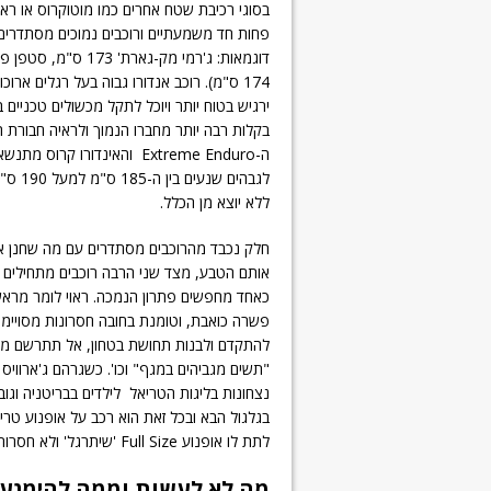
בסוגי רכיבת שטח אחרים כמו מוטוקרוס או ראל
פחות חד משמעתיים ורוכבים נמוכים מסתדרים מ
דוגמאות: ג'רמי מק-גארת' 173 ס
174 ס"מ). רוכב אנדורו גבוה בעל רגלים ארוכ
ירגיש בטוח יותר ויוכל לתקל מכשולים טכניים 
בקלות רבה יותר מחברו הנמוך ולראיה חבורת 
ה-Extreme Enduro והאינדורו קרוס מתנ
לגבהים שנעים 
ללא יוצא מן הכלל.
חלק נכבד מהרוכבים מסתדרים עם מה שחנן א
אותם הטבע, מצד שני הרבה רוכבים מתחילים ו
כאחד מחפשים פתרון הנמכה. ראוי לומר מראש
פשרה כואבת, וטומנת בחובה חסרונות מסויימ
להתקדם ולבנות תחושת בטחון, אל תתרשם מאנש
בגלגול הבא ובכל זאת הוא רכב על אופנוע טר
לתת לו אופנוע Full Size 'שיתרגל' ולא חסרות דוגמאות נוספות מליגות ילדים אחרות במגוון תחומי רכיבה אחרים.
מה לא לעשות וממה להימנע 