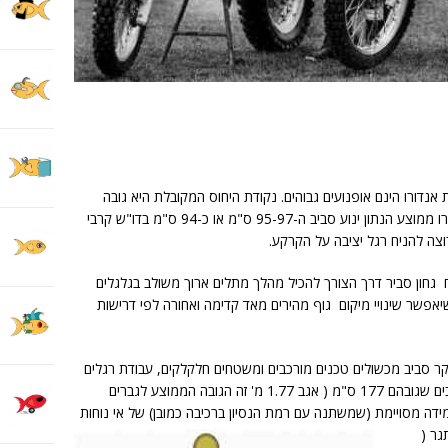
דורו הינם אופנועים גבוהים. נקודת היחוס המקובלת היא גובה
המושב בנקודה הכי נמוכה שלו, ובאופנוע אנדורו ממוצע הנתון ינוע סביב ה-95-97 ס"מ או כ-94 ס"מ בדו"ש קרבי
ח גחון סביר דרך הצורך להכיל מהלך מתלים ארוך משולב בגלגלים
שיאפשר שינויי מיקום גוף מהירים מאד קדימה ואחורה לפי דרישות
יקר סביב מכשולים טכנים מורכבים ומשטחים חלקלקים, עבודת רגלים
על הקרקע וישיבה על הכסא, אזי בהכללה רוכבים שגובהם 177 ס"מ ( אגב 1.77 מ' זה הגובה הממוצע לגברים
מרגישים בד"כ מידה מסויימת (שמשתנה עם רמת הנסיון ברכיבה כמובן) של אי נוחות
גר (