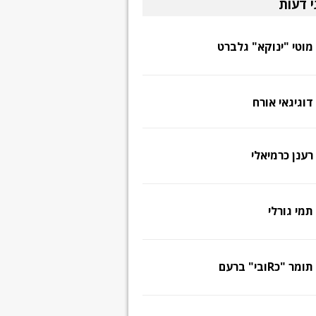
י דעות
מוטי "ינוקא" גלברט
דוגיגאי אורח
רענן כרמיאלי
תמי גורלי
תומר "כRובי" ברעם