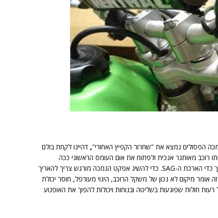
מכה הפסולים נמצא את "שחרור הקפיץ האחורי"
,
דהיינו לקחת בולם
שקל של אותו רוכב מאותגר אנכית ולפתוח את אום העומס הראשוני ככה
שהאופנוע ישקע בקלות תחת משקל הרוכב תוך כדי הארכת ה-SAG. כדי להשיג אפקט הנמכה מורגש צריך להאריך
בר לנתון הנכון. זה אומר מיקום לא נכון של משקל הרוכב, היגוי מעורפל, חוסר יכולת
 רעות חולות שפוגעות בשליטה ובנוחות ויכולות להפוך את האופנוע