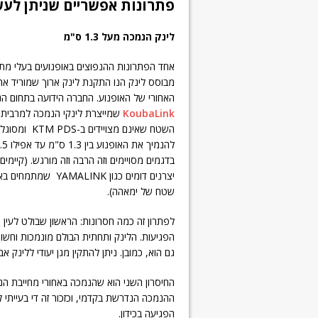
פתרונות אפשריים שניתן לעש
לינק הנמכה מעל 1.3 ס"מ
אחד הפתרונות ההנפוצים באופנועים בעלי מת
מבוסס לינק הנו התקנת לינק ארוך שמוריד א
האחורי של האופנוע. החברה הידועה בתחום הנ
KoubaLink
שמייצרת לינקי הנמכה למרבית א
השטח שאינם מצויידים ב-KTM PDS ו
בדגמים מסויימים וזה הרבה וזה מורגש. (קיימים 
יצרנים דומים כגון YAMALINK שמת
שטח של ימאהה).
לפתרון זה כמה חסרונות: הראשון שבולט לעין ה
הפגיעות. הלינק ותחתית הבולם מונמכות וחשו
גם הוא, כמובן. ניתן להתקין מגן יעודי ללינק
החיסרון השני הוא שהנמכה באחורי מחייבת הנ
ההנמכה הנדרשת בקדמי, וכזכור זה די בעייתי
הפגיעה בכידון.