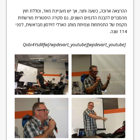
ההרצאה ארוכה, כשעה וחצי, אך יש מעניינת מאד, וכוללת חוץ
מהסברים להבנת הדגמים השונים, גם סקירה היסטורית מורשתית
מקפת של התפתחות וצמיחת מותג הארלי דוידסון מבראשית, לפני
114 שנה.
[wpdevart_youtube]Qxbi4YsdRfw[/wpdevart_youtube]