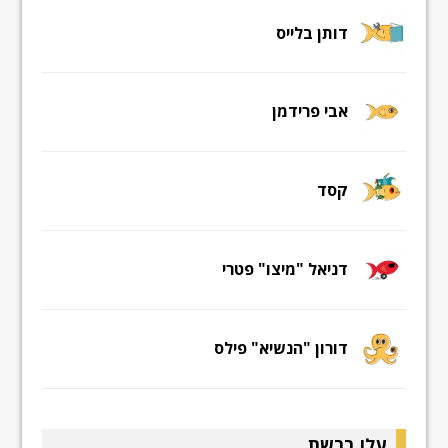
דותן בלייס
אבי פרידמן
קסד
דניאל "מיצו" פטרי
דורון "הנשיא" פילס
עלו ברשת