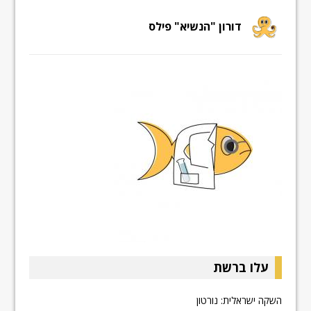
דורון "הנשיא" פילס
עלו ברשת
השקה ישראלית: נורטון