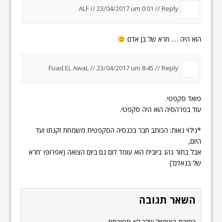
ALF //
23/04/2017 um 0:01
//
Reply
הוא היה …. חרא של בן אדם
Fuad EL AwaL
//
23/04/2017 um 8:45
//
Reply
פואד סקפטי.
עוד בפרהסיה הוא היה סקפטי.
*גילוי נאות: הכותב חבר בכנסיה הסקפטית משמחת זקנתו ועד
היום,
אבל בתור נהג ביובית הוא עומד דום גם ביום הצואה (אפרופו 'חרא
של בנאדם')
השאר תגובה
כתובת האימייל שלך לא תפורסם