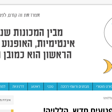
ורט מוטורי
מבחנים ורשמי רכיבה
טכני
ראינוע
דו"גיגיות
למה 
ללויה!
פנועים חדש, הללויה!