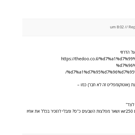
//
Rep
 הדרוזי
https://thedoo.co.il/%d7%a1%d7
%d7%96
%d7%a1%d7%95%d7%96%d7%95%
ת (אוטוקומפליט זה לא חבר) כמו –
 לצד"
אבל לכתוב שהמתחרים שלו הם wr250 ושאר מפלצות השבעים כ"ס? ומבלי להזכיר בכלל את אחיו