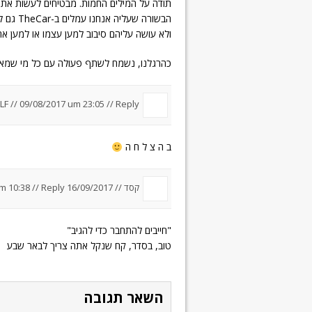
תודה על המילים החמות. מבטיחים לעשות את כל
הבשורה 
ולא עושה עליהם סיבוב למען עצמו או למען אח
כהרגלנו, נשמח לשתף פעולה עם כל מי שמאמין
LF //
09/08/2017 um 23:05
//
Reply
ב ה צ ל ח ה
קסד //
16/09/2017 um 10:38
Reply
//
"חייבים להתחבר כדי להגיב"
טוב, בסדר, קח שנקל אתה צריך לבאר שבע
השאר תגובה