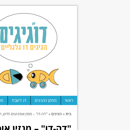
ראשי
מחסן ההגיגים
דג לשבת
ספ
בית
»
הגיגים
»
"דה-דו" – מגזין אופנועים חדש, ה
"דה-דו" – מגזין או