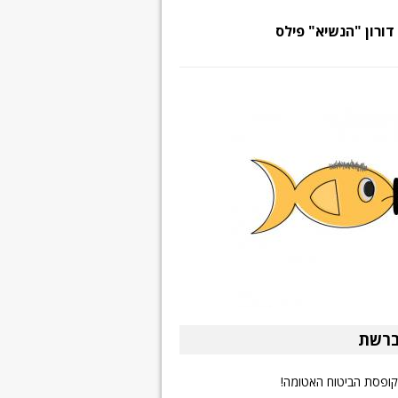
דורון "הנשיא" פילס
ברשת
ופסת הביטוח האטומה!