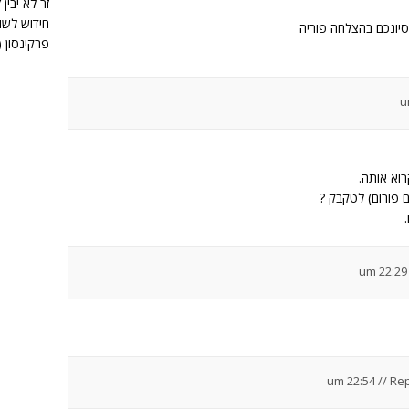
זר לא יבין 
חידוש לשונ
יונכם בהצלחה פוריה
פרקינסון (
וא אותה.
 פורום) לטקבק ?
//
Rep