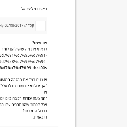
האשכנזי לישראל
קסד //
05/08/2017 um 8:02
ly
שנמשיח?
קראתי את מה שיש להם לומר על
%99%d7%91%d7%95%d7%91-
%d7%a8%d7%99%d7%96-
d7%a7%d7%99-drz400s/
אז נניח בצד את ההגהה המזעזע
"אך יכולותי קוסמות גם לבעלי"
או
"המציעה יכולות רכיבה ביום יום
הגדול הדוקטור?
נו באמת.