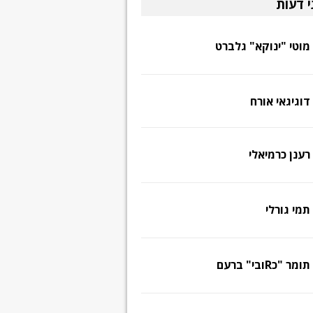
י דעות
מוטי "ינוקא" גלברט
דוגיגאי אורח
רענן כרמיאלי
תמי גורלי
תומר "כRובי" ברעם