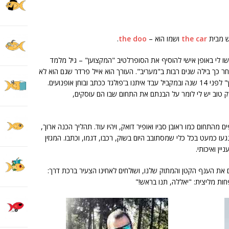
ש מבית
the car
ושמו הוא –
the doo
.
רשו לי באופן אישי להוסיף את הסופרלטיב "המקצוען" – גיל מלמד
חר כך בילה שנים רבות ב"מעריב". העורך הוא אייל פרדר שגם הוא לא
ילדון בתחום והחל את דרכו העיתונאית ב"הארץ" לפני 14 שנה ובמקביל עבד איתנו ב'פולגז' ככתב ובוחן אופנועים.
רק טוב יש לי לומר על הבנתם את התחום שבו הם עוסקים,
מהתחום כמו ראובן סביו ואופיר דואק, ויהיו עוד. תהליך הכנה ארוך,
עו כמעט בכל כלי שמסתובב היום בשוק, רכבו, דגמו, וכתבו. המגזין
ין ואיכותי.
 את הענף הקטן והמתוק שלנו, ושולחים לאחינו הצעיר ברכת דרך:
פחות מליצית: "יאללה, תנו בראש!"