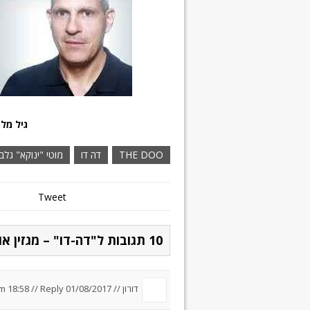
גיל מלמד 
THE DOO
דה דו
מוטי "ינוקא" גלב
Tweet
10 תגובות ל"דה-דו" – מגזין אופנועים חדש, הללויה!
דורון //
01/08/2017 um 18:58
Reply
//