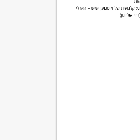
זאת
י: קלנועית של אופנוען ישיש – הארלי
דדי אולדמן)