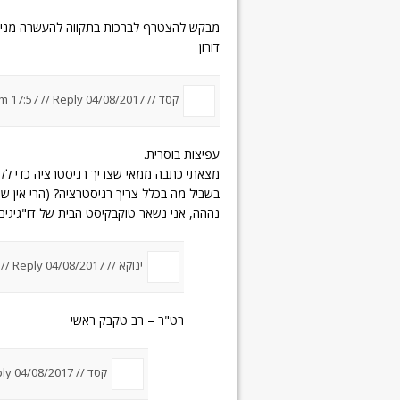
מבקש להצטרף לברכות בתקווה להעשרה מניס
דורון
קסד //
04/08/2017 um 17:57
Reply
//
עפיצות בוסרית.
מצאתי כתבה ממאי שצריך רגיסטרציה כדי לקר
בשביל מה בכלל צריך רגיסטרציה? (הרי אין שם
נההה, אני נשאר טוקבקיסט הבית של דו"גיגים.
ינוקא //
04/08/2017 um 22:29
Reply
//
רט"ר – רב טקבק ראשי
קסד //
04/08/2017 um 22:54
ly