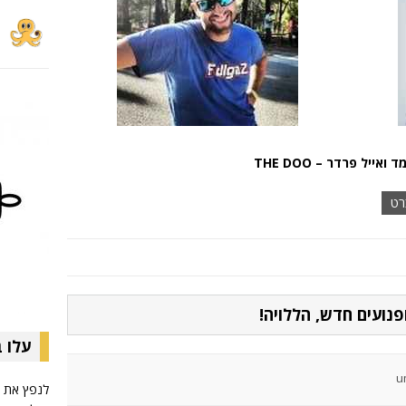
ואייל פרדר – THE DOO
רט
עלו 
לנפץ את ק