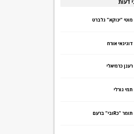
י דעות
מוטי "ינוקא" גלברט
דוגיגאי אורח
רענן כרמיאלי
תמי גורלי
תומר "כRובי" ברעם