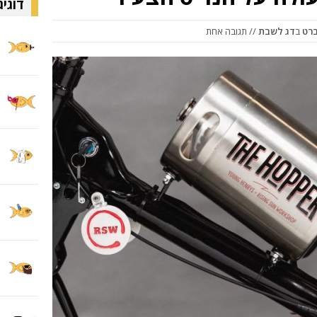
דוגיג
ברט
ב
דג לשבת
// תגובה אחת