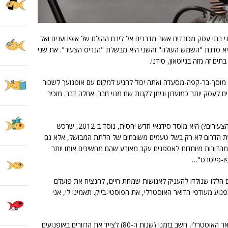
 בתי עסק מכובדים אשר מדברים אל ליבם ההולם של אופנוענים ואל
 היא סדנת "השמש העולה" והשני היא מבשלת "הנריס הצעיר". את שני
ם זה מזה בניוטאון, סידני.
מוסך-בר-קפה-מסעדה ואתה יכול להגיע למקום עם אופנועך לשכור
ים לעסק יותר כמועדון וניתן לקנות שם מנוי חבר. אחלה דבר. מזכיר
(ואולי ההנרים הצעירים?) היא מוסד סידנאי חדש יחסית, נוסד ב-2012, שרכש
שת הדרום לא רק בשל טעמים משובחים של הלתת המבושל, אלא גם
דורות מיוחדות לאספנים עקב מאורע שהם מחשיבים אותו יותר
ו-פייטרס"…
ם הללו שנולדו להעניק לאנושות שמחת חיים, להנציח את פועלם
נוע מעודפי הדואר האוסטרלי, את הפוסטי-בייק. תאמינו לי, אני
מישהו במוסד הממשלתי הנכבד המתקרא הדואר האוסטרלי, חשב בזמנו (שנות ה-80) לצייד את הדוורים באופנועים