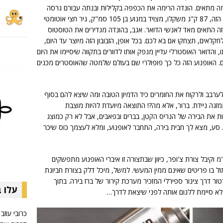
ומה מתאים. הונדה הרימה את הכפפה בקלילות ובנתה עבורם גרסה
מעט שונה של הדגם CT110. הפשפש הקטן הזה, 87 ק"ג משקלו, מצויד במנוע בן 105 סמ"ק, גיר חצי אוטומטי
ט הזה התאים מאד לאנשי הדואר. אגב, בהונדה מגדירים את הטוסטוס
קלאים, תצחקו אם בא לכם. בכל אופן, הזבובון הזה מיוצר עד היום,
ו, והדואר האוסטרלי עדיין מנפק אותו לדוורים בתקווה שיסיימו את היום
האופנוע הזה כל כך פופולרי שם בעולם שלמטה שהאוסטרים מכנים
לערבב ולרקוח את החומרים כיד הדמיון הטובה ומה שיצא להם בסוף
זגה ניידת. ברור, אלא מה?! התוצאה מיועדת להיות מוצבת
ות את הבירה של הנריס הקטן, בברים ובפאבים, אבל לא רק כמוצג
. סע, מצא לך חבית בירה, התחבר לאופנוע, ומלא לעצמך כוס שיכר
ודם כל העיצוב. הטוזטוז התארך ב-15 ס"מ וקיבל צורת צ'ופר, כיוון שבתצורה זו איברי האופנוע מתפשקים
ול בו פריטים שאינם ממין המעשי. למשל, מיכל דלק בצורת חביונת
קרבורטור דרך צינור ספירלי המזכיר מערכת קירור של ברז בירה. בתוך
עלו 
לא סיימת ללגום אותה לפני שיצאת לדרך…
כרובי עוזב