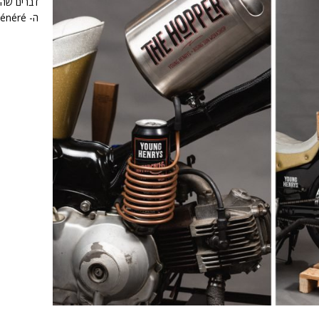
דברים שהא
ה- Ténéré ואני – הרפתקה בנחל תבור