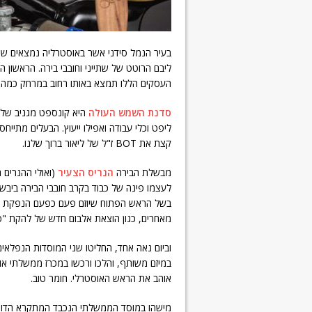
בעיר הנמל סידני אשר באוסטרליה נמצאים שני
ליבם הרוטט של שתייני וחובבי בירה. הראשון
העסקים הללו תמצא באותו רחוב במרחק כמה בתי
סדנת השמש העולה
היא קונספט מגניב של 
ליפט וכלי עבודה ואפילו ייעוץ. הבעלים מתייחס
קצת את BOT ז"ל של ליאור ברוך שלנו.
מבשלת הבירה
הנריס הצעיר
לעצמו פינה של כבוד בקרב חובבי הבירה ביב
בשל הראש הפתוח שיוזם פעם כפעם הנפקת מה
מאחרים, כגון הוצאת אלבום חדש של להקת "פ
וביום נאה אחד, החליטו שני המוסדות הנפלאי
במיזם משותף, והלכו ורכשו במכרז ממשלתי אופ
אוהב את הראש האוסטרלי. חומר טוב.