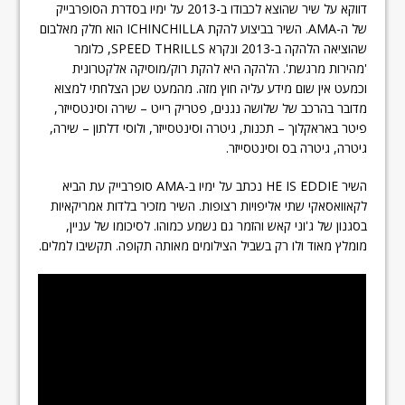
דווקא על שיר שהוצא לכבודו ב-2013 על ימיו בסדרת הסופרבייק
של ה-AMA. השיר בביצוע להקת ICHINCHILLA הוא חלק מאלבום
שהוציאה הלהקה ב-2013 ונקרא SPEED THRILLS, כלומר
'מהירות מרגשת'. הלהקה היא להקת רוק/מוסיקה אלקטרונית
וכמעט אין שום מידע עליה חוץ מזה. מהמעט שכן הצלחתי למצוא
מדובר בהרכב של שלושה נגנים, פטריק רייט – שירה וסינטסייזר,
פיטר באראקלוך – תכנות, גיטרה וסינטסייזר, ולוסי דלתון – שירה,
גיטרה, גיטרה בס וסינטסייזר.
השיר HE IS EDDIE נכתב על ימיו ב-AMA סופרבייק עת הביא
לקאוואסאקי שתי אליפויות רצופות. השיר מזכיר בלדות אמריקאיות
בסגנון של ג'וני קאש והזמר גם נשמע כמוהו. לסיכומו של עניין,
מומלץ מאוד ולו רק בשביל הצילומים מאותה תקופה. תקשיבו למלים.