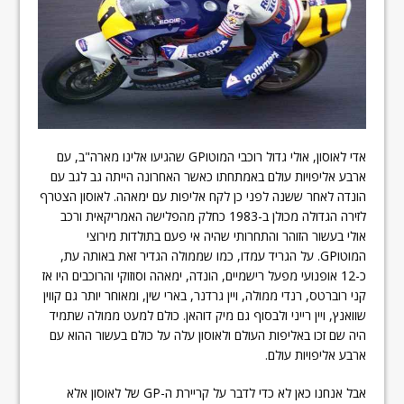
אדי לאוסון, אולי גדול רוכבי המוטוGP שהגיעו אלינו מארה"ב, עם
ארבע אליפויות עולם באמתחתו כאשר האחרונה הייתה גב לגב עם
הונדה לאחר ששנה לפני כן לקח אליפות עם ימאהה. לאוסון הצטרף
לזירה הגדולה מכולן ב-1983 כחלק מהפלישה האמריקאית ורכב
אולי בעשור הזוהר והתחרותי שהיה אי פעם בתולדות מירוצי
המוטוGP. על הגריד עמדו, כמו שממולה הגדיר זאת באותה עת,
כ-12 אופנועי מפעל רישמיים, הונדה, ימאהה וסוזוקי והרוכבים היו אז
קני רוברטס, רנדי ממולה, ויין גרדנר, בארי שין, ומאוחר יותר גם קווין
שוואנץ, ויין רייני ולבסוף גם מיק דוהאן. כולם למעט ממולה שתמיד
היה שם זכו באליפות העולם ולאוסון עלה על כולם בעשור ההוא עם
ארבע אליפויות עולם.
אבל אנחנו כאן לא כדי לדבר על קריירת ה-GP של לאוסון אלא