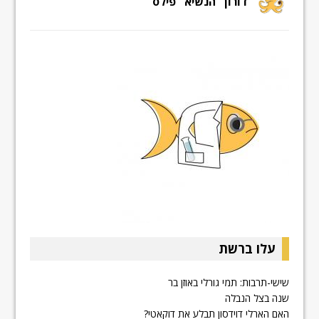
דורון "הנשיא" פילס
עלו ברשת
שישי-תרבות: תמי גורלי באוזן בר
שנה בצל הנבלה
האם הארלי דוידסון תבלע את דוקאטי?