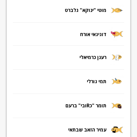
מוטי "ינוקא" גלברט
דוגיגאי אורח
רענן כרמיאלי
תמי גורלי
תומר "כRובי" ברעם
עמיר הזאב שבתאי