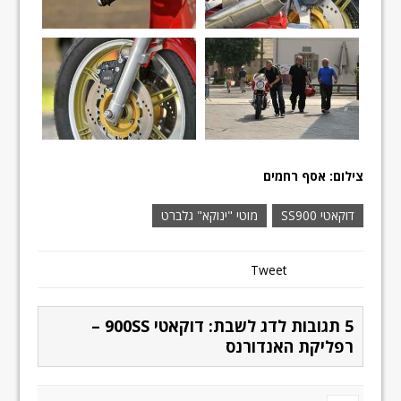
צילום: אסף רחמים
דוקאטי SS900
מוטי "ינוקא" גלברט
Tweet
5 תגובות לדג לשבת: דוקאטי 900SS –
רפליקת האנדורנס