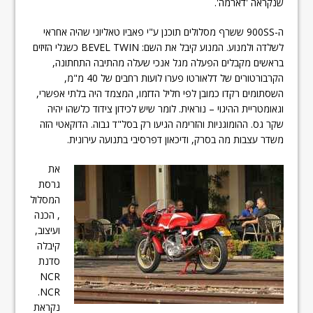
שנקראה 'דארמה'.
ה-900SS ששרף מסלולים תוכנן ע"י פאביו טאליוני שהיה אחראי
לשלדה ולמנוע. המנוע קיבל את השם: BEVEL TWIN כשגלי הזיזים
בראשים מקבלים הפעלה מגל אנכי שעלה מהתיבה התחתונה,
הקרבורטורים של דלאורטו פערו לועות רחבים של 40 מ"מ,
השסתומים רקדו כמובן לפי חליל הדזמו, המצמד היה בלתי אפשרי,
וגאומטריית ההיגוי – נוראית. לומר שיש לכידון צידוד כלשהו יהיה
שקר גס. ההומוגניות והזרימה הגיעו רק בסל"ד גבוה. הדוקאטי הזה
משדר עצבות מה בסרק, ודיכאון דפרסיבי בתנועה עירונית.
את
גרסת
המסלול
, הכנה
ועיצוב,
קיבלה
סדנת
NCR
.NCR
נקראת