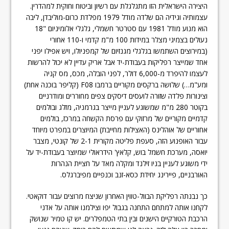
היצירה הישראלית הזו מתגלגלת עם רשיון וביטוח וחוקית למהדרין.
עצמותיה וגידיה הם שלדה מודל 1979 מפלדת כרום-מוליבדן, ליבה
הוא מנוע מודל 1981 עם סטרטר חשמלי, גלגלי אלומיניום "18
נעולים בצמיגי מצלר במידות 100 מ"מ קדמי ו-110 אחורי
(במירוצים השתמשו בגלגלי מגנזיום של קמפניולו, ויש אפילו יפני
אחד שמייצר רפליקות בעבודת-יד אבל אריק עדיין לא יכול להרשות
לעצמו להיפרד מ-6,000 דולר, לפני הובלה, מכס, מס קניה
ומע"מ…) שלושה ברקסים מקוריים ברמבו F08 (קליפר בוכנה אחת)
וצינורות פלדה שזורה לועסים דיסקים צפים מחוררים ומודרניים
בקוטר 280 מ"מ שמשוגע לעניין מייצר בגרמניה, מזלג ובולמים
קדמיים מקוריים של מרזוקי עם פרסת הקשחה במרכז, בולמים
אחוריים של אוהלינס (האצילות מחייבת) המיוצרים במפרט מיוחד
עבור האופנוע הזה, סעפת פליטה מקורית 2-1 של קונטי, מצבר
יואסה, מערכת חשמל בוש, קלאץ' הידראולי שמיוצר בעבודת-יד על
ידי משוגע לעניין בניו זילנד ומקלה מאד על חציית הנהרות
האורבניים, פיירינג יחידת כסא-זנב וכנפיים מפיברגלס.
כך נבנתה רפליקת הבוול-טווין האחרון שניצח מרוצים עבור דוקאטי.
לקחנו אותה למתחם התחנה בגבול יפו וצילמנו אותה על אדני
הרכבת הטורקיים הישנים ובין בתי הטמפלרים. יש קו טמיר שנושק