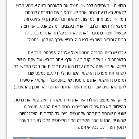
מרוצים – מעתיקים לכביש". מיצה את הדארמה ורצה אופנוע מרוץ
קלאסי. בא לנעם חצור ואמר לו: "נהפוך את הדארמה לגרסת
המרוץ". נעם מחה נמרצות: "פשע! חבל עליו. תן לי צ'אנס ואני
אמצא לך משהו כלבבך". אריק בעצבים: "מה צ'אנס… אני רוצה
עכשיו!" חצור בתגובה: "אתה לא יודע על מה אתה מדבר… לך
הביתה ותחזור כשתצא לפנסיה. תביא איתך הון קטן, ונתחיל".
עברו שנתיים והתגלה מטמון אצל אלמנה. 900SS. מכר את
הדארמה ב-17 אלף וקנה ב-17 אלף. אחר כך באו עוד שנתיים של
ליקוטי אי-ביי. שנה שלמה עבדו הוא ונעם לבנות את הכלי מחדש. רק
לשחזר את מערכת החשמל השרופה לקח לנעם כמעט שנה
(מערכת החשמל אמנם גרמנית של בוש, אבל דוקאטי לא סיפרו
להם שהחוטים יעברו בתוך השמן הרותח והחיפוי לא תוכנן בהתאם…)
אריק הוא מעצב ויש לו ראיה אמנותית משהו. מראש פסל את גרסת
ההיילווד. לא התאים לו שהפיירינג מסתיר את המנוע, מעצבים
שונאים שמסתירים להם אלמנטים יפים. כל הקלילות והאלגנטיות
שהעניקו המנוע הצר והשלדה המינימליסטית הלכו לאיבוד מעבר
למסך הפיירינג. ככה אי אפשר.