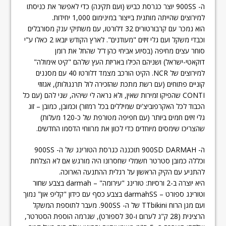
ה- 900SS יוצר כגרסת כביש (ועם תקינה) כדי לאפשר את כניסתו
למירוצים שהייתה מותנית בייצור במינימום 1,000 יחידות.
הוא נמכר עם קרבורטורים 32 דלורטו, עם משתיקי ענק מסורבלים
וכבדי משקל ועם גלי זיזים "מעודנים". לארץ הקודש יובאו 2 כאלו ע"י
סוחר עצים מחיפה (בסיוע אביחי כהן ז"ל שהחל את רומן
דוקאטי-ישראל) ושניהם הכילו באריזת העץ שלהם "קיט אימולה"
למירוצים של NCR. הקיט הורכב מצמד דלורטו 40 עם מסננים
קוניים פתוחים (עם רשת מתכת שהזכירה לול תרנגולות), אגזוזי
CONTI שהפיקו זמירות שאין, ולא נראה לי שיהיה, שני להם (עם כל
הכבוד לכל האקרפוביצ'ים שמיללים בכל רמזור) וכמובן, כמובן – זוג
גלי זיזים חמים ביותר (עם חפיפה מטורפת של כ-120 מעלות)
שהצריכו שימסים מיוחדים כדי לכוון את מרווחי הדסמו החדשים.
ה- 900SD DARMAH תוכננה כגרסת הטורינג של ה- 900SS
וכללה כמובן סטרטר חשמלי שחסרונו היה מורגש אם לא הצלחת
להתניע עם הקיק הראשון על רגלית ההתנעה הארוכה.
היא יוצרה ב-2 ורסיות: טורינג "עירומה" – darmah בצבע שחור
וטורינג ספורט – darmahSS בצבע כסף עם כידון "קליפ און" נמוך
ועם מגן הרוח TTbikini של ה- 900SS. מעבר לתוספת המשקל
הרצינית (28 ק"ג לערום ו-30 לספורט), שגרמה הוספת הסטרטר,