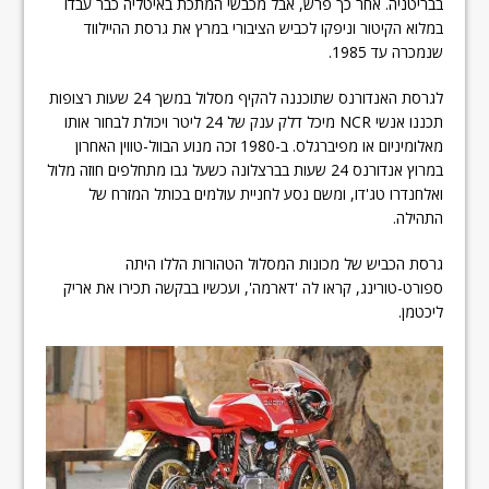
בבריטניה. אחר כך פרש, אבל מכבשי המתכת באיטליה כבר עבדו
במלוא הקיטור וניפקו לכביש הציבורי במרץ את גרסת ההיילווד
שנמכרה עד 1985.
לגרסת האנדורנס שתוכננה להקיף מסלול במשך 24 שעות רצופות
תכננו אנשי NCR מיכל דלק ענק של 24 ליטר ויכולת לבחור אותו
מאלומיניום או מפיברגלס. ב-1980 זכה מנוע הבוול-טווין האחרון
במרוץ אנדורנס 24 שעות בברצלונה כשעל גבו מתחלפים חוזה מלול
ואלחנדרו טג'דו, ומשם נסע לחניית עולמים בכותל המזרח של
התהילה.
גרסת הכביש של מכונות המסלול הטהורות הללו היתה
ספורט-טורינג, קראו לה 'דארמה', ועכשיו בבקשה תכירו את אריק
ליכטמן.