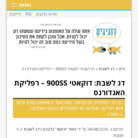
MENU
הודעה בבקבוק
RSS
פייסבוק
בית
»
דג לשבת
»
דג לשבת: דוקאטי 900SS – רפליקת האנדורנס
דג לשבת: דוקאטי 900SS – רפליקת
האנדורנס
הגרסה המיוחדת הזו נקראת: NCR ENDURANCE RACING
והיא רפליקה שעלתה על המסלולים בפעם האחרונה
ב-1980
פורסם ב-
26/08/2016
על ידי
מוטי "ינוקא" גלברט
ב
דג לשבת
// 5
תגובות