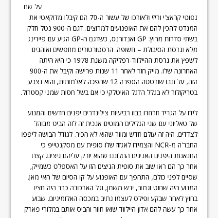
על שם
נפוטי קראצ'י וריזי ולאורכו של עשור ה-70 הם קיבלו מדוקאטי את
המנדט להכין להם את האופנועים למרוצים. דגם ה-900 נטל חלק
בשתי סדרות מרוץ: GP ואנדורנס, כשדגם ה-GP הגיע עם פיירינג
מלא וגרסת הסיבולת – חשופה. הרסטורטורים מחפשים ואוהבים
לשפץ את גרסת ההיילווד-רפליקה משנת 1978 כי היא היתה
האחרונה שלו. מייק חזר לאחר 11 שנות פרישה וקיבל את ה-900
הזה, על זנבו שורטטה הספרה 12 שהפכה לאלמותית, והוא נצבע
בטריקולור לא בגלל הדגל האיטלקי כי אם בשל חסות שמני קסטרול.
לידו על הגריד חרחרו בבוז רביעיות צילינדרים יפנים חדשים והמנוע
של טאליוני עם שני הגלילים המוטים אנכית זה לזה הביט מבוהל
לצדדים. היה זה עולם חדש ומוזר שהוא לא הכיר. לגודל הבושה ליפפו
החבר'ה מ-NCR והצמידו לאגזוז שלו סופית עם מסקנטייפ כי
החנאנות היפנים האנינים התלוננו שהוא יורק עליהם גיצים. קצת
אחר כך הם ראו שוב את סופית הגיצים הזו על האספלט כשמייק,
שסיים לפני כולם, התהפך עם האופנוע על קו הסיום של האי מאן.
המנוע היה שחוט וגמור, יבש משמן, וגל הארכובה כבר היה חציו
בחוץ לאחר שבקע ופילס לעצמו נתיב במכסה האלומיניום. שבוע
אחר כך עשה להם אדון היילווד שואו חוזר והביס אותם במלורי פארק