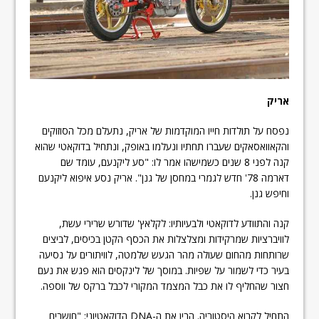
אריק
נפסח על תולדות חייו המוקדמות של אריק, נתעלם מכל הסוזוקים
והקאוואסאקים שעברו תחתיו ונעלמו באופק, ונתחיל בדוקאטי שהוא
קנה לפני 8 שנים כשמישהו אמר לו: "סע ליקנעם, עומד שם
דארמה 78' חדש לגמרי במחסן של גנן". אריק נסע איפוא ליקנעם
וחיפש גנן.
קנה והתוודע לדוקאטי ולבעיותיו: לקלאץ' שדורש שרירי עשת,
לוויברציות שמרקידות ומצלצלות את הכסף הקטן בכיסים, לביצים
שרותחות מהחום שעולה מהר הגעש שלמטה, לוויתורים על נסיעה
בעיר כדי לשמור על שפיות. במוסך של לינקסים הוא פגש את נעם
חצור שהחליף לו את כבל המצמד המקורי לכבל ברקס של ווספה.
התחיל לקרוא היסטוריה. הבין את ה-DNA הדוקאטיוני: "חושבים