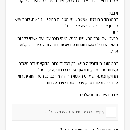
שלדתו הוארכה ב- 5 ס"מ משמעותיים וההיגוי שלה היה כשל קטר.
ולגבי:
"המצמד היה בלתי אפשרי, וגאומטריית ההיגוי – נוראית. לומר שיש
לכידון צידוד כלשהו יהיה שקר גס."
די!!
כבעליו של אחד מהשניים הנ"ל, הייתי רוכב עליו עם אשתי לקניות
בשוק הכרמל כשאנו חוזרים עם שקיות בידיה ומשני צידי ה"קליפ
און"..
"ההומוגניות והזרימה הגיעו רק בסל"ד גבוה. הדוקאטי הזה משדר
עצבות מה בסרק, ודיכאון דפרסיבי בתנועה עירונית".
מדוייק! ובתנאי ש"קיט האימולה" היה מורכב. בגירסה החוקית הוא
עבד יפה מאוד בסרק אבל באמת שידר עצבות..
שבת נעימה ונוסטאלגית
alf //
27/08/2016 um 13:33
//
Reply
ורק אני שואל : מי יודע איפה השני.. ?