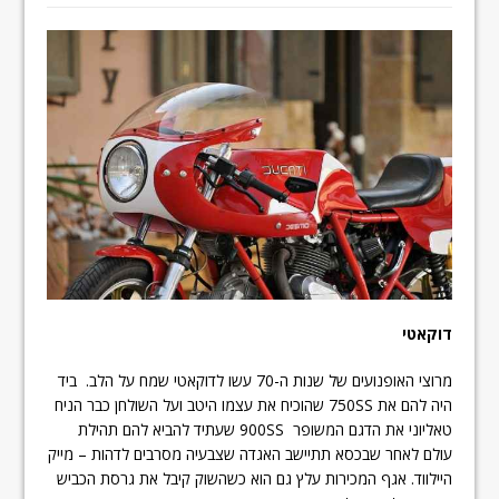
דוקאטי
מרוצי האופנועים של שנות ה-70 עשו לדוקאטי שמח על הלב. ביד
היה להם את 750SS שהוכיח את עצמו היטב ועל השולחן כבר הניח
טאליוני את הדגם המשופר 900SS שעתיד להביא להם תהילת
עולם לאחר שבכסא תתיישב האגדה שצבעיה מסרבים לדהות – מייק
היילווד. אגף המכירות עלץ גם הוא כשהשוק קיבל את גרסת הכביש