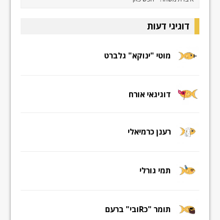
דוגיגי דעות
מוטי "ינוקא" גלברט
דוגיגאי אורח
רענן כרמיאלי
תמי גורלי
תומר "כRובי" ברעם