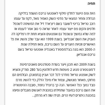
תחיה
היות ופס הייצור לחלקי חילוף לאופנועי גריבס הושמד בדליקה
הגדולה ומחיר המצאי על מדפי השוק האמיר מאד, לקח על עצמו
רוכב טריאל בריטי לשעבר בשם ריצ'ארד דיל את המשימה לשכפל
חלפים והקים פס ייצור עצמי. לאחר שראה כי טוב אמר לעצמו אז
למה שלא נמשיך ונשכפל גם אופנועים והוציא תחת ידו רפליקה לה
העניק את השם 'אנגליאן'. בשנת 1999 הוא עבר שלב והשיג את כל
האישורים וזכויות היוצרים על השם גריבס, ומאז תחילת שנות
ה-2000 הוא בונה בצ'למספורד באנגליה אופנועי טריאל בשם
גריבס-אנגליאן.
בשנת 2009 הוא תכנן וייצר בעזרת סטודנטים מאוניברסיטת
ד'מונטפורט מנוע 2 פעימות חדש לחלוטין בעל 280 סמ"ק והוציא
לשוק אופנוע טריאל מודרני לכל דבר ועניין (בתמונה). הבולמים הם
מרזוקי, מאחור מונושוק, וצמוד אליו מיכל הדלק כדי להשיג מרכז
כובד נמוך ככל האפשר. הנה כך ברונדל נחמד, סובבה ההיסטוריה
את השם גריבס במעגל שתחילתו במכונית לאנשים מוגבלים וסיומו
במכונת ניתורים לעיזי הרים. תגידו שזה לא מרתק…