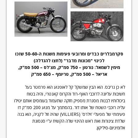
סקרמבלרים כבדים ומרובעי פעימות משנות ה-50-60 שזכו
לכינוי "מכונות מדבר" (לחצו להגדלה)
מימין לשמאל: נורטון – 750 סמ"ק, מצ'לס – 500 סמ"ק,
אריאל – 500 סמ"ק, טריומף – 650 סמ"ק
לא כן גריבס. הוא הבין שמשקל קל לאופנוע הוא פרמטר בעל
חשיבות עליונה לרוכבי האוף-רוד והקרוס קאנטרי, והיה בטוח
ביכולותיו לבנות מסגרת מספיק חזקה שתעמוד בעומסים אותם יטילו
עליה רוכבי השטח של אותו דור. בהסתמך על מנוע 200 סמ"ק דו
פעימתי של מפעלי 'וילרס' (VILLIERS) שהיה זול לקניה, הוא בנה
שלדת צינורות ואת ראש ההיגוי שלה הקשיח ע"י סגסוגת
אלומיניום-סיליקון.