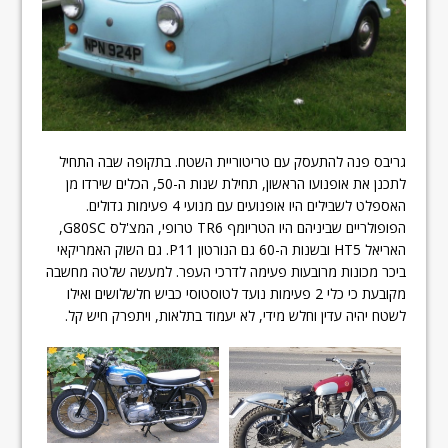
גריבס פנה להתעסק עם טריטוריית השטח. בתקופה שבה התחיל
לתכנן את אופנועו הראשון, תחילת שנות ה-50, הכלים שירדו מן
האספלט לשבילים היו אופנועים עם מנועי 4 פעימות גדולים.
הפופולריים שביניהם היו הטריומף TR6 טרופי, המצ'לס G80SC,
האריאל HT5 ובשנות ה-60 גם הנורטון P11. גם השוק האמריקאי
ביכר מכונות מרובעות פעימה לדרכי העפר. למעשה שלטה מחשבה
מקובעת כי כלי 2 פעימות נועד לטוסטוסי כביש חלשלושים ואילו
לשטח יהיה עדין וחלש מידי, לא יעמוד בתלאות, ויתפרק חיש קל.