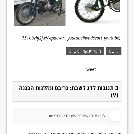
[wpdevart_youtube]751b9zhj2fw[/wpdevart_youtube]
גריבס
מוטי "ינוקא" גלברט
Tweet
3 תגובות לדג לשבת: גריבס ומזלגות הבננה
(V)
פלג //
20/09/2018 um 9:08
Reply
//