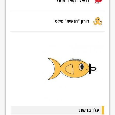
דניאל "מיצו" פטרי
דורון "הנשיא" פילס
עלו ברשת