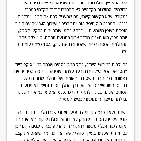
אבל המאפיין הבולט והמיוחד ברוב האופנועים שייצר גריבס היו
הבולמים. המזלגות הקדמיים לא התחברו לגלגל הקדמי במרכזו
כמקובל, אלא בקישור קשתי, מה שהעניק להם את הכינוי "מזלגות
בננה". המבנה הזה טיפל טוב יותר בריכוך ושיכוך הזעזועים עם חיכוך
מופחת באופן משמעותי – דבר שבולמי אותם ימים התקשו לספק,
ויותר מכך, הוא העניק מהלך ארוך בתנועת הבולם, כ-4 ס"מ יותר
מהבולמים הסטנדרטיים שהסתובבו אז בשוק, 10.5 ס"מ לעומת 6
ס"מ.
ההצלחות במירוצי השדה, כולל המפורסמים שבהם כמו "סיקס דייז"
ו"הטריאל הסקוטי", דיברה בעד עצמה. אופנועי גריבס קטפו פרסים
ונצחונות בכל תחרות שטח בינלאומית של תחילת שנות ה-50.
'גריבס מוטורסייקלס' עלו על דרך המלך, ופיתחו וייצרו אופנועים
מסוגים שונים, ובניגוד לתחילת דרכו נכנס המפעל במהלך השנים
גם לתחום ייצור אופנועים לכביש ולמסלול.
בשנת 1976 פרצה שריפה במפעל ואחרי שכבו הלהבות ונותרו רק
אודים עשנים, הסתבר שהנזק עצום ומעל יכולת שיקום ולא היתה לו
תקומה עוד. אבל למעשה ההתדרדרות החלה כבר 6 שנים קודם לכן
עם חדירת היפנים ובעיקר סוזוקי לשוק האירופי, מה שהאט את קצב
המכירות מאד, ובעיקר – מכונית הנכים – האינבקאר – לא עמדה