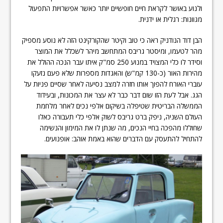
ולנוע באושר לקראת חיים חופשיים יותר כאשר אפשרויות התפעול
מגוונות: רגלית או ידנית.
הבן דוד הנודניק ראה כי טוב וקיטר שהקורקינט הזה לא נוסע מספיק
מהר לטעמו, ומיסטר גריבס המתחשב מיהר לשכלל את המוצר
וסידר לו כלי המצויד במנוע 250 סמ"ק איתו עבר הנכה ההולל את
מהירות האור (כ-130 קמ"ש) והאגדות מספרות שלא פעם נזעקו
עוברי האורח להפוך אותו חזרה למצב נסיעה לאחר שסיים פניות על
הגג. אבל לעת הזו שום דבר כבר לא עצר את המכונות, ובעידוד
הממשלה הבריטית שטיפלה בשיקום אלפי נכים לאחר מלחמת
העולם השניה, ניפק ברט גריבס לשוק אלפי כלי תעבורה כאלו
שחוללו מהפכה בחיי הנכים, מה שנתן לו את המימון והנשימה
להתחיל להתעסק עם הדברים שהוא באמת אוהב: אופנועים.