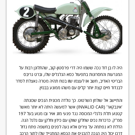
היה לו בן דוד נכה ששמו היה דרי פרסטון-קוב, שהתלונן רבות על
המגרעות והחסרונות בתפעול כסא הגלגלים שלו, וברט גריבס
הבריטי האדיב, חשב אז לעצמו שזו בטח תהיה מטרה נאצלת לסדר
לבנדוד חיים קצת יותר קלים עם משהו ממונע בבנזין.
והתיישב אל שולחן השרטוט. כך נולדה מכונית הנכים שכונתה
'אינבקאר' (INVALID CAR) אשר למעשה היתה לא יותר מאשר
קטנוע תלת גלגלי המכוסה נגד פגעי מזג אויר ובו מנוע בעל 197
סמ"ק. כרכרות נכים שחלקן שווקו עם כידון וחלקן עם גלגל הגה.
הדלת לא נפתחה על צירים אלא נעה לפנים בחשפה פתח גדול
דרכו יכול היה הנכה להכניס את הכסא המתנייד שלו לתוך הרכב