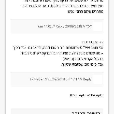
מדהים איך לא שמענו על זה קודם.אף פעם לא הבנתי למה
משתמשים במזלגות בננה על מוטוקרוסים עם עגלת צד ועוד
מתחרים איתם החולי נפש.
קסד //
20/09/2018 um 14:02
Reply
//
לא מבין בבננות.
אני חושב אאל"ט שלווספות היה משהו דומה, ולקאב גם. אבל הפוך
– מה שגורם בעת לחיצת פאניקה על הברקס לפרונט לעלות
ולגלגל הקדמי לנתר. (מניסיון)
אבל סיכוי טוב שכתבתי שטויות.
Fxr4ever //
25/09/2018 um 17:17
//
Reply
ינוקא אח יא ינוקא..תענוג
השאר תגובה