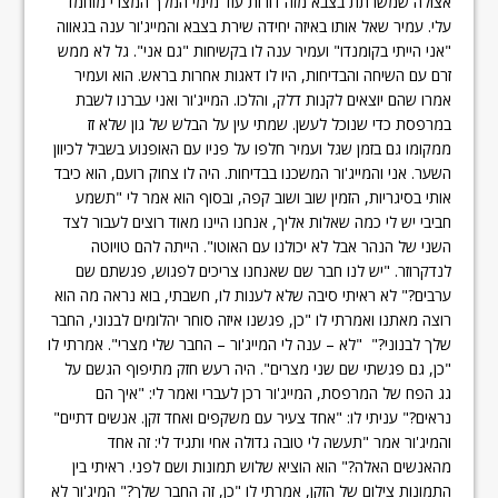
אצולה שמשרתת בצבא מזה דורות עוד מימי המלך המצרי מוחמד
עלי. עמיר שאל אותו באיזה יחידה שירת בצבא והמייג'ור ענה בגאווה
"אני הייתי בקומנדו" ועמיר ענה לו בקשיחות "גם אני". גל לא ממש
זרם עם השיחה והבדיחות, היו לו דאגות אחרות בראש. הוא ועמיר
אמרו שהם יוצאים לקנות דלק, והלכו. המייג'ור ואני עברנו לשבת
במרפסת כדי שנוכל לעשן. שמתי עין על הבלש של גון שלא זז
ממקומו גם בזמן שגל ועמיר חלפו על פניו עם האופנוע בשביל לכיוון
השער. אני והמייג'ור המשכנו בבדיחות. היה לו צחוק רועם, הוא כיבד
אותי בסיגריות, הזמין שוב ושוב קפה, ובסוף הוא אמר לי "תשמע
חביבי יש לי כמה שאלות אליך, אנחנו היינו מאוד רוצים לעבור לצד
השני של הנהר אבל לא יכולנו עם האוטו". הייתה להם טויוטה
לנדקרוזר. "יש לנו חבר שם שאנחנו צריכים לפגוש, פגשתם שם
ערבים?" לא ראיתי סיבה שלא לענות לו, חשבתי, בוא נראה מה הוא
רוצה מאתנו ואמרתי לו "כן, פגשנו איזה סוחר יהלומים לבנוני, החבר
שלך לבנוני?" "לא – ענה לי המייג'ור – החבר שלי מצרי". אמרתי לו
"כן, גם פגשתי שם שני מצרים". היה רעש חזק מתיפוף הגשם על
גג הפח של המרפסת, המייג'ור רכן לעברי ואמר לי: "איך הם
נראים?" עניתי לו: "אחד צעיר עם משקפים ואחד זקן. אנשים דתיים"
והמיג'ור אמר "תעשה לי טובה גדולה אחי ותגיד לי: זה אחד
מהאנשים האלה?" הוא הוציא שלוש תמונות ושם לפני. ראיתי בין
התמונות צילום של הזקן, אמרתי לו "כן, זה החבר שלך?" המיג'ור לא