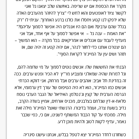
מקרר את הכספת אם יש שריפה. באיזשהו שלב יצאנו גל ואני
לקשור ציוד לאופנועים והוא לחש לי "צריך להיזהר מהערבים האלה
שלא ידפקו לנו קטע ויחסלו את כולנו ברגע האחרון". עניתי לו "רק
בגלל שהם ערבים? ואם הם היו אנגלים היה אפשר לסמוך עליהם?"
"את האמת – ענה גל – אי אפשר לסמוך על אף אחד, אבל אני
מעדיף לעבוד עם אנגלים או אמריקאים. בכל מקרה – הוא המשיך –
הם יצטרכו אותנו כדי לחזור לנהר, אם יהיה קטע זה יהיה שם, אז
תזהר ושים עין על המייג'ור לקראת הסוף".
הבנתי את החששות שלו. אנשים נוטים לסמוך על מי שדומה להם,
וגל למרות שהיה שמאלני ומצביע מר"ץ לא הכיר ופגש ערבים. ככה
זה במדינת תל אביב: אוהבים ערבים אבל מרחוק. אני דווקא הכרתי
אנשים כמו המייג'ור, הוא לא היה הטיפוס של עורך דין ערמומי, אלא
הגרסה הערבית של קצין וג'נטלמן. האידיאל של הגבר הערבי נוסח
סלאח-א-דין שנלחם בצלבנים, מכניס אורחים, אמיץ בשדה הקרב,
נדיב בשעת צרה, ועומד בדיבורו. הרגשתי שאצל המייג'ור מילה זאת
מילה. סמכתי על קוד הכבוד המשותף לשנינו, אם כי, כפי שכבר
נאמר, עדיף לקוות לטוב ולהיות מוכן לרע.
כשחזרנו לחדר המייג'ור יצא לטפל בבלש, אנחנו עישנו סיגריה