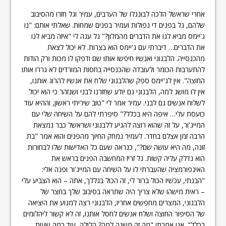
אחרי שראשל הלכה לבונגלו של הערבים, עמיר וגל חזרו מהסיבוב
שלהם, גל בפנים די נפולות ועמיר בפנים שמחות. שאלתי אותם: "נו
ג'יימס מביא לנו את הדברים מהמלון?" גל ענה לי "איזה מביא לנו
את הדברים… דיברתי עם ג'יימס הוא בצרות. לא יכול לצאת
מהכנסייה. הלבנוני ואנשיו חיפשו אותו שם ודפקו לו מכות ורק הודות
להתערבות הכומר ולעובדה שהכנסייה בחסות המורדים לא גררו אותו
החוצה". אין לג'יימס ספק שהלבנוני שלח את אנשיו להרוג אותנו,
אין לו מושג למה, הלבנוני גם יודע שחזרנו לבני ושנזהר כי הוא יכול
לשלוח אנשים גם לבני. עמיר אמר לי "טוב שיריתי ראשון, וההיא עוד
כועסת עלי… איפה היא בכלל?" סיפרתי להם על השיחה שלי עם
המייג'ור, על זה שהוא רוצה להגיע ללבנוני ושראשל כבר נמצאת
הרבה זמן אצלם בחדר. לעמיר נמחק החיוך מהפנים והוא אמר "בת
זונה, מה היא עושה שם?", כנראה שעם כל האדישות שלו לבחורות
הוא נדלק עליה קשות. גל זריז המחשבה הפנים בראש את
האינפורמציה שהעברתי לו על השיחה עם המייג'ור ופנה אלי:
"הבנתי, עכשיו הכול ברור לי, זה הכול בגללך, אתה – הוא הצביע עלי
– ראית מישהו שלא צריך היה שתראה בסיבוב שלך בחצר של
הלבנוני, המצרים מחפשים אחריו, הלבנוני רצה למנוע את היציאה
של הסיפור החוצה ושלח אנשים לחסל אותנו, זה לא קשור ליהלומים
בכלל". אני אמרתי "מה זה משנה למה? הלילה, עוד כמה שעות,