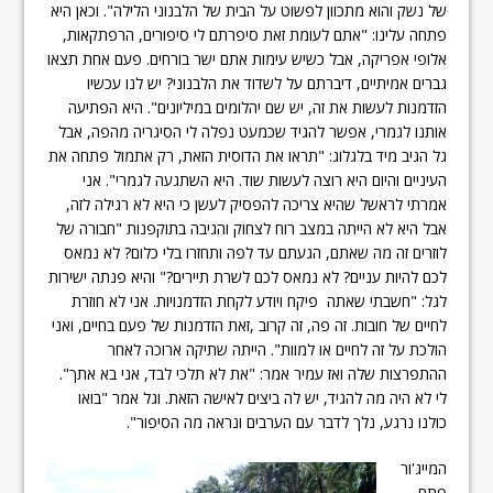
של נשק והוא מתכוון לפשוט על הבית של הלבנוני הלילה". וכאן היא
פתחה עלינו: "אתם לעומת זאת סיפרתם לי סיפורים, הרפתקאות,
אלופי אפריקה, אבל כשיש עימות אתם ישר בורחים. פעם אחת תצאו
גברים אמיתיים, דיברתם על לשדוד את הלבנוני? יש לנו עכשיו
הזדמנות לעשות את זה, יש שם יהלומים במיליונים". היא הפתיעה
אותנו לגמרי, אפשר להגיד שכמעט נפלה לי הסיגריה מהפה, אבל
גל הגיב מיד בלגלוג: "תראו את הדוסית הזאת, רק אתמול פתחה את
העיניים והיום היא רוצה לעשות שוד. היא השתגעה לגמרי". אני
אמרתי לראשל שהיא צריכה להפסיק לעשן כי היא לא רגילה לזה,
אבל היא לא הייתה במצב רוח לצחוק והגיבה בתוקפנות "חבורה של
לוזרים זה מה שאתם, הגעתם עד לפה ותחזרו בלי כלום? לא נמאס
לכם להיות עניים? לא נמאס לכם לשרת תיירים?" והיא פנתה ישירות
לגל: "חשבתי שאתה פיקח ויודע לקחת הזדמנויות. אני לא חוזרת
לחיים של חובות. זה פה, זה קרוב ,זאת הזדמנות של פעם בחיים, ואני
הולכת על זה לחיים או למוות". הייתה שתיקה ארוכה לאחר
ההתפרצות שלה ואז עמיר אמר: "את לא תלכי לבד, אני בא אתך".
לי לא היה מה להגיד, יש לה ביצים לאישה הזאת. וגל אמר "בואו
כולנו נרגע, נלך לדבר עם הערבים ונראה מה הסיפור".
המייג'ור
פתח