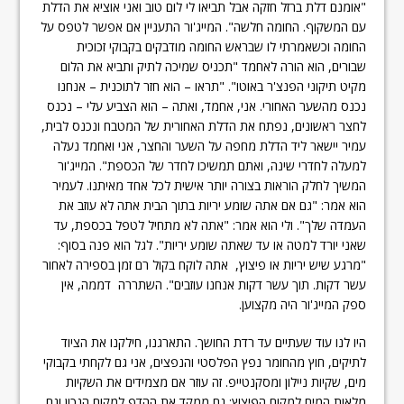
"אומנם דלת ברזל חזקה אבל תביאו לי לום טוב ואני אוציא את הדלת
עם המשקוף. החומה חלשה". המייג'ור התעניין אם אפשר לטפס על
החומה וכשאמרתי לו שבראש החומה מודבקים בקבוקי זכוכית
שבורים, הוא הורה לאחמד "תכניס שמיכה לתיק ותביא את הלום
מקיט תיקוני הפנצ'ר באוטו". "תראו – הוא חזר לתוכנית – אנחנו
נכנס מהשער האחורי. אני, אחמד, ואתה – הוא הצביע עלי – נכנס
לחצר ראשונים, נפתח את הדלת האחורית של המטבח ונכנס לבית,
עמיר יישאר ליד הדלת מחפה על השער והחצר, אני ואחמד נעלה
למעלה לחדרי שינה, ואתם תמשיכו לחדר של הכספת". המייג'ור
המשיך לחלק הוראות בצורה יותר אישית לכל אחד מאיתנו. לעמיר
הוא אמר: "גם אם אתה שומע יריות בתוך הבית אתה לא עוזב את
העמדה שלך". ולי הוא אמר: "אתה לא מתחיל לטפל בכספת, עד
שאני יורד למטה או עד שאתה שומע יריות". לגל הוא פנה בסוף:
"מרגע שיש יריות או פיצוץ, אתה לוקח בקול רם זמן בספירה לאחור
עשר דקות. תוך עשר דקות אנחנו עוזבים". השתררה דממה, אין
ספק המייג'ור היה מקצוען.
היו לנו עוד שעתיים עד רדת החושך. התארגנו, חילקנו את הציוד
לתיקים, חוץ מהחומר נפץ הפלסטי והנפצים, אני גם לקחתי בקבוקי
מים, שקיות ניילון ומסקנטייפ. זה עוזר אם מצמידים את השקיות
מלאות המים למקום הפיצוץ: גם ממקד את ההדף למקום הנכון וגם