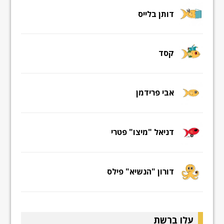
דותן בלייס
קסד
אבי פרידמן
דניאל "מיצו" פטרי
דורון "הנשיא" פילס
עלו ברשת