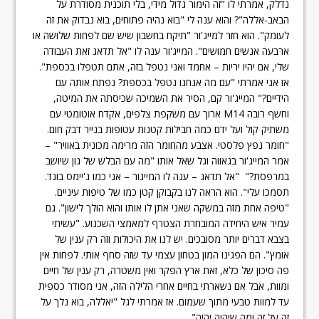
נדלק, אמרתי לו "זה הימור גדול מידי, בלי תוכנית מסודרת על
הבאב-אללה"? והוא ענה לי "בוא נהיה פתוחים, בוא נבדוק את זה
לעומק". הוא חזר למייג'ור "תיקח בחשבון שיש שם לפחות שלושה או
ארבעה אנשים חמושים". המייג'ור ענה לו "אל תדאג זאת העבודה
שלי, אם יהיו יריות – אחמד ואני נטפל בזה, אתם תטפלו בכספת".
אז אני אמרתי "עם מה אנחנו נטפל בכספת? נפתח אותה עם
הידיים?" המייג'ור קם, הסיר את השמיכה שכיסתה את המיטה,
וחשף רובה M14 ארוך עם משקפת צלפים, אקדח אוטומטי עם
משתיק קול ועל ידם כמה חבילות קטנות עטופות בנייר דבק חום.
"חומר נפץ פלסטי. אצבע מהחומר הזה מרימה מכונית באוויר" –
אמר המייג'ור בגאווה וגל שאל אותו "מה עם הבלש של גון שיושב
במרפסת?" "אל תדאג – ענה לו המייגור – אני כמו ג'יימס בונד.
תסמכו עלי". הוא הראה לנו בקבוקן קטן כמו של טיפות עיניים.
"טיפה אחת מזה במשקה שאני אתן לו אותו והוא הולך לישון". גם
עמיר איש היחידה המובחרת הצטרף למאמצי השכנוע. "עשיתי
בצבא דברים יותר מסובכים. יש לנו את היכולות וזה רק ענין של
אומץ". הם הפגינו המון בטחון עצמי עד שזה סחף אותי. לפחות אין
פה סיכון של כלא, זאת ארץ הפקר ואין משטרה, רק ענין של חיים
ומוות, אבל אם נשארתי בחיים אחרי הלילה הזה, אני מסודר כספית
עד למוות טבעי מתוך שעמום. אז אמרתי לגל "יאללה, בוא נלך על
זה על זה ומה שיהיה יהיה".