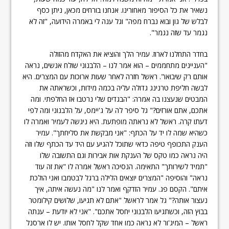
נשאיר את כל הסיפור מאחורינו. אנחנו בורחים מכאן, ניתן כסף
לבלש של גון ובוא נברח מפה" וגל ענה לי באמרה הידועה, "זה לא
נגמר עד שזה נגמר".
בחדר התחלנו לארוז. עמיר הלך והוציא את האקדח מהזולה
"העניינים מתחממים – הוא אמר לנו – הלבנוני שולח אנשים, נראה
אותם רק שיבואו". ראשל חזרה לאחר שעות ארוכות עם המצרים. היא
לבשה חליפת טרנינג גדולה עליה בכמה מידות, וכשראתה את
המבטים שנעצנו בה אמרה: "הבגדים שלי נרטבו אז החלפתי. ומה
אתכם, אתם אורזים?" גל סיפר לה על ג'יימס, על הלבנוני ומה לפי
דעתו קרה. ראשל לא נראתה מופתעת. היא ניגשה לעמיר ואמרה לו
כשהיא שמה לו יד על הכתף: "אני מבקשת את סליחתך". עמיר
הענק התכופף טיפה כדאי שתוכל להגיע עם היד עד הכתף שלו וזה
היה נראה כמו טקס של הענקת אות אבירות וגם התשובה שלו
"תמיד לשירותך" התאימה. הנסיכה ראשל אמרה לו "את זה עוד
נראה" והוסיפה "המצרים יוצאים הלילה ברגל לבטמבו ואני הולכת
איתם". הקסם פג. עמיר הזדקף ואמר לנו "מה נעשה איתה, איך
נעצור אותה?" גל אמר לראשל "אתם לא תגיעו, שלושים קילומטר
בבוץ הזה, וכשתגיעו הלבנוני יחסל אתכם". "אני לא יודעת – ענתה
ראשל – המיג'ור לא נראה כמו אחד שקל לחסל אותו. יש לו ארסנל