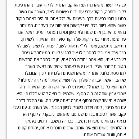
ענה לי ועשה משהו מדהים: הוא קם והתחיל לרקוד עובר מהמרפסת
ללובי ובחזרה, ריקוד ערבי עם ידיים פשוטות לצד, מעורב עם משהו
בסגנון רוסי כריעות ברך ובעיטות על רגל אחת. זה היה באמת ריקוד
סוער שהוא ליווה בכל מיני קריאות וטפיחות על העקבים. המייג'ור
בהחלט היה בן אדם שמח ולא בישן וכולם הסתכלו עליו, ראשל עם
פה פעור. אחרי כמה דקות של ריקוד סוער חזר המייג'ור לשולחן,
התיישב מתנשם, ואמר לי "קח אותי לשם". עניתי לו שאני לשם לא
חוזר אבל אני יכול להסביר לו איך להגיע לשם. המייג'ור לא ניסה
לשכנע אותי, הוא אמר "תודה רבה אחי, תן לי לספר את החדשות
הטובות לחבר שלי". הוא ניגש לאחמד שהיה עם ראשל מעבר
למרפסת בלובי, אמר לו משהו ושניהם הלכו יחד לכוון הבונגלו
שלהם. ראשל עברה לשולחן שלי ושאלה אותי "מה קרה למייג'ור?
למה הוא כל כך שמח?". סיפרתי לה על השיחה עם המייג'ור. מה
שהכי עניין אותה זה היה הסוף, שהמייג'ור רוצה להגיע ללבנוני. היא
ישבה איתי עוד קצת ובסוף אמרה "אתה יודע מה, אני הולכת לדבר
עם המצרים", קמה וירדה בשביל לכיוון הבונגלו של הערבים. עם נעלי
עקב, שער רטוב והבגדים שנרטבו מהגשם ונדבקו לה לגוף היא
נראתה בהחלט מעוררת תאבון. ככה זה משכבר הימים בעסקי
היהלומים: כושים מוצאים אותם, ערבים מוכרים אותם, יהודים קונים
אותם, וזונות עונדות אותם.