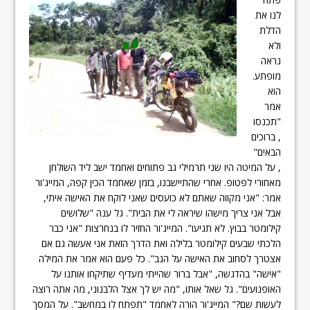
לנו את
הדלת
ולא
נראה
מופתע.
הוא
אמר
"תכנסו
, ברוכים
הבאים"
, על המיטה היו שני תרמילי גב פתוחים ואחמד ישב ליד השולחן
מאחורי לפטופ. אחרי שהתיישבנו, בזמן שאחמד הכין קפה, המייג'ור
אמר: "אני מקווה שאתם לא כועסים שאני לוקח את האישה איתי,
אבל אני צריך מישהו שיראה לי את הבית". גל ענה "שלושים
קילומטר בבוץ. לא תגיעו". המייג'ור החזיר לו בנחרצות "אני כבר
הלכתי שבעים קילומטר בלילה ואת הדרך הזאת אני אעשה גם אם
אצטרך לסחוב את האישה על הגב". כל פעם הוא אמר את המילה
"אישה" בהדגשה, "אבל ברור שהייתי מעדיף שתיקחו אותנו על
האופנועים". גל שאל אותו, "מה יש לך אצל הלבנוני, מה אתה רוצה
לעשות שם?" המייג'ור הורה לאחמד "תפתח לו במחשב". על המסך