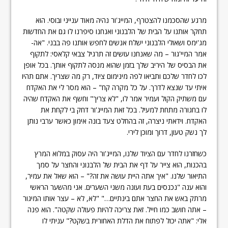
מרגע שהסכמנו להצטרף, המייג'ור נהיה מאוד ענייני ובוסי. הוא
תחקר אותנו על הבית של הלבנוני ואנחנו סיפרנו לו גם את החדשות
מג'ימס ושאולי הלבנוני ישלח אנשים לחפש אותנו פה בבני. "אה-
אמר המיי'גור – מה שאנחנו עושים זה תרגיל צבאי קלאסי: לתקוף
את הבסיס של היריב שלך בזמן שהוא מנסה לתקוף אותך. בכל אופן
לכו לחדר שלכם ותביאו לפה מינימום ציוד, רק מה שצריך. אתם תהיו
איתי עד שנצא לדרך. על כל מקרה קח" – הוא מסר לי את האקדח
עם משתיק הקול ועמיר אמר לו, "לא צריך" וחשף את האקדח שהיה
לו בחגורה מתחת למעיל. בכל זאת המייג'ור דחק בי לקחת את
האקדח. וידאתי ניצרה, זה בהחלט צעד בונה אימון כאשר ערבי נותן
לך נשק טעון, דרוך ומוכן לירי.
כשחזרנו לחדר עם הציוד שלנו, המייג'ור היה עסוק במלוא המרץ
בהכנות, הוא צייר על דף את הבית של הלבנוני והחצר על סמך
התיאור שלנו. "איך אתה היית עושה את זה?" – הוא שאל את עמיר,
והוא ענה "נכנסים בעת ועונה משני השערים. אני מהשער הראשי
מרתק באש את החצר אתם בינתיים…" "לא, לא – עצר אותו המיגור
– אתה חושב כמו חייל. זאת צריכה להיות פעולה שקטה". הוא פנה
אלי: "אתה יכול לפתוח את הדלת האחורית בשקט?" עניתי לו