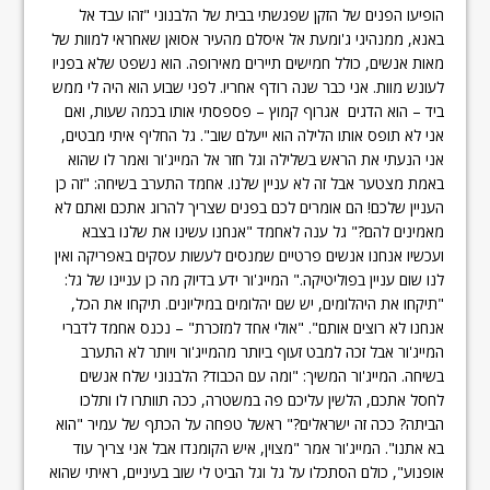
הופיעו הפנים של הזקן שפגשתי בבית של הלבנוני "זהו עבד אל
באנא, ממנהיגי ג'ומעת אל איסלם מהעיר אסואן שאחראי למוות של
מאות אנשים, כולל חמישים תיירים מאירופה. הוא נשפט שלא בפניו
לעונש מוות. אני כבר שנה רודף אחריו. לפני שבוע הוא היה לי ממש
ביד – הוא הדגים אגרוף קמוץ – פספסתי אותו בכמה שעות, ואם
אני לא תופס אותו הלילה הוא ייעלם שוב". גל החליף איתי מבטים,
אני הנעתי את הראש בשלילה וגל חזר אל המייג'ור ואמר לו שהוא
באמת מצטער אבל זה לא עניין שלנו. אחמד התערב בשיחה: "זה כן
העניין שלכם! הם אומרים לכם בפנים שצריך להרוג אתכם ואתם לא
מאמינים להם?" גל ענה לאחמד "אנחנו עשינו את שלנו בצבא
ועכשיו אנחנו אנשים פרטיים שמנסים לעשות עסקים באפריקה ואין
לנו שום עניין בפוליטיקה." המייג'ור ידע בדיוק מה כן עניינו של גל:
"תיקחו את היהלומים, יש שם יהלומים במיליונים. תיקחו את הכל,
אנחנו לא רוצים אותם". "אולי אחד למזכרת" – נכנס אחמד לדברי
המייג'ור אבל זכה למבט זעוף ביותר מהמייג'ור ויותר לא התערב
בשיחה. המייג'ור המשיך: "ומה עם הכבוד? הלבנוני שלח אנשים
לחסל אתכם, הלשין עליכם פה במשטרה, ככה תוותרו לו ותלכו
הביתה? ככה זה ישראלים?" ראשל טפחה על הכתף של עמיר "הוא
בא אתנו". המייג'ור אמר "מצוין, איש הקומנדו אבל אני צריך עוד
אופנוע", כולם הסתכלו על גל וגל הביט לי שוב בעיניים, ראיתי שהוא