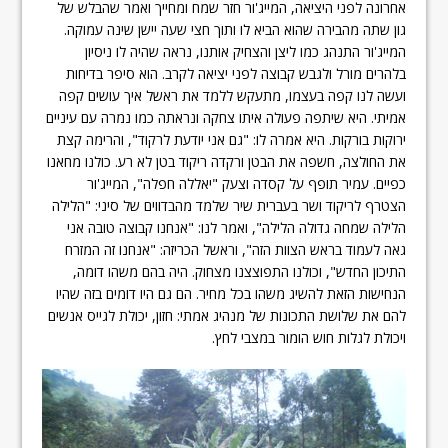
אחרונה לפני היציאה, המייג'ור חזר שמח ומחייך ואמר שהבלש של
גון שתה מהבירה שהוא הביא לו ותוך חצי שעה יישן שינה עמוקה.
המייג'ור התנהג כמו ליצן והצחיק אותנו, נראה שהיה לו ניסיון
בלהרים מורל ולגבש קבוצה לפני יציאה לקרב. הוא סיפר בדיחות
ועשה לנו קפה בעצמו, מתעקש ללמד את ראשל איך עושים קפה
אמיתי. היא שיתפה פעולה איתו צחקה ונראתה כמו נמרה עם עיניים
ירוקות בורקות. היא אמרה לו: "גם אני יודעת לרקוד", והרימה קצת
את החולצה, חשפה את הבטן ורקדה ריקוד בטן לא רע. כולנו מחאנו
כפיים. עמיר תופף על קסדה וצעק "יאללה חפלה", המייג'ור
הצטרף לריקוד ושר בעברית שיר שלמד מהבדווים של סיני: "הלילה
הלילה שמחה גדולה הלילה", ואמר לנו: "אנחנו קבוצה טובה אני
גאה לעמוד בראש הצוות הזה", וראשל הכריזה: "אנחנו זה המזרח
התיכון החדש", וכולנו התפוצצנו מצחוק. היה בהם משהו דומה,
הנחישות הזאת להשיג משהו בכל מחיר. הם גם היו דומים בזה שהיו
להם את שלושת התכונות של מנהיג אמתי: חזון, יכולת לגייס אנשים
ויכולת לגלות חוש הומור במצבי לחץ.