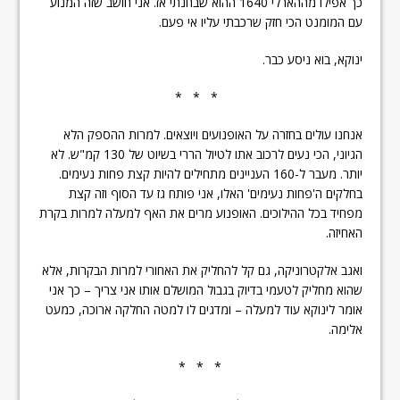
כך אפילו מההארלי 1640 ההוא שבחנתי אז. אני חושב שזה המנוע
עם המומנט הכי חזק שרכבתי עליו אי פעם.
ינוקא, בוא ניסע כבר.
* * *
אנחנו עולים בחזרה על האופנועים ויוצאים. למרות ההספק הלא
הגיוני, הכי נעים לרכוב אתו לטיול הררי בשיוט של 130 קמ"ש. לא
יותר. מעבר ל-160 העניינים מתחילים להיות קצת פחות נעימים.
בחלקים ה'פחות נעימים' האלו, אני פותח גז עד הסוף וזה קצת
מפחיד בכל ההילוכים. האופנוע מרים את האף למעלה למרות בקרת
האחיזה.
ואגב אלקטרוניקה, גם קל להחליק את האחורי למרות הבקרות, אלא
שהוא מחליק לטעמי בדיוק בגבול המושלם אותו אני צריך – כך אני
אומר לינוקא עוד למעלה – ומדגים לו למטה החלקה ארוכה, כמעט
אלימה.
* * *