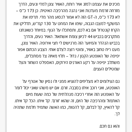
מכינים את עצמנו למזג אויר רותח, האוויר צונן למדי ונעים, הדרך
מזרחה זורמת מעדנות ואני נהנה מהרכיבה האיטית. כן 173 כ"ס –
לא 173 כ"ס, ה-GT הזה לא אמור לנסוע מהר מדי. תרימו את
המשקף למצבו הגבוה, שימו את המחט על 130 קמ"ש, תדליקו את
הקרוז קונטרול אם בא לכם, ותסתכלו על הנוף. במיוחד כשאנחנו
מתקרבים בכביש 44 לכיוון צומת אשתאול. האויר נעים, והדרך
בכביש הנהדר והמיוער הזה מרגישים לי חצי אירופה. האויר צונן,
מעט ריח טחוב באוויר, ומוטי רוצה לצלם אותי. הצבע הכתום אפור
יפיפה של האופנוע הקטן / גדול – תלוי מאיזה צד מסתכלים,
משתלב יפיפה על רקע האורנים הירוקים, האספלט השחור והצל
שמטילים העצים.
גם הצילומים לא מצליחים להוציא ממני ולו נסיון של אטרף על
האופנוע, ואני רוכב איתו בסבבה. זורם. אם יש משהו שאני יכול לומר
על האופנוע הזה אחרי רכיבה מנהלתית של כמה שעות מיום
האתמול ומהרכיבה של היום, זה שהוא 'זורם'. קל איתו. הכל קל איתו.
קל להאיץ, קל לבלום, קל להטות, כמו האשה שתמיד חלמת שתהיה
לך.
והוא גם חכם.