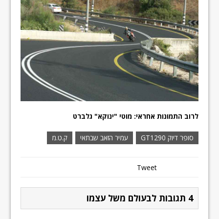
לרוב התמונות אחראי: מוטי "ינוקא" גלברט
סופר דיוק GT1290
עמיר הזאב שבתאי
ק.ט.מ
Tweet
4 תגובות לבעולם משל עצמו