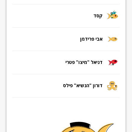
קסד
אבי פרידמן
דניאל "מיצו" פטרי
דורון "הנשיא" פילס