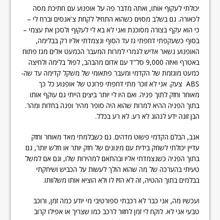
יכולתי לעקוף אותו, ואתה מדבר פה על אופנוע עם חתיכת מסה
לכאורה. גם בשלב מסוים כשהוא התחיל לקחת צ'אנסים וברח לי –
כי הוא עקף בצורה מסוכנת ואני לא בא לי לעקוף ולסכן את עצמי –
בסוף כשעקפתי דחפתי גז עד הסוף ונצמדתי אליו רק בבלימה,
האופנוע נשאר אדיש לגמרי למרות המעבר הכמעט אלים מגז פתוח
באטרף ואיזה 9,000 סל"ד עם אדום מהבהב, לפול בלימה ולחיצה
כמעט מוגזמת של הקדמי ומעבר פתאומי של משקל קדימה עד שה-
ABS צעק. אני לא זוכר מתי דחפתי פרונט של אופנוע כל כך
מאוחר וחזק לתוך פניה. ואם היו לי יותר ביצים הייתי גם עוקף אותו
בתוך הפניה ההיא למרות שהוא היה סופר מהיר ופנה בחדות ומהר.
הבן זונה ידע לנהוג לא רע. לא רע בכלל.
אגב, הבלם הקדמי פשוט מדהים. גם כשבלמתי מאד מאוחר וחזק
עדיין יכולתי לשחק בידית עם מינונים של חזק יותר או חלש יותר, גם
בתוך הפניה כשנצמדתי אליו ובהתאם למהירות שלו, וגם אם למשל
טעיתי בהערכה של מה שהוא הולך לעשות על הכביש ושיחקתי
בבלמים בתוך ההטיה, זה לא הזיז לו ולא הוציא אותו משלוותו.
ועכשיו מה, אני כבר לא רכבתי ספורטיבי מי יודע כמה זמן, ורוכב
טבעי אני לא. לוקח לי זמן לחזור לרכב כמו שצריך או אפילו קרוב