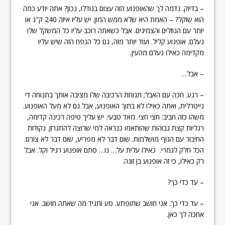
– בדיוק. נדמה לך שהאופנוע הזה עצום בגודלו, נכון? אתה יודע כמה
הוא שוקל? – האמת היא שלא ממש המון. יש עליו איזה 240 ק"ג או
יותר עם הנוזלים והצמיגים. אבל כשאתה רוכב עליו כל המשקל שלו
נעלם. אופנוע קליל. ועוד יותר מזה, גם כל הנפח הזה שיש עליו
מקדימה כאילו נעלם מהעין.
– אבל…
– רגע. חכה עם האבל; תנוחת הרכיבה שלו מציבה אותך בתנוחה די
נייטרלית, ואתה כאילו לא בתוך האופנוע, אבל גם לא מעל האופנוע.
משהו כזה חביב: חצי חצי. מאד טבעי. יש עליך טיפה רכינה קדימה,
רגליות קצת גבוהות שהותאמו כנראה למי שרוצה להתגרזן. נקודות
החיבור עם הגוף מושלמות. שום דבר לא מפריע, שום דבר לא צורם.
הכל חלק לגמרי. כאילו עלית על… נו… סתם אופנוע רגיל וקל. אבל
רק כאילו, כי זה אופנוע בן זונה.
– עד כדי כך?
– עד כדי כך. אני חושב שתופתע. סע ותגיד מה שאתה חושב. אני
אחכה לך כאן.