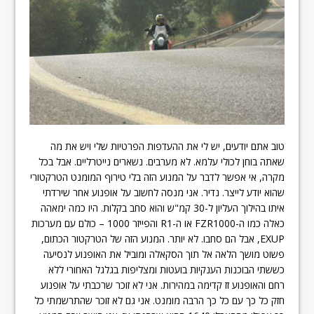
טוב אתם יודעים, יש לי את ההעדפות הפרטיות שלי ויש את מה
שאתה בוחן לכולי עלמא. לא מערבים. נשארים נייטרליים. אבל בכל
מקרה, אי אפשר לדבר על המנוע הזה בלי טירוף המומנט הטרקטורי
שהוא יודע לייצר. נדיר. אני מנסה לחשוב על אופנוע אחר שירדתי
איתו בהילוך העליון ל-30 קמ"ש והוא סחב בקלות. היו כמה ימאהה
כאלה כמו ה-FZR1000 או ה-R1 והפייזר 1000 – כולם עם מערכות
EXUP, אבל הם סחבו. לא יותר. המנוע הזה של הטרקטור הכתום,
פשוט מושך הלאה אל תוך הסקאלה ומוביל את האופנוע לנסיעה
כששתי הבוכנות הענקיות בועטות ומצליפות בגלגל האחורי ללא
רחם והאופנוע זז קדימה במהירות. אני לא זוכר שרכבתי על אופנוע
חזק כל כך עם כל כך הרבה מומנט. אני גם לא זוכר שהתרשמתי כל