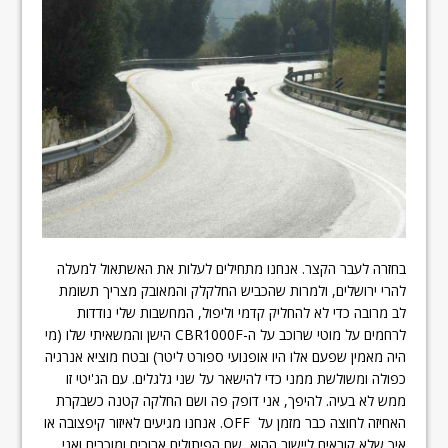
בחזרה לעבר הקצר. אנחנו מתחילים לעלות את האשתאול למעלה
להרי ירושלים, ולמרות שהכביש החלקלק והמאובק מצריך תשומת
לב מרובה כדי לא להחליק קדמי וליפול, המחשבות שלי נודדות
לרחמים על מוטי שרוכב על ה-CBR1000F הישן והמשאיתי שלו (מי
היה מאמין שפעם אלו היו אופנועי ספורט ליטר) ובטח מוציא אנרגיה
כפולה ומשולשת ממני כדי להישאר על שני גלגלים. עם הג'יטי זו
ממש לא בעיה. להיפך, אני דופק פה ושם החלקה קטנה כשבקרת
האחיזה לחוצה כבר מזמן על OFF. אנחנו מגיעים לאיזור קיפצובה או
איך שלא קוראים ליישוב ההוא, שם הפיתולים ארוכים ומוכרים ואני