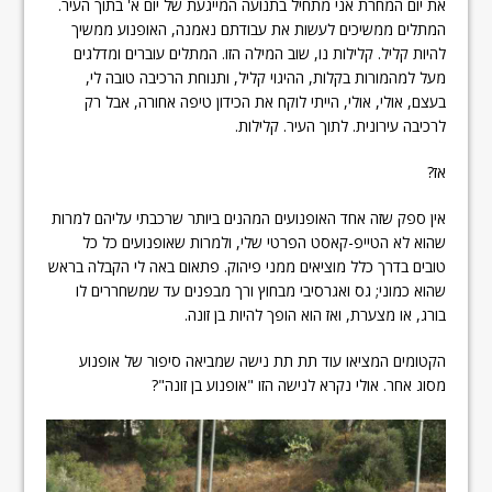
את יום המחרת אני מתחיל בתנועה המייגעת של יום א' בתוך העיר.
המתלים ממשיכים לעשות את עבודתם נאמנה, האופנוע ממשיך
להיות קליל. קלילות נו, שוב המילה הזו. המתלים עוברים ומדלגים
מעל למהמורות בקלות, ההיגוי קליל, ותנוחת הרכיבה טובה לי,
בעצם, אולי, אולי, הייתי לוקח את הכידון טיפה אחורה, אבל רק
לרכיבה עירונית. לתוך העיר. קלילות.
אז?
אין ספק שזה אחד האופנועים המהנים ביותר שרכבתי עליהם למרות
שהוא לא הטייפ-קאסט הפרטי שלי, ולמרות שאופנועים כל כל
טובים בדרך כלל מוציאים ממני פיהוק. פתאום באה לי הקבלה בראש
שהוא כמוני; גס ואגרסיבי מבחוץ ורך מבפנים עד שמשחררים לו
בורג, או מצערת, ואז הוא הופך להיות בן זונה.
הקטומים המציאו עוד תת תת נישה שמביאה סיפור של אופנוע
מסוג אחר. אולי נקרא לנישה הזו "אופנוע בן זונה"?