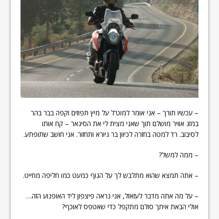
– עכשיו תורך – אני אומר למוט'ל על מיץ תפוזים וקפה בבר בהר
במזג אוויר מושלם תוך שאני מצית לי את הסיגאר – קח אותו
לסיבוב. רד למטה בחזרה לכיוון בר גיורא ותחזור. אני חושב שתופתע.
– ממה למשל?
– אתה תמצא שהוא מתלבש לך על הגוף כמעט כמו חליפה מחייט.
– על מה אתה מדבר לעזאזל, אני נראה פיצפון ליד האופנוע הזה…
אולי הבאת איתך סולם מתקפל כדי שאטפס לאוכף?