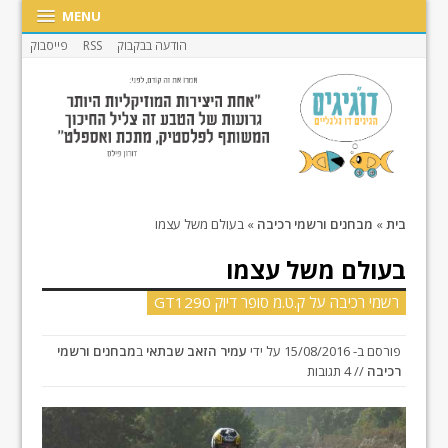
MENU
הודעה בבקבוק
RSS
פייסבוק
בית
»
מבחנים ורשמי רכיבה
»
בעולם משל עצמו
בעולם משל עצמו
רשמי רכיבה על ק.ט.מ סופר דיוק GT1290
פורסם ב-
15/08/2016
על ידי
עמיר הזאב שבתאי
ב
מבחנים ורשמי
רכיבה
// 4 תגובות