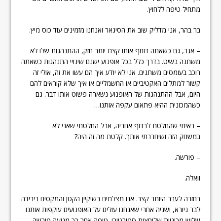
מתחיל טיפה ללחוץ.
בר בהר, אני מדליק שוב את הסיגאר ואנחנו מזמינים עוד כוס מיץ.
– אגב, גם כשאתה דוחף אותו קצת יותר חזק, ההתנהגות שלו לא
משתנה בשיט. בדרך כלל בכל אופנוע ישנם שינויי התנהגות כשאתה
רוכב בעומסים משתנים. אני לא יודע איך הם עשו את זה, אולי זה
קשור למתלים האקטיביים או החשמליים או איך שלא קוראים להם
היום, אבל ההתנהגות של האופנוע נשארה פשוט אותו דבר. גם
כשהמכונית ההיא פתאום עקפה אותנו…
– ראיתי שהחלטת לרדוף אחריה, אבל החלטתי שאני לא
במשחק הזה ושיחררתי אותך. קלטת מה זה היה?
– פורשה.
וואלה.
בחזרה לעבר היותר קצר. אנו מצלמים בשיקיין הקטן והמקסים בירידה
לבר גיורא, ושניה אחרי שאנחנו עולים על האופנועים עוקפות אותנו
שלוש מכוניות שלוחצות ספורטיבי. טיפה אחר כך מגיעה פורשה