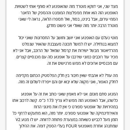
מצד שני, אני דווקא מוטרד מזה שהאופנוע לא סוחף אותי לשטויות.
האופנוע הזה הוא אחת ממפלצות המומנט וההספק של הז'אנר
הסמי עירום, אבל בינינו, בסוד, ואל תספרו הלאה, נראה לי שאני
מוטרד הרבה יותר מזה שאולי אני פשוט מזדקן.
מוטי נעלם עם האופנוע ואני יושב וחושב על החסרונות שאני יכול
למצוא בגודזילה. יש לו למשל תכונה מעצבנת שהאויר שנפלט
מהרדיאטור מבשל ישירות את קרסול שמאל של הרוכב, אבל אני לא
מכיר עוד רוכבים כמוני שירכבו על אופנוע כזה עם מכנסיים קצרים.
עם מכנסיים ארוכים לא ממש מרגישים את זה.
מה עוד? לא אהבתי שאין חיבור בין חלק הפלסטיק הכתום מקדימה
לחלק האפור, ואני מקווה שלא יבוא יום והם ייפרדו לשלום זה מזה.
המנוע סתם מוגזם. אני לא מאמין שאני כותב את זה על אופנוע
כלשהו, אבל האופנוע הזה ממש לא צריך 173 כ"ס. קשה לרכוב אתו
במהירויות של אופנועי ספורט כי אין לו את מיגוני הרוח
והאירודינמיקה של אופנועי ספורט. יותר מזה, הוא מתעקש לרחף כל
הזמן מעל לכביש כשאתה במצערת פתוחה לרווחה. יש לו מנוע V2
שמתנהג אחרת מאופנועי FOUR בעלי הספק דומה. את ההילוך