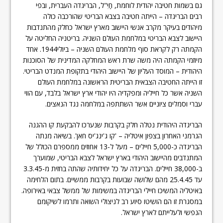
גם בשמות חטיבה יהודית לוחמת, חַיִ"ל, הבריגדה העברית, ובפי
רבים הבריגדה – הייתה חטיבה בצבא הבריטי שהורכבה כולה
מיהודים בעיקר מקרב אנשי היישוב מארץ ישראל כחלק מהתנדבות
היישוב לצבא הבריטי במלחמת העולם השניה. בריטניה החליטה על
הקמתה רק לקראת סוף מלחמת העולם השניה – ביולי1944. אחד
מיוזמי הקמתה היה משה שרת ראש המחלקה המדינית של הסוכנות
היהודית – המוסד העליון של היישוב היהודי בתקופת המנדט הבריטי.
זו הייתה החטיבה הצבאית הבריטית הראשונה במלחמת העולם
השניה אשר כל חייליה ומפקדיה היו יהודי ארץ ישראל בלבד, עם הווי
עברי וסמלים ציוניים אשר השתתפה במלחמה נגד הנאצים.
הבריגדה היהודית נטלה חלק בקרבות שנערכו להבקעת קו ההגנה
הגרמני האחרון בצפון איטליה – 'קו ג'ינג'יס חאן'. בשיאה מנתה
הבריגדה כ-5,000 חיילים – מעל ל-13 אחוזים ממספרם הכולל של
המתנדבים מהיישוב היהודי בארץ ישראל לצבא הבריטי, שמוערך
ב-38,000 חיילים‏. הבריגדה על כל יחידותיה שהתה בחזית מ-3.3.45
עד 25.4.45 מהם שלושה שבועות בקרבות ממשיים. בתום הלחימה
באיטליה המשיכו חיילי הבריגדה במשימות של ממשל צבאי באירופה.
במסגרת זו הם הושיטו סיוע רב לניצולי השואה ותרמו לשיקומם
הנפשי ולעלייתם לארץ ישראל.