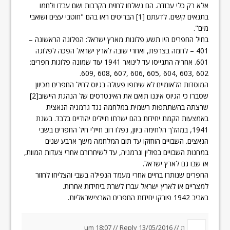
אלא רק כלי עבודה. הם נשלחו לחזית הקרבות ושם עבדו ולחמו
בתנאים קשים. לדעתם ‏[1] הבריטים ראו בהם "חוטבי עצים ושואבי
מים".
בחיל החפרים היו תשע פלוגות מארץ ישראל: הפלוגה הראשונה –
401 – לחמה בצרפת, ואחרי שובה לארץ ישראל הפכה לפלוגה
601. אחריה התגייסו עד לינואר 1941 עוד שמונה פלוגות חפרים:
602 ,603 ,604 ,605 ,606 ,607 ,608 ,609.
המוסדות הלאומיים לא שיתפו פעולה בגיוס לחיל החפרים מכיוון
שסברו כי הגיוס איננו תואם את האינטרסים של הנהגת היישוב‏[2]
שרצתה בהשתתפות רשמית במלחמה נגד גרמניה הנאצית
באמצעות הקמת יחידות בהם ישרתו חיילים יהודיים בלבד. בשנת
1941, במהלך הלחימה ביוון, נפלו רוב חיילי חיל החפרים בשבי
הנאצים. השבויים הוחזקו עד תום המלחמה משך ארבע שנים
במחנות השבויים בפולין וגרמניה, עד לשיחרורם אחרי צעדות המוות,
אז שבו גם לארץ ישראל.
החפרים שנותרו בחיים אחרי מעמד הנפילה בשבי והצליחו לחזור
למצריים או לארץ ישראל עברו לשרת ביחידות אחרות.
באביב 1942 פורקו יחידות החפרים הארצישראליות.
ת //
13/05/2016 um 18:07
Reply
//