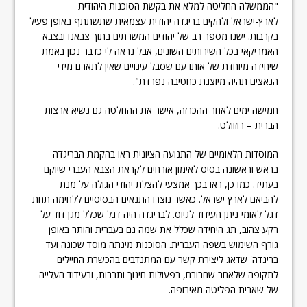
"הממשלה החליטה למלא את בקשת הסוכנות היהודית
לארץ-ישראל ולהקים בריגדה יהודית עצמאית שתשתתף באופן פעיל
בקרבות. ישנו מספר רב של יהודים המשרתים בתוך צבאנו ובצבא
האמריקאי בכל השירותים השונים, אבל נראה לי כדבר נכון באמת
שיחידה מיוחדת של אותו עם שסבל עינויים שאין לתארם מידי
הנאצים תהיה מיוצגת כחטיבה נפרדת".
חמישה ימים לאחר ההכרזה, אישר את ההחלטה גם נשיא ארצות
הברית – רוזוולט.
המוסדות הלאומיים של התנועה הציונית ראו בהקמת הבריגדה
בראש וראשונה בסיס לאימון אזרחים לקראת הצבא העברי שיוקם
בעתיד. כמו כן, ראו בכך אמצעי להצלת יהודי הגולה על מנת
להביאם לארץ ישראל. כאשר נוצרו התנאים הבסיסיים ללחימה תחת
דגל לאומי ניתן העידוד לגיוס. לבריגדה היה דגל שכלל מגן דוד על
רקע צהוב, תג היחידה שכלל את שמה גם בעברית והותר באופן
גורף השימוש בשפה העברית. הסוכנות מינתה מוסד שכונה ועד
בריגדה' שדאג ליצירת קשר עם המתנדבים בהכשרת החיילים
לתקופה שלאחר שחרורם, בפעולות חינוך ותרבות, ובעידוד העלייה
של שארית הפליטה מאירופה.