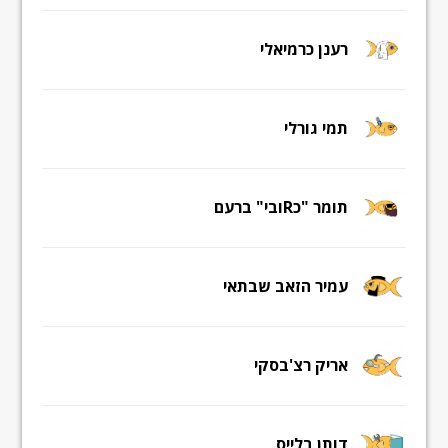
רענן כרמיאלי
תמי גורלי
תומר "כRובי" ברעם
עמיר הזאב שבתאי
אריק רצ'בסקי
דותן בלייס