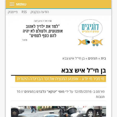
MENU
הודעה בבקבוק
RSS
פייסבוק
בית
»
הגיגים
»
בן חי"ל איש צבא
בן חי"ל איש צבא
מי מכיר מי יודע - אופנוע המנציח את זכר הבריגדה היהודית
פורסם ב-
12/05/2016
על ידי
מוטי "ינוקא" גלברט
ב
הגיגים
// 10
תגובות