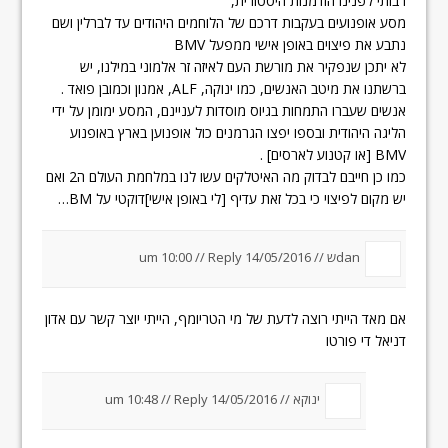
רבותי לפנינו הזדמנות היסטורית,
מסע אופנועים בעקבות דרכם של הלוחמים היהודים עד לברלין ושם
נתבע את פיצוים באופן אישי ממפעל BMV
לא יתכן שנפקיר את מורשת העם לאיזה זר אלמוני במילנו, יש
ברשתנו את מיטב האנשים, כמו ינוקה, ALF, אמנון וכמובן פואד .
אנשים שעברו התמחות בגיוס מוסדות לעניינם, המסע ימומן על ידי
הליגה היהודית ובספו יפצו הגרמנים כול אופנוען בארץ באופנוע
BMV [או קטנוע לארסים] .
כמו כן חייבם לבדוק מה האיטלקים עשו לנו במלחמת העולם ה2 ואם
יש מקום לפיצוי כי בכל זאת עדיף [לי באופן אישי]דוקטי על BM…
danש //
14/05/2016 um 10:00
Reply
//
אם מאד הייתי רוצה לדעת של מי הטריומף, הייתי יוצר קשר עם אדון
דניאל די פורטו
ינוקא //
14/05/2016 um 10:48
Reply
//