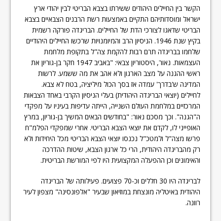
הקשר בין החיילים היהודים ששירתו בצבא הבריטי לבין יהודי ארץ
ישראל ומוסדותיהם התקיים באמצעות רשת הרבנים הצבאיים בצבא
הבריטי שדאגו לצורכי הדת של החיילים. הבריגדה פורקה רשמית
בקיץ שנת 1946. הניסיון הרב והמיומנויות שרכשו החיילים היהודיים
שלחמו בבריגדה תרם רבות להקמת צה"ל בתקופת מלחמת
העצמאות. נאור, היסטוריון צבאי: "באביב 1947 חקר בן-גוריון את
ראשי ההגנה על מצב הארגון ולא אהב את מה ששמע. לרשות
המדינה ש'בדרך' עמדה אז בסך הכול מיליציה, בטח לא צבא.
לחיילים (יוצאי הבריגדה היהודית) בעלי הניסיון הקרבי באחד הצבאות
המרכזיים במלחמת העולם השנייה, הייתה עדיפות בעיניו על מפקדי
ה"הגנה". וכך מסכם נאור: "בחודשים הבאים המשיך בן-גוריון, במרץ
האופייני לו, לקדם את יוצאי הצבא הבריטי. אחרי שמפקדי הפלמ"ח
פרשו מצה"ל ולמטכ"ל נכנסו יוצאי הצבא הבריטי מכל היחידות ולא
רק מהבריגדה היהודית, הרי כל ארגון הצבא, שיטות ההדרכה
והאימונים וכן ההפעלה המקצועית היו לפי המורשת הבריטית.
לבריגדה היו 30 חללים וכ-70 פצועים‏. פעילותה של הבריגדה
היהודית באיטליה מונצחת במוזיאון שבעיר "אלפונסינה" מצפון לעיר
רוונה.