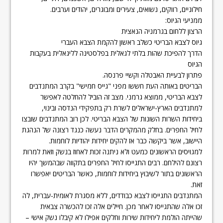
חילוניים, רווקים, נשואים, צעירים ומבוגרים, יהודים וערבים.
ממניעי הגיוס:
הרצון ללחום בגרמניה הנאצית
גיוס לצבא הבריטי כשלב ראשון להקמת הצבא העברי
הדרך להפיכת שהות בלתי לגאלית בפלסטינה לליגאלית בעקבות
הגיוס
פתרון לבעיית האבטלה וקשיי פרנסה.
הבריטים באותה העת חששו מפני "גייס חמישי" בקרב המתנדבים
לצבא הבריטי, ממוצא גרמני. מצב זה הוביל להחלטה לאפשר
למתנדבים הארץ-ישראלים לשרת רק בתפקידי הנדסה ובינוי,
ביחידות השרות השונות של הצבא הבריטי. לכן רוב המתנדבים שובצו
לחיל החפרים. בחלק מהמקרים הדבר נעשה כנגד רצונה של הנהגת
היישוב, אשר ביקשה כבר אז להקים יחידות יהודיות לוחמות.
למגויסים הראשונים כמעט ולא ניתנה זכות לאחוז בנשק וזאת למרות
רצונם להילחם. רבים התגייסו לחיל החפרים בתקווה שבהמשך יהיו
הראשונים בתור לשיבוץ ביחידות לוחמות, כאשר הבריטים יאפשרו
זאת.
המתנדבים התגייסו לצבא כבודדים, ללא מסגרת לאומית-עברית, לה
זכו אלה שהתגייסו לאחר מכן. חיילים אלה זכו להכשרה צבאית
שהייתה הולמת ליחידות שירות וחלקים אפילו לא קיבלו נשק אישי –