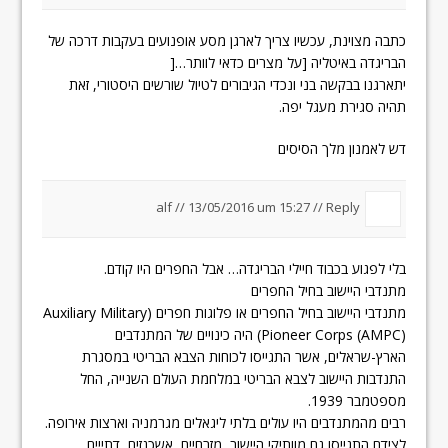
כתבה מצוינת, עכשיו צריך לארגן מסע אופנועים בעקבות דרכה של
הבריגדה באיטליה [על מצרים כדאי לוותר…[
יתארגנו בבקשה בני ונכדי הגיבורים לטיול שורשים היסטורי, זאת
תהיה סגירת מעגל יפה.
דש לאמנון מלך הסיסים
alf //
13/05/2016 um 15:27
//
Reply
בלי לפגוע בכבוד חיילי הבריגדה… אבל החפרים היו קודם.
מתנדבי היישוב בחיל החפרים
מתנדבי היישוב בחיל החפרים או פלוגות חפרים (Auxiliary Military
Pioneer Corps (AMPC)) היה כינויים של המתנדבים
הארץ-שראלים, אשר התגייסו לכוחות הצבא הבריטי במסגרת
התנדבות היישוב לצבא הבריטי במלחמת העולם השנייה, החל
מספטמבר 1939.
רבים מהמתנדבים היו עולים בלתי ליגאלים מגרמניה וארצות אירופה.
לצידם התגייסו גם מוותיקי היישוב, מזרחיים, אשכנזים, דתייים,