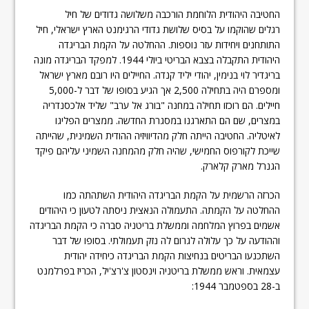
החטיבה היהודית הלוחמת הורכבה משלושה גדודים של חיל
רגלים שהוקמו על בסיס שלושת גדודי הרגימנט הארץ ישראלי, חיל
התותחנים ויחידות עזר נוספות. ההחלטה על הקמת הבריגדה
היהודית התקבלה בצבא הבריטי ביולי 1944. למפקד הבריגדה מונה
בריגדיר לוי בנימין, יהודי יליד קנדה. החיילים היו רובם מארץ ישראל
ומספרם היה בתחילה 2,500 אך הגיע בסופו של דבר ל-5,000
חיילים. הם רוכזו תחילה במחנה "בורג אל ערב" שליד אלכסנדריה
במצרים, שם הם התארגנו במסגרת החדשה. ממצרים הפליגו
לאיטליה. החטיבה הייתה חלק מהדיוויזיה ההודית השמינית, שהייתה
שייכת לקורפוס החמישי, שהיה חלק מהמחנה השמיני עליהם פיקד
הגנרל מארק קלארק.
הכרזה הרשמית על הקמת הבריגדה היהודית השתהתה כמו
ההחלטה על הקמתה. התעמולה הנאצית ניסתה לטעון כי היהודים
אשמים בפרוץ המלחמה וממשלת בריטניה סברה כי הקמת הבריגדה
וההודעה על כך עלולה לגרום לה נזק תעמולתי. בסופו של דבר
השתכנעו הבריטים בנחיצות הקמת הבריגדה כיחידה יהודית
עצמאית. וראש ממשלת בריטניה וינסטון צ'רצ'יל, הכריז בפרלמנט
ב-28 בספטמבר 1944: