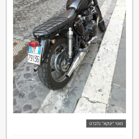
מוטי "ינוקא" גלברט