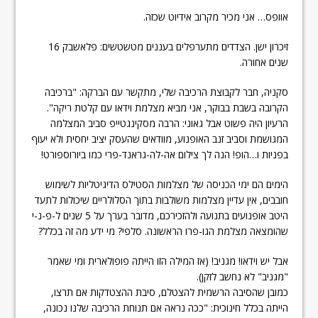
אוופס… אני מכיר מקרוב אידיוט שכזה.
זיכרון ישן. הצדדים מתערפלים בעננים מטשטשים: פלאשבק 16
שנים אחורה.
סקניה, חבר לקבוצת הרכיבה שלי, מתקשר עם הברקה: "ברכיבה
הקרובה בשבת בבוקר, אני מביא מצלמת וידאו עם קלטת ריקה".
הרעיון היה פשוט אבל גאוני: הרבה מסקינגטייפ סביב המצלמה
המגושמת וסביב זנב האופנוע, מוודאים שהעסק יציב יחסית ולא יעוף
בפניות ו…הופ! הנה לך צילום אה-לה-גראנד-פרי כמו ביורוספורט!
הימים הם ימי הכניסה של מצלמות הסטילס הדיגיטליות לשימוש
חובבים, אין עדיין מצלמות משולבות בתוך הסלולריים שיכולות לתעד
היטב אופנועים בתנועה ולהזכירכם, מדובר בערך על 5 שנים ל-פ-נ-י
שהומצאה מצלמת הגו-פרו הראשונה. סלפי? מי ידע מה זה בכלל?
אבל יש וידאו! מגניב! (אז המילה הזו הייתה פופולארית ומי שאמר
"מגניב" לא נחשב לזקן).
כמובן שהסיבה הרשמית להצטלם, סיבת ההצטדקות אם תרצו,
הייתה בכלל חינוכית: "ככה נראה אם תנוחת הרכיבה שלנו נכונה,