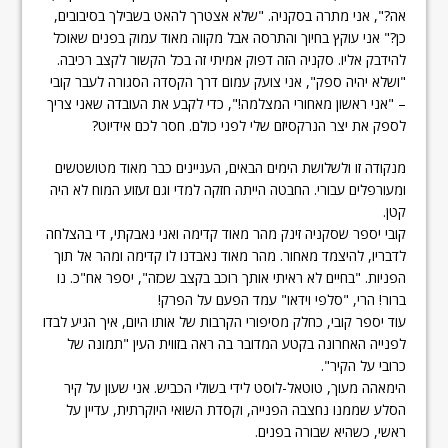
אה?", אני מתרה בסקניה. "שלא אצטרך להאט בשבילך בסיבובים,
כן?" אני עוקץ בחיוך והתרסה אבל מקווה מאוד עמוק בפנים שאוכל
להידבק אליו. סקניה הזה דפוק אמיתי זה בכל הקשור לקצב רכיבה.
"ושלא יהיה ספק", אני צועק עמום דרך הקסדה הסגורה לעבר קובי
– "אני ראשון מאחורי המצלמה!", כדי לקבע את העובדה שאני צריך
לספק את יצר הנרקסיזם שלי לפני כולם. חסר לכם אידיוט?
מנקודה זו ולשלושת הימים הבאים, העניינים כבר מאוד מטושטשים
ומעורפלים עבורי. החבטה הייתה חזקה למדי וגם זעזוע המוח לא היה
קטן.
קובי יספר שסקניה זינק מהר מאוד קדימה ואני נאבקתי, די בהצלחה
לדבריו, להיצמד מאחור. מהר מאוד נאבדנו לו קדימה ומהר אל תוך
הפניות. "בחיים לא ראיתי אותך רוכב בקצב שכזה", יספר אח"כ. נו
ברור! הרי, "סלפי וידאו" עמד הפעם על הפרק!
עוד יספר קובי, כחלק מסיפורי הקרבות של אותו היום, איך הגיע לבדו
לפנייה האחרונה בקטע המדובר בה ראה בזווית העין "תמונה של
כרובי על הקיר".
הימאהה מעוך, טוטאל-לוסט לידי בשולי הכביש. אני שעון על קיר
הסלע שממנו נחצבה הפנייה, וקסדת השואי היוקרתית, עדיין על
ראשי, כשהיא שבורה בפנים.