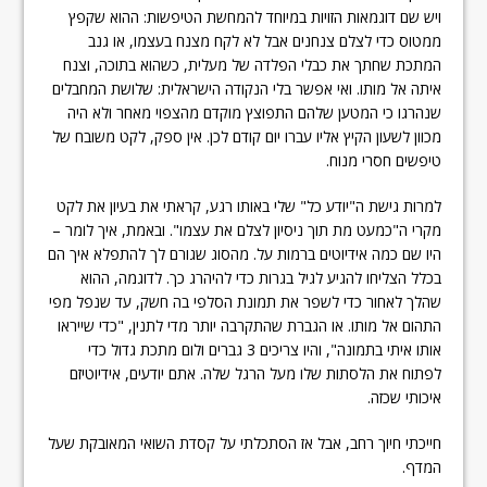
ויש שם דוגמאות הזויות במיוחד להמחשת הטיפשות: ההוא שקפץ
ממטוס כדי לצלם צנחנים אבל לא לקח מצנח בעצמו, או גנב
המתכת שחתך את כבלי הפלדה של מעלית, כשהוא בתוכה, וצנח
איתה אל מותו. ואי אפשר בלי הנקודה הישראלית: שלושת המחבלים
שנהרגו כי המטען שלהם התפוצץ מוקדם מהצפוי מאחר ולא היה
מכוון לשעון הקיץ אליו עברו יום קודם לכן. אין ספק, לקט משובח של
טיפשים חסרי מנוח.
למרות גישת ה"יודע כל" שלי באותו רגע, קראתי את בעיון את לקט
מקרי ה"כמעט מת תוך ניסיון לצלם את עצמו". ובאמת, איך לומר –
היו שם כמה אידיוטים ברמות על. מהסוג שגורם לך להתפלא איך הם
בכלל הצליחו להגיע לגיל בגרות כדי להיהרג כך. לדוגמה, ההוא
שהלך לאחור כדי לשפר את תמונת הסלפי בה חשק, עד שנפל מפי
התהום אל מותו. או הגברת שהתקרבה יותר מדי לתנין, "כדי שייראו
אותו איתי בתמונה", והיו צריכים 3 גברים ולום מתכת גדול כדי
לפתוח את הלסתות שלו מעל הרגל שלה. אתם יודעים, אידיוטיזם
איכותי שכזה.
חייכתי חיוך רחב, אבל אז הסתכלתי על קסדת השואי המאובקת שעל
המדף.