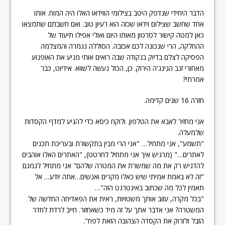
הדבר היחידי שנדפק היטב בצילומי הווידאו האלו היה המוח. אותו
אחד שחשב שצילום וידאו שכזה הוא רעיון טוב. ואם חשבתם שתמצאו
כאן למטה קישור לסרטון מאותו היום ואולי אפילו תיעוד של
ההחלקה, הרי שנכונה לכם אכזבה. הסוללה נגמרה והמצלמה
הפסיקה לצלם בדיוק בנקודה שבה רואים אותי מניע את האופנוע
מאחורי זנב הנינג'ה הירוק. כן, הכול נעשה לשווא. אידיוט, כבר
אמרתי?
חזרה 16 שנים קדימה.
אני מחזיר לאבא את הטלפון. ולוקח כיסא כדי להגיע למדף הקסדות
שלמעלה.
"תשמע", אני מתחיל… "אני הרי מבין בתקשורת ובעריכת תכנים
לאתרים…" (מרגיש איך אני מתחיל לחרטט), "האתרים האלו אוהבים
להדגיש רק את מה שמשרת את המטרה שלהם" אני מתחיל לגמגם
"זה לא באמת אמיתי שיש כאלו מקרים ואנשים…אתה יודע… אל
תאמין לכל מה שכתוב באינטרנט הזה"…
"בכל מקרה, עזוב אותך משטויות, ראית את הפאדיחה החדשה של
המשטרה? אני אדבר אתך על זה מיד כשאחזור. חייב לרדת לחדר
הזבל ולזרוק את הקסדה הצהובה הזאת לפח".