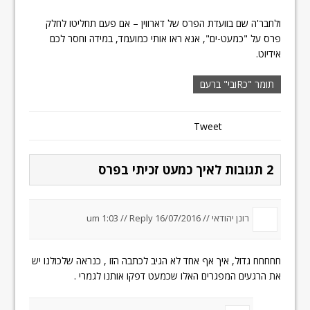
ולחבר'ה שם בוועדת הפרס של דארווין – אם פעם תחליטו לחלק
פרס על "כמעט-ים", אנא ראו אותי כמועמד, במידה וחסר לכם
אידיוט.
תומר "כRובי" ברעם
Tweet
2 תגובות לאיך כמעט זכיתי בפרס
רונן יהודאי //
16/07/2016 um 1:03
Reply
//
חחחחח גדול, איך אף אחד לא הגיב לכתבה הזו , כנראה שלכולנו יש
את הרגעים המפגרים האלו שכמעט דפקו אותנו לגמרי .