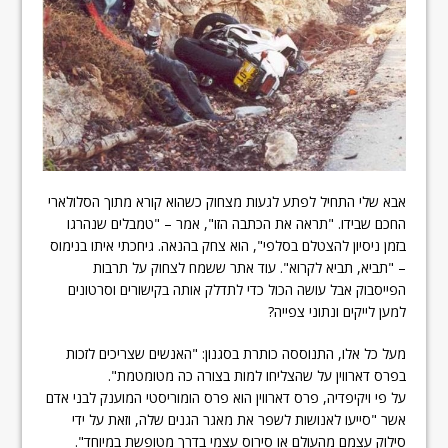
אבא שלי התחיל לפתע לגעות מצחוק כשהוא קורא מתוך הסלולארי
החכם שבידו. "תראה את הכתבה הזו", אמר – "טמבלים שנהרגו
בזמן ניסיון להצטלם בסלפי", הוא צחק בהנאה. גיחכתי איתו בנימוס
– "תביא, תביא לקרוא". עוד אתר ששמח לצחוק על תרבות
הפייסבוק אבל עושה הכול כדי לתדלק אותה בקישורים וסרטונים
למען לייקים ונתוני צפייה?
מעל כל אלו, התנוססה כותרת בסגנון: "האנשים שצריכים לזכות
בפרס דארווין על שהצליחו למות בצורה כה מטומטמת".
על פי ויקיפדיה, פרס דארווין הוא פרס הומוריסטי המוענק לבני אדם
אשר "סייעו לאנושות לשפר את מאגר הגנים שלה, וזאת על ידי
סילוק עצמם מהעולם או סירוס עצמי בדרך מטופשת במיוחד".