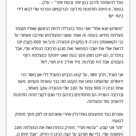
נוכל להשתפר ולרכב נכון יותר ובטוח יותר" – עלק…
בפועל, זו הייתה הזדמנות פז ליצר הנרקסיזם הפרטי שלי לבוא לידי
ביטוי. יש!
"משלוש יוצא אחד" ואני נופל בהגרלה להיות הראשון שאליו תוצמד
מצלמת הוידאו. בעסה. זה אומר ששני המצולמים שירכבו מאחורי על
גבי הקאוואסקי נינג'ה 9 (סקניה) וההונדה סי.בי.אר 600 (קובי) יזכו
לראות אולי את ישבני המפואר ואת סגנון הרכיבה הנפלא שלי, אבל
בתכל'ס, הם ייהנו מזמן מסך בעת שאני יתפקד כמצלמת רחף
בעבורם. אבל היי! סבלנות. מיד אח"כ יגיע תורי, לא?
אני מוביל, הלוך וחזור, על קטע הכביש המוביל ללי-און באזור הרי
ירושלים. שלושתנו טחנו את הקטע הזה כבר עשרות פעמים. פעם
אחת הנינג'ה 900 צמוד על הזנב שלי וההונדה עוקב מאחור,
וברכיבה השנייה הם מתחלפים ביניהם כדי שגם לקובי תהיה הזדמנות
להשכיב מול המצלמה.
עוצרים בצד מפוצצים באדרנלין אחרי ששניהם זכו לזמן מסך מספק
לטעמי.
"זהו" אני קובע. "עכשיו תורי". מפרק בהתרגשות את המצלמה מזנב
הימאהה שלי, כדי שזו תורכב על קצה הנינג'ה הירוק. "אבל תיתן גז,