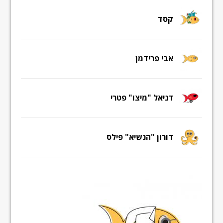
קסד
אבי פרידמן
דניאל "מיצו" פטרי
דורון "הנשיא" פילס