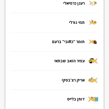
רענן כרמיאלי
תמי גורלי
תומר "כRובי" ברעם
עמיר הזאב שבתאי
אריק רצ'בסקי
דותן בלייס