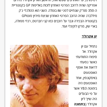
אפריקה שהיה לרוכב הפרטי האחרון לזכות באליפות GP בקטגוריית
ה-350 סמ"ק שנתיים לפני שזו בוטלה. השני הוא ההולנדי ג'ק
מידלברג שהיה הרוכב הפרטי האחרון שניצח מירוץ מוטוGP
בקטגוריה הבכירה וגבר על רוכבים כמו קני רוברטס, רנדי ממולה,
בארי שין, מרקו לוקינלי ועוד.
יון אקרולד
נתחיל עם יון
אקרולד. אל
סיפורו התוודעתי
כאשר נסעתי
לראות את אוסף
האופנועים
בוויסקונסין, אחד
האופנועים היה
בימוטה YB3 אשר
על פי הבעלים
היה שייך ליון
אקרולד (
בתמונה