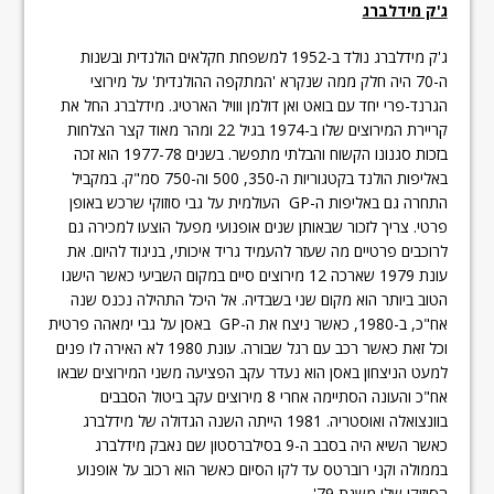
ג'ק מידלברג
ג'ק מידלברג נולד ב-1952 למשפחת חקלאים הולנדית ובשנות
ה-70 היה חלק ממה שנקרא 'המתקפה ההולנדית' על מירוצי
הגרנד-פרי יחד עם בואט ואן דולמן ווויל הארטיג. מידלברג החל את
קריירת המירוצים שלו ב-1974 בגיל 22 ומהר מאוד קצר הצלחות
בזכות סגנונו הקשוח והבלתי מתפשר. בשנים 1977-78 הוא זכה
באליפות הולנד בקטגוריות ה-350, 500 וה-750 סמ"ק. במקביל
התחרה גם באליפות ה-GP העולמית על גבי סוזוקי שרכש באופן
פרטי. צריך לזכור שבאותן שנים אופנועי מפעל הוצעו למכירה גם
לרוכבים פרטיים מה שעזר להעמיד גריד איכותי, בניגוד להיום. את
עונת 1979 שארכה 12 מירוצים סיים במקום השביעי כאשר הישגו
הטוב ביותר הוא מקום שני בשבדיה. אל היכל התהילה נכנס שנה
אח"כ, ב-1980, כאשר ניצח את ה-GP באסן על גבי ימאהה פרטית
וכל זאת כאשר רכב עם רגל שבורה. עונת 1980 לא האירה לו פנים
למעט הניצחון באסן הוא נעדר עקב הפציעה משני המירוצים שבאו
אח"כ והעונה הסתיימה אחרי 8 מירוצים עקב ביטול הסבבים
בוונצואלה ואוסטריה. 1981 הייתה השנה הגדולה של מידלברג
כאשר השיא היה בסבב ה-9 בסילברסטון שם נאבק מידלברג
בממולה וקני רוברטס עד לקו הסיום כאשר הוא רכוב על אופנוע
הסוזוקי שלו משנת 79'.