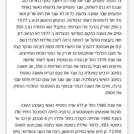
צד מספר פעמים, שבר את שתי רגליו ושבר נוסף בחוליות הגב
שבנס לא גרם לשיתוק, שבר פעמיים את צלעותיו כאשר באחת
הפעמים שבר שמונה צלעות. כל זה לא שבר את רוחו של יון והוא
מיד חזר להתחרות לאחר ההחלמה. הניצחון הראשון הגיע ב-1977
ב-250 סמ"ק בגרנד פרי הצרפתי. במקביל הוא התחרה גם ב-350
וסיים את העונה במקום השלישי. ההצלחה ב-1977 לא הביאה ליון
חוזה בקבוצת מפעל אך לפחות גרמה ליצרן שילדות הולנדי בשם
קיס ואן אופסטל להעריך את הישגיו ולתת חסות ליון מה שהקל קצת
על מצבו הכלכלי שהתבסס עד אז רק על כספי הזכיות ממירוצים.
את שנת 1979 החל יון בצורה פנטסטית כאשר לאחר שלושה
מירוצים הוא הוביל בבטחה את טבלת האליפות ה-350, אך תאונה
בסיבוב הרביעי באיטליה בה שבר את עצם הבריח ותאונה נוספת
בסיבוב השישי ביוגוסלביה שבה שוב שבר את עצם הבריח פלוס שבר
ברגלו, חירבו את העונה לגמרי ובנוסף גם הספונסר ההולנדי הפסיק
את חסותו.
את עונת 1980 החל יון ללא עזרה כספית כאשר באמצע העונה
סוכנות אופנועים משטוטגארט, גרמניה הייתה לספונסר היחיד שלו.
בעונת 1980 שהייתה הקצרה ביותר וכללה רק 6 סבבים, יון רכב על
בימוטה YB3, כלומר שילדת בימוטה אשר בתוכה שוכן מנוע ימאהה
TZ350. יון סיים שישי במירוץ הראשון, ניצח את השני והשלישי, סיים