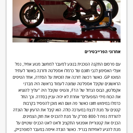
אחרוני הפרייבטירים
עם פרסום התקנה הטכנית בנוגע למעבר למחשב מנוע אחיד, נפל
אצלי האסימון לגבי חזונם של כרמלו אספלטה ודורנה באשר לעתיד
המוטו GP. כאשר רכשה דורנה את הזכויות על הסדרה, אחד הטיפים
הראשונים שקיבל אספלטה שמונה לעמוד בראשה היה מברני
אקסלטון, הבוס הגדול של הF1, והטיפ שקיבל היה "עליך להוציא
את הכוח מידי המפעלים" אחרת לא יהיה עניין בסדרה. וכך החל
כרמלו במימוש חזונו כאשר פה ושם הוא מוכן להפסיד בקרבות
קטנים על מנת לנצח במערכה כולה. הוא קיבל את הרעיון של הונדה
להורדת נפח ל-800 סמ"ק על מנת להכניס את חוק הצמיגים.
הכניס את קטגוריית אופנועי התקציב ולאט לאט הכניס שינויים על
מנת להגיע לאחידות בגריד. כאשר הונדה איימה במעבר לסופרבייק,