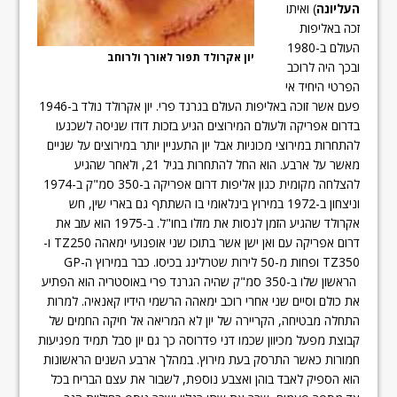
העליונה
) ואיתו
זכה באליפות
העולם ב-1980
יון אקרולד תפור לאורך ולרוחב
ובכך היה לרוכב
הפרטי היחיד אי
פעם אשר זוכה באליפות העולם בגרנד פרי. יון אקרולד נולד ב-1946
בדרום אפריקה ולעולם המירוצים הגיע בזכות דודו שניסה לשכנעו
להתחרות במירוצי מכוניות אבל יון התעניין יותר במירוצים על שניים
מאשר על ארבע. הוא החל להתחרות בגיל 21, ולאחר שהגיע
להצלחה מקומית כגון אליפות דרום אפריקה ב-350 סמ"ק ב-1974
וניצחון ב-1972 במירוץ בינלאומי בו השתתף גם בארי שין, חש
אקרולד שהגיע הזמן לנסות את מזלו בחו"ל. ב-1975 הוא עזב את
דרום אפריקה עם ואן ישן אשר בתוכו שני אופנועי ימאהה TZ250 ו-
TZ350 ופחות מ-50 לירות שטרלינג בכיסו. כבר במירוץ ה-GP
הראשון שלו ב-350 סמ"ק שהיה הגרנד פרי באוסטריה הוא הפתיע
את כולם וסיים שני אחרי רוכב ימאהה הרשמי הידיו קאנאיה. למרות
התחלה מבטיחה, הקריירה של יון לא המריאה אל חיקה החמים של
קבוצת מפעל מכיוון שכמו דני פדרוסה כך גם יון סבל תמיד מפגיעות
חמורות כאשר התרסק בעת מירוץ. במהלך ארבע השנים הראשונות
הוא הספיק לאבד בוהן ואצבע נוספת, לשבור את עצם הבריח בכל