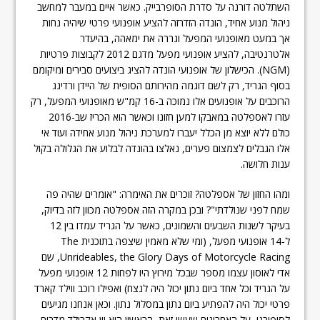
השתלטה דורנה על סדרת הסופרבייק. כאשר איים במעבר למחשב
ניהול מנוע אחיד, הונדה הזדרזה להציע אופנועי פרטי שיהיה נחות
אך במעט מאופנועי המפעל וגררה את ימאהה, בהיעדר
אלטרנטיבה, להציע אופנועי מפעל מדגם 2012 לקבוצות פרטיות
(NGM). הכישלון של אופנועי הונדה להציג ביצועים סבירים ומיקומם
בסוף הגריד, רק לשם דוגמה מהירותם הסופית של היידן ורדינג
הרוכבים על אופנועים אלו נמוכה ב-16 קמ"ש מאופנועי המפעל, רק
עזרו לאספלטה במאבקו למען חזונו וכאשר הוא הכריז שב-2016
כולם ללא יוצא מן הכלל יעברו למערכת ניהול מנוע אחידה ועוד אי
אלו הגבלים לצמצום פערים, נאלצו בהונדה לבלוע את הגלולה בקול
ענות חלושה.
ומהו החזון של אספלטה? זוכרים את האימרה: "אומרים שהיה פה
שמח לפני שנולדתי"? ובכן במקרה הזה אספלטה מכוון לזה בדיוק,
בעיקר לשנות השבעים והשמונים, כאשר על הגריד עמדו בין 12
ל-14 אופנועי מפעל, (ומי שלא מאמין שיצפה בתוכנית The
Unrideables, the Glory Days of Motorcycle Racing, שם
אדי לאוסון עצמו מספר שבכל מירוץ היו לפחות 12 אופנועי מפעל
על הגריד וכל אחד ביום נתון יכול היה לנצח) ואפילו רוכב ווילד קארד
פרטי יכול היה להפתיע ביום נתון במסלול נתון. וכאן אנחנו מגיעים
לסיפורנו, על האחרונים שעשו זאת, הראשון הוא יון אקרולד מדרום