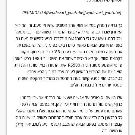
[wpdevart_youtube]RI3lMID2xLA[/wpdevart_youtube]
כך נראה המרוץ במלואו והוא אחד הטובים שהיו אי פעם. זהו המירוץ
האחרון שבו רוכב פרטי ללא קבוצה התמודד כשווה עם רוכבי מפעל
ויכל להם. נישא על גלי המומנטום מידלברג הגיע להישגים נאים גם
בשני המירוצים הבאים כאשר סיים רביעי בפינלנד ושלישי בשבדיה.
את העונה סיים במקום השביעי. בעונת 83' קיבל סוף סוף מקום
בקבוצת סוזוקי אך לא הצליח לשחזר את הישגיו. ב-1984 רכש באופן
פרטי אופנוע מסוג הונדה RS500 איתו התחרה באליפות ההולנדית.
הוא ניצח את המירוץ הראשון לעונה אבל במירוץ הבא אחריו
בטולברט הוא נפגע קשה בעת התרסקות במהלך ההקפה השניה
ונפטר יומיים אח"כ בבית החולים.
אלו היו שני סיפורים על אנשים שעשו את הבלתי אפשרי ונלחמו
כדון-קישוט מול תחנות הרוח ואף יכלו להן. אז בפעם הבאה לפני
שאתם מתרעמים על כרמלו אספלטה והתקנות שלו תחשבו שאולי
כל הבלאגן הזה כדי שגם אתם תוכלו להתחרות כשווים בין שווים מול
קבוצות המפעל בפעם הבאה שהסבב העולמי יגיע לכוכב יאיר (ז"ל)
או משהו כזה.