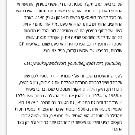
שני ברביעי, ועקב תקלה טכנית סיים רק עשירי במירוץ החמישי. אל
המירוץ האחרון בגרמניה הוא הגיע כאשר הוא מתמודד ראש בראש
עם רוכב קבוצת קוואסאקי הרשמית אנטון (טוני) מאנג, באחד
המירוצים המותחים ביותר שהיו אי פעם., אף אחד מהם לא ויתר
לשני ועד לסוף המירוץ הם היו צמודים זה לזה והחליפו מקומות
ביניהם עד לדגל השחמט שראה את יון אקרולד מנצח, עושה
היסטוריה והופך לרוכב הפרטי היחיד אי פעם שזוכה באליפות GP
עולמית, בהפרש של שלוש נקודות, בגיל 33 וחצי.
[wpdevart_youtube]6seLJvia0ko[/wpdevart_youtube]
לפני שתמעיטו בחשיבותה של קטגוריה זו, רק נספר לכם שיון
אקרולד שייך לחבורה מכובדת שכוללת את ג'ף דיוק, ג'ון סורטיס,
ג'ים רדמן, מייק היילווד וג'יאקומו אגוסטיני שזכה בה ברציפות
מ-1968 עד 1974. כדי להבין את גודל ההצלחה נספר שעד 1979
יון עבד לבד והיה גם המכונאי, גם הטיונר וגם הרוכב. ב-1979 הוא
העסיק מכונאי אחד, ב-1980 בזכות העונה המקוצרת וכספי החסות
מהדילר בשטוטגרט הוא העסיק שני מכונאים, מה שהיווה עבורו
לוקסוס רציני ואולי גם איפשר לו להתרכז יותר במירוץ ולא רק בצד
המכני.