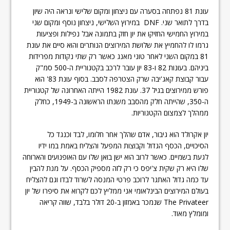
עונת 81 נפתחה בסערה עם ניצחון ומקום שלישי ונראה היה שיון
בדרך לתואר שני. DNF במירוץ השלישי, ניצחון נוסף ומקום שני
במירוץ החמישי החזיקו את יון חזק בתמונה אבל נפילות ופציעות
גרמו לו להחמיץ את שלושת המירוצים הנותרים והוא סיים את עונת
81 במקום השני לאחר טוני מאנג כאשר רק שתי נקודות מפרידות
ביניהם. בעונות 82 ו-83 יון עובר לרכב בקטגוריית ה-500 סמ"ק
עבור קבוצת קאג'יבה שרק הצטרפה לסבב. בסוף עונת 83' הוא
פורש ממירוצים בגיל 37. עונת 1982 הייתה האחרונה של קטגוריית
ה-350, שהייתה חלק מהסבב משנתו הראשונה ב-1949, כחלק
ממהלך לצמצום הקטגוריות.
יון אקרולד הוא גיבור, אדם שהלך אחר חלומו, לבד וכנגד כל
הסיכויים, הכסף הגדול וקבוצות המפעל והצליח באמת במו ידיו
לגעת בשמיים. כאשר לרוב הוא ישן בואן שלו עם האופנועים והארוחה
שלו היא רק שקית צ'יפס כי רק לזה מספיק הכסף. על מנת להבין
עד כמה גדול האתגר לרוכב פרטי המנסה לשרוד לבדו וגם להצליח
בעולם המירוצים הבינלאומי אני ממליץ לכם לקרוא את סיפרו של יון
The Privateer שנמכר באמזון ב-20 דולר בלבד, שווה קריאה
ומומלץ מאוד.