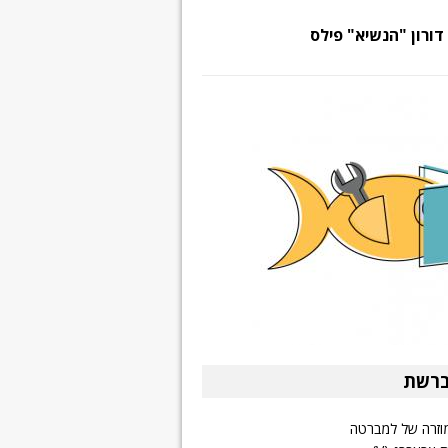
דורון "הנשיא" פילס
ברשת
וזרה של למברטה