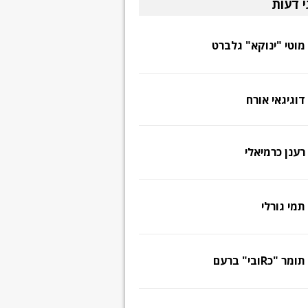
י דעות
מוטי "ינוקא" גלברט
דוגיגאי אורח
רענן כרמיאלי
תמי גורלי
תומר "כRובי" ברעם