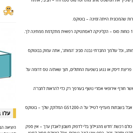
ת שהמכונית הייתה זמינה – בוטוקס.
אם החלטת 'לשפר' אופנוע המפיק יותר מ-160 כוחות סוס – הקליניקה לאסתטיקה רפואית מתקדמת ממתינה לך.
תג, וכל עולמך החברתי נבנה סביב 'המותג', אתה עמוק בבוטוקס
ריצת דיסק או נגוע בשפעת החתולים, תוך שאת/ה טס דרומה על
 חורף אירופאי אכזרי נושף בעורפך רק כדי להראות לחבר'ה
אם אתה מחזיק בחנייה CBR900RR אספנות, אבל בשבתות מעדיף לטייל על ה-GS1200 המלוקק שלך – בוטוקס
עלו 
לם רכשת 'חדש מהניילון' בלי לדפוק חשבון לאבדן ערך – אין ספק
היציאה המ
 ותזריק. זכור, כסף אינו קונה נעורים, אבל בוטוקס מסיר קמטי