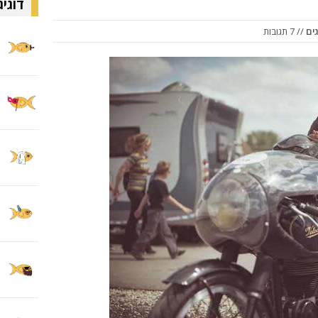
דוגיג
ים
// 7 תגובות