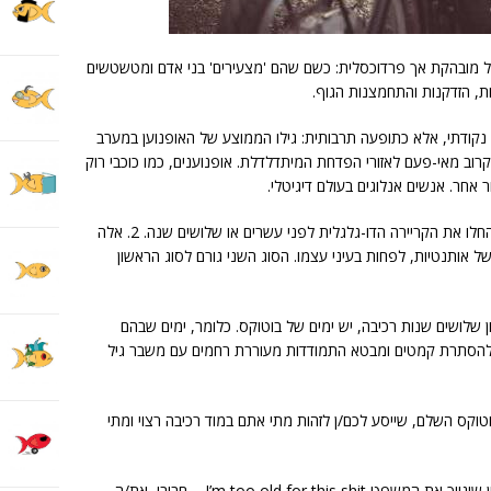
גיל מובהקת אך פרדוכסלית: כשם שהם 'מצעירים' בני אדם ומטשטשים
ת, הזדקנות והתחמצנות הגוף.
ן נקודתי, אלא כתופעה תרבותית: גילו הממוצע של האופנוען במערב
וב מאי-פעם לאזורי הפדחת המיתדלדלת. אופנוענים, כמו כוכבי רוק
אחר. אנשים אנלוגים בעולם דיגיטלי.
אופנוענים מזדקנים יש משני סוגים: 1. אלה שהחלו את הקריירה הדו-גלגלית לפני עשרים או שלושים שנה. 2. אלה
ל אותנטיות, לפחות בעיני עצמו. הסוג השני גורם לסוג הראשון
ן שלושים שנות רכיבה, יש ימים של בוטוקס. כלומר, ימים שבהם
להסתרת קמטים ומבטא התמודדות מעוררת רחמים עם משבר גיל
וטוקס השלם, שייסע לכם/ן לזהות מתי אתם במוד רכיבה רצוי ומתי
אם בדרכך לעבודה הקור העז גרם לך לסנן מבין שינייך את המשפט I’m too old for this shit – חביבי, את/ה