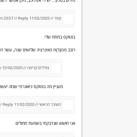
מילים בסלע… יש לי ZX10R, היכן אפשר לשפר טיפה את הביצועים שלו? (אופנוען אמיתי)
קסד //
11/02/2020 um 20:57
Reply
//
בוטוקס בתחת שלי.
רוכב מכו(ר)ח האינרציה שלושים שנה, עשר הא
צוללים קדימה //
15/02/2020 um 19:50
y
מעניין מה בוטוקס גיאוגרפי שכזה יעשה
השיבר הראשי //
11/02/2020 um 23:29
Reply
//
אני חושש שנדבקתי בשפעת חתולים