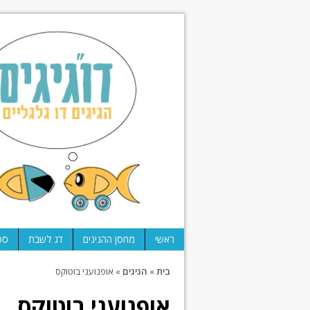
ראשי
מחסן ההגיגים
דג לשבת
ספ
בית
»
הגיגים
»
אופנועני בוטוקס
אופנועני בוטוקס