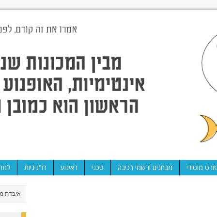
ורט מוטורי
מבחנים ורשמי רכיבה
טכני
ראינוע
דו"גיגיות
למה 