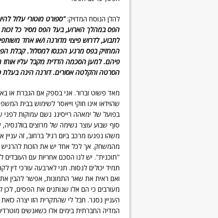
להלן הנוסח המדויק:
"ספורט מוטורי עלול להי
הפס במהלך הארוע, בעל הפס מסיר כל זכות 
לתבוע, לדרוש פיצוי מדורנה ו/או אחד משותפ
המחזיק בפס מרגע הכנסו למסלול. קבלת הפס
פיהם.
למען הסכמה הדדית מקבל עליו אוחז הפ
הסרטה והקלטה אסורים. דורנה הינה בעלת פ
מאד פשוט וברור. אני בספק אם הגברת או באי
שהוידאו אינו חוקי וייאסר לשימוש בבית המשפ
בפועל של ימאהה רייסינג נשם עמוקות לפני ש
סוף שבוע עוצר נשימה של מרוצים בוולנסיה, ש
משהו נפגעו מרכב ביום רגיל ברחוב, זה עניין
מהמשחק. אך לכל אחד יש את הזכות להרגיש שמ
"תוכנית". יש לנו הסכם אחריות עם העובדים לג
תמיד יכולים לנסות. תני לארבעה עורכי דין ל
ואם ראית את שאר התמונות, אפשר להבין את כל
מעורבים כי הם אלו שנותנים את הפסים, לכן
העניין נסגר. חבל לי שהתקרית הזו יצרה כזא
המדיה החברתית בימים אלו כשאנשים מוטרדים 