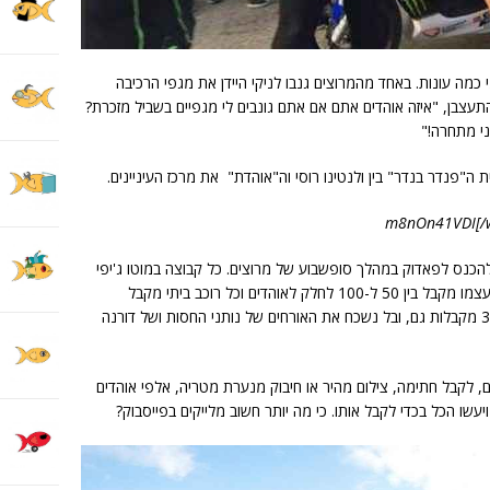
כמה עונות. באחד מהמרוצים גנבו לניקי היידן את מגפי הרכיבה
תעצבן, "איזה אוהדים אתם אם אתם גונבים לי מגפיים בשביל מזכרת?
ני מתחרה!"
פנדר בנדר" בין ולנטינו רוסי וה"אוהדת" את מרכז העיניינים.
הכנס לפאדוק במהלך סופשבוע של מרוצים. כל קבוצה במוטו ג'יפי
מקבלת בין 100 ל-300 כרטיסי אורח. ולנטינו עצמו מקבל בין 50 ל-100 לחלק לאוהדים וכל רוכב ביתי מקבל
אקסטרה למרוץ שלו. קבוצות המוטו 2 והמוטו 3 מקבלות גם, ובל נשכח את האורחים של נותני החסות ושל דורנה
ים, לקבל חתימה, צילום מהיר או חיבוק מנערת מטריה, אלפי אוהדים
עשו הכל בכדי לקבל אותו. כי מה יותר חשוב מלייקים בפייסבוק?