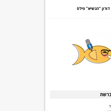
דורון "הנשיא" פילס
ברשת
ל