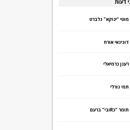
י דעות
מוטי "ינוקא" גלברט
דוגיגאי אורח
רענן כרמיאלי
תמי גורלי
תומר "כRובי" ברעם