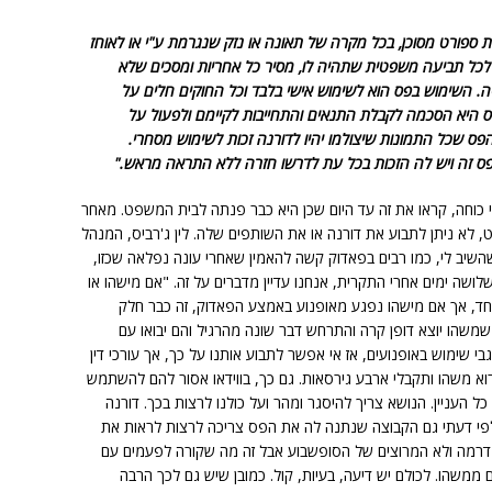
ות ספורט מסוכן, בכל מקרה של תאונה או נזק שנגרמת ע"י או לאוחז
לכל תביעה משפטית שתהיה לו, מסיר כל אחריות ומסכים שלא
יה. השימוש בפס הוא לשימוש אישי בלבד וכל החוקים חלים על
 היא הסכמה לקבלת התנאים והתחייבות לקיימם ולפעול על
ס שכל התמונות שיצולמו יהיו לדורנה זכות לשימוש מסחרי.
ס זה ויש לה הזכות בכל עת לדרשו חזרה ללא התראה מראש."
 כוחה, קראו את זה עד היום שכן היא כבר פנתה לבית המשפט. מאחר
ט, לא ניתן לתבוע את דורנה או את השותפים שלה. לין ג'רביס, המנהל
השיב לי, כמו רבים בפאדוק קשה להאמין שאחרי עונה נפלאה שכזו,
לושה ימים אחרי התקרית, אנחנו עדיין מדברים על זה. "אם מישהו או
 אחד, אך אם מישהו נפגע מאופנוע באמצע הפאדוק, זה כבר חלק
שהו יוצא דופן קרה והתרחש דבר שונה מהרגיל והם יבואו עם
בי שימוש באופנועים, אז אי אפשר לתבוע אותנו על כך, אך עורכי דין
קרוא משהו ותקבלי ארבע גירסאות. גם כך, בווידאו אסור להם להשתמש
 העניין. הנושא צריך להיסגר ומהר ועל כולנו לרצות בכך. דורנה
 לפי דעתי גם הקבוצה שנתנה לה את הפס צריכה לרצות לראות את
ת דרמה ולא המרוצים של הסופשבוע אבל זה מה שקורה לפעמים עם
ממשהו. לכולם יש דיעה, בעיות, קול. כמובן שיש גם לכך הרבה