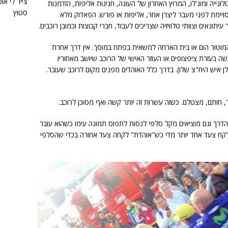
צייר לי או
ונייה ומוג'לו, המרוץ האחרון של העונה, חגיגות אליפות, הזדמנות
סטוץ
ויימת לפני מעבר ליצרן אחר, אליפות או פורש. הפאדוק מלא
עיתונאים וצוותי טלוויזיה שצריכים לעבוד, חברי קבוצות וכמובן רוכבים.
מוטור הום או בית הארחה למשאית בפתח במוסך. אין דרך אחרת
שה בעזרת ציפצופים או העוזר האישי של הרוכב שיושב מאחוריו
לן איש היח"צ שלו). בדרך כלל האוהדים מפנים מקום לרוכב שעובר.
 חותם, מצטלם. כשזה עשרות זה יותר קשה ואף מסוכן לרוכב.
הדרך וגם מוציאים מקל סלפי לנסות לתפוס תמונה עימו כשהוא עובר
לקח צעד אחד יותר מדי כש"אוהדת" לקחה צעד אחורה בכדי שהסלפי