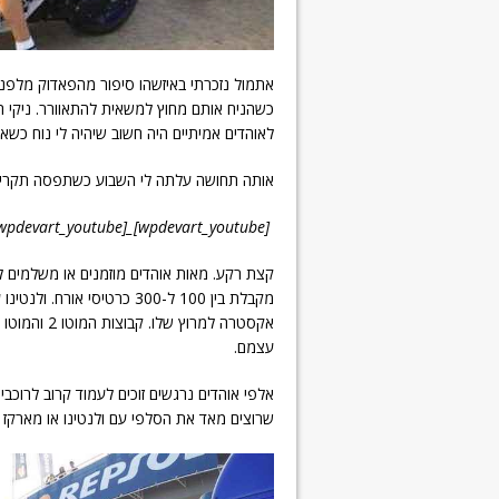
אתמול נזכרתי באיזשהו סיפור מהפאדוק מלפני 
כשהניח אותם מחוץ למשאית להתאוורר. ניקי ה
לאוהדים אמיתיים היה חשוב שיהיה לי נוח כשא
אותה תחושה עלתה לי השבוע כשתפסה תקרית ה"
[wpdevart_youtube]_m8nOn41VDI[/wpdevart_youtube]
קצת רקע. מאות אוהדים מוזמנים או משלמים ל
עצמם.
אלפי אוהדים נרגשים זוכים לעמוד קרוב לרוכב
שרוצים מאד את הסלפי עם ולנטינו או מארקז וי