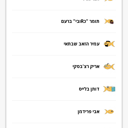
תומר "כRובי" ברעם
עמיר הזאב שבתאי
אריק רצ'בסקי
דותן בלייס
אבי פרידמן