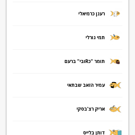
רענן כרמיאלי
תמי גורלי
תומר "כRובי" ברעם
עמיר הזאב שבתאי
אריק רצ'בסקי
דותן בלייס