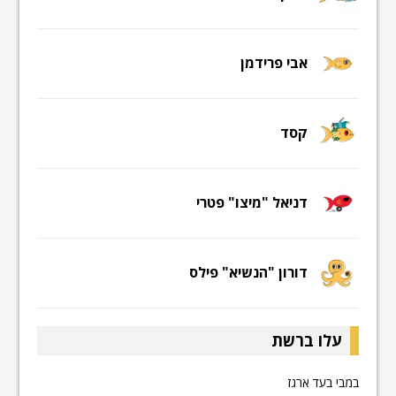
אבי פרידמן
קסד
דניאל "מיצו" פטרי
דורון "הנשיא" פילס
עלו ברשת
במבי בעד ארגז