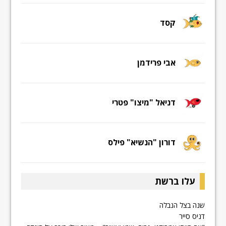
קסד
אבי פרידמן
דניאל "מיצו" פטרי
דורון "הנשיא" פילס
עלו ברשת
שנה בצל הנבלה
דניס סייר