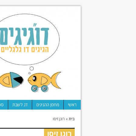
ראשי
מחסן ההגיגים
דג לשבת
ספ
בית
»
רונן זיסו
רונן זיסו