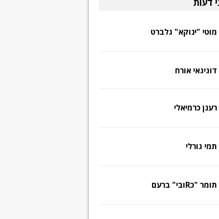
י דעות
מוטי "ינוקא" גלברט
דוגיגאי אורח
רענן כרמיאלי
תמי גורלי
תומר "כRובי" ברעם