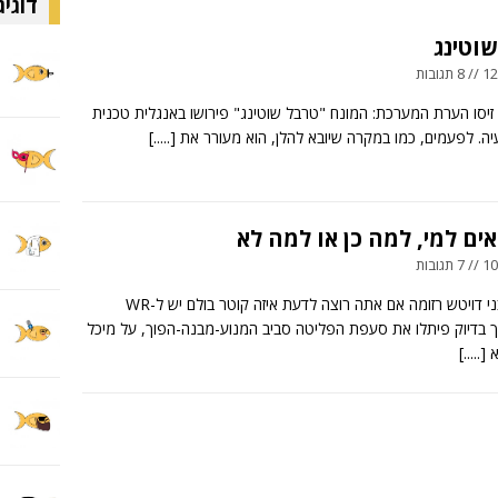
דוגיג
וטינג
ובות
 זיסו הערת המערכת: המונח "טרבל שוטינג" פירושו באנגלית טכנית
ה. לפעמים, כמו במקרה שיובא להלן, הוא מעורר את
[.....]
ים למי, למה כן או למה לא
ובות
תמונות: בני דויטש רזומה אם אתה רוצה לדעת איזה קוטר בולם יש ל-WR
 בדיוק פיתלו את סעפת הפליטה סביב המנוע-מבנה-הפוך, על מיכל
א
[.....]