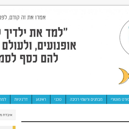
ורט מוטורי
מבחנים ורשמי רכיבה
טכני
ראינוע
דו"גיגיות
למה 