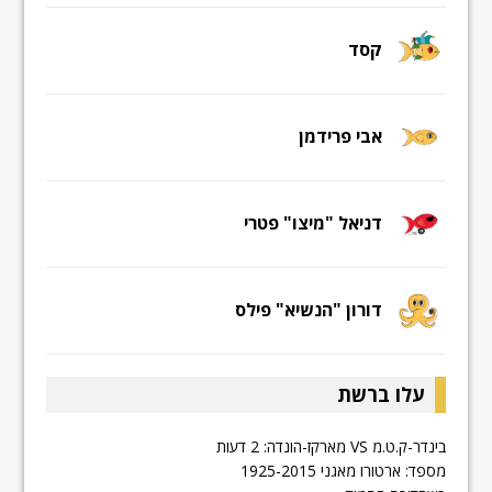
קסד
אבי פרידמן
דניאל "מיצו" פטרי
דורון "הנשיא" פילס
עלו ברשת
בינדר-ק.ט.מ VS מארקז-הונדה: 2 דעות
מספד: ארטורו מאגני 1925-2015