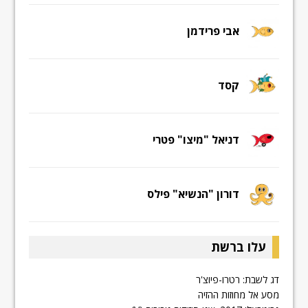
אבי פרידמן
קסד
דניאל "מיצו" פטרי
דורון "הנשיא" פילס
עלו ברשת
דג לשבת: רטרו-פיוצ'ר
מסע אל מחוזות ההזיה