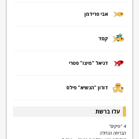
אבי פרידמן
קסד
דניאל "מיצו" פטרי
דורון "הנשיא" פילס
עלו ברשת
4 "פיקים"
הבריחה הגדולה