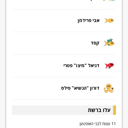
אבי פרידמן
קסד
דניאל "מיצו" פטרי
דורון "הנשיא" פילס
עלו ברשת
11 עצות לבני האופנוען