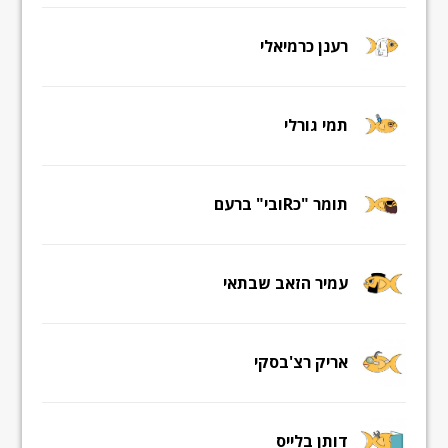
רענן כרמיאלי
תמי גורלי
תומר "כRובי" ברעם
עמיר הזאב שבתאי
אריק רצ'בסקי
דותן בלייס