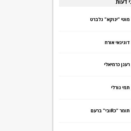
י דעות
מוטי "ינוקא" גלברט
דוגיגאי אורח
רענן כרמיאלי
תמי גורלי
תומר "כRובי" ברעם