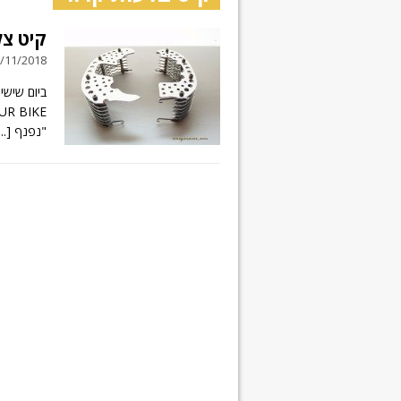
קיט צל
13/11/2018 // 4 תג
"נפנף
...]