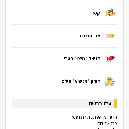
קסד
אבי פרידמן
דניאל "מיצו" פטרי
דורון "הנשיא" פילס
עלו ברשת
מותה של העיתונות המודפסת
פרנואיד-דורו