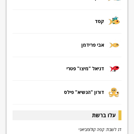
קסד
אבי פרידמן
דניאל "מיצו" פטרי
דורון "הנשיא" פילס
עלו ברשת
דג לשבת: קפה קולומביאני