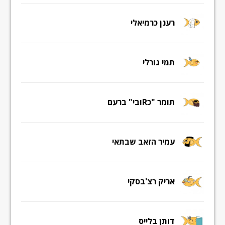
רענן כרמיאלי
תמי גורלי
תומר "כRובי" ברעם
עמיר הזאב שבתאי
אריק רצ'בסקי
דותן בלייס