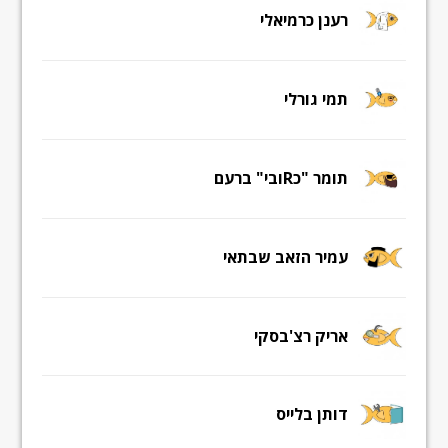
רענן כרמיאלי
תמי גורלי
תומר "כRובי" ברעם
עמיר הזאב שבתאי
אריק רצ'בסקי
דותן בלייס