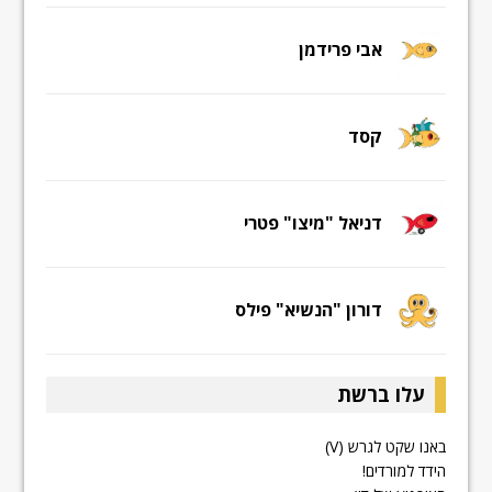
אבי פרידמן
קסד
דניאל "מיצו" פטרי
דורון "הנשיא" פילס
עלו ברשת
באנו שקט לגרש (V)
הידד למורדים!