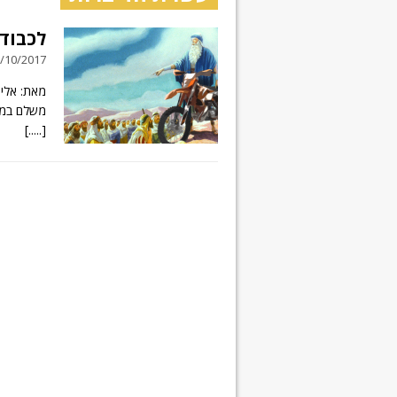
לכבוד 
11/10/2017 // 18 תג
משלם במזומן, ישר ע
[.....]