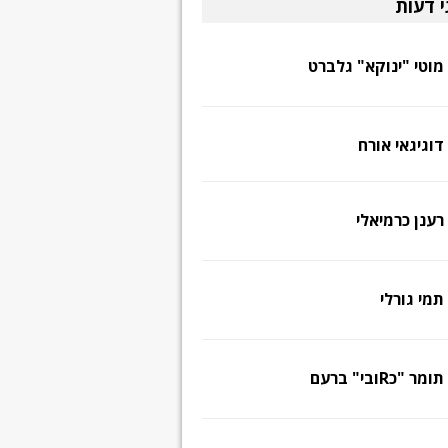
י דעות
מוטי "ינוקא" גלברט
דוגיגאי אורח
רענן כרמיאלי
תמי גורלי
תומר "כRובי" ברעם