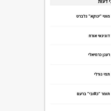
י דעות
מוטי "ינוקא" גלברט
דוגיגאי אורח
רענן כרמיאלי
תמי גורלי
תומר "כRובי" ברעם