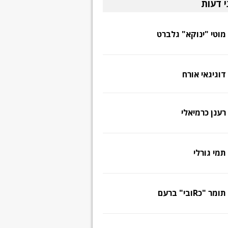
י דעות
מוטי "ינוקא" גלברט
דוגיגאי אורח
רענן כרמיאלי
תמי גורלי
תומר "כRובי" ברעם