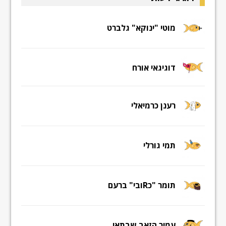
מוטי "ינוקא" גלברט
דוגיגאי אורח
רענן כרמיאלי
תמי גורלי
תומר "כRובי" ברעם
עמיר הזאב שבתאי