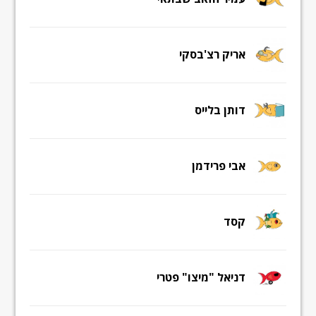
אריק רצ'בסקי
דותן בלייס
אבי פרידמן
קסד
דניאל "מיצו" פטרי