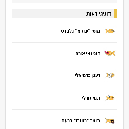
דוגיגי דעות
מוטי "ינוקא" גלברט
דוגיגאי אורח
רענן כרמיאלי
תמי גורלי
תומר "כRובי" ברעם