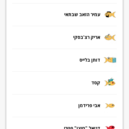
עמיר הזאב שבתאי
אריק רצ'בסקי
דותן בלייס
קסד
אבי פרידמן
דניאל "מיצו" פטרי