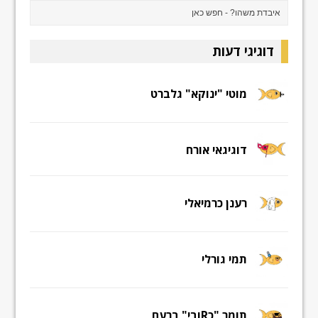
דוגיגי דעות
מוטי "ינוקא" גלברט
דוגיגאי אורח
רענן כרמיאלי
תמי גורלי
תומר "כRובי" ברעם