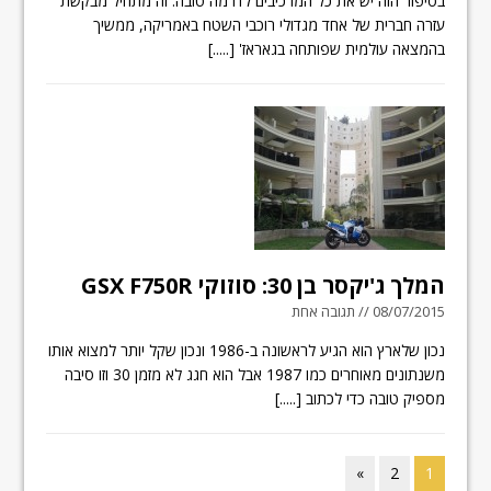
בסיפור הזה יש את כל המרכיבים לדרמה טובה. זה מתחיל מבקשת
עזרה חברית של אחד מגדולי רוכבי השטח באמריקה, ממשיך
בהמצאה עולמית שפותחה בגאראז'
[.....]
המלך ג'יקסר בן 30: סוזוקי GSX F750R
08/07/2015 // תגובה אחת
נכון שלארץ הוא הגיע לראשונה ב-1986 ונכון שקל יותר למצוא אותו
משנתונים מאוחרים כמו 1987 אבל הוא חגג לא מזמן 30 וזו סיבה
מספיק טובה כדי לכתוב
[.....]
»
2
1