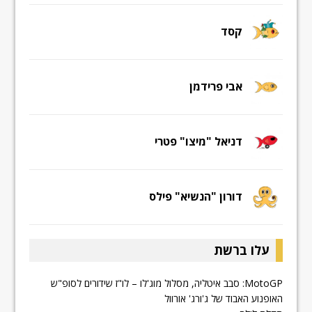
קסד
אבי פרידמן
דניאל "מיצו" פטרי
דורון "הנשיא" פילס
עלו ברשת
MotoGP: סבב איטליה, מסלול מוג'לו – לו"ז שידורים לסופ"ש
האופנוע האבוד של ג'ורג' אורוול